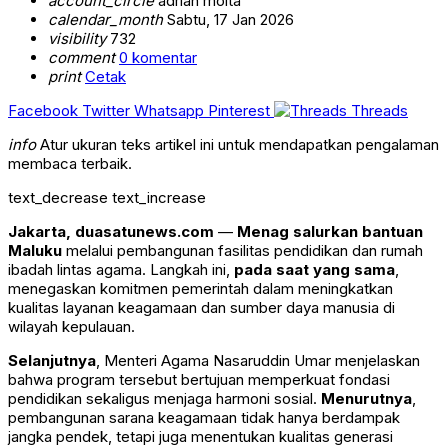
account_circle
adrian moita
calendar_month
Sabtu, 17 Jan 2026
visibility
732
comment
0 komentar
print
Cetak
Facebook
Twitter
Whatsapp
Pinterest
Threads
info
Atur ukuran teks artikel ini untuk mendapatkan pengalaman
membaca terbaik.
text_decrease
text_increase
Jakarta, duasatunews.com
—
Menag salurkan bantuan
Maluku
melalui pembangunan fasilitas pendidikan dan rumah
ibadah lintas agama. Langkah ini,
pada saat yang sama
,
menegaskan komitmen pemerintah dalam meningkatkan
kualitas layanan keagamaan dan sumber daya manusia di
wilayah kepulauan.
Selanjutnya
, Menteri Agama Nasaruddin Umar menjelaskan
bahwa program tersebut bertujuan memperkuat fondasi
pendidikan sekaligus menjaga harmoni sosial.
Menurutnya
,
pembangunan sarana keagamaan tidak hanya berdampak
jangka pendek, tetapi juga menentukan kualitas generasi