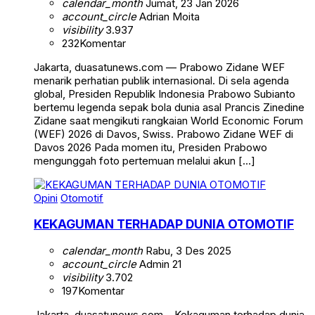
calendar_month
Jumat, 23 Jan 2026
account_circle
Adrian Moita
visibility
3.937
232
Komentar
Jakarta, duasatunews.com — Prabowo Zidane WEF
menarik perhatian publik internasional. Di sela agenda
global, Presiden Republik Indonesia Prabowo Subianto
bertemu legenda sepak bola dunia asal Prancis Zinedine
Zidane saat mengikuti rangkaian World Economic Forum
(WEF) 2026 di Davos, Swiss. Prabowo Zidane WEF di
Davos 2026 Pada momen itu, Presiden Prabowo
mengunggah foto pertemuan melalui akun […]
Opini
Otomotif
KEKAGUMAN TERHADAP DUNIA OTOMOTIF
calendar_month
Rabu, 3 Des 2025
account_circle
Admin 21
visibility
3.702
197
Komentar
Jakarta, duasatunews.com – Kekaguman terhadap dunia