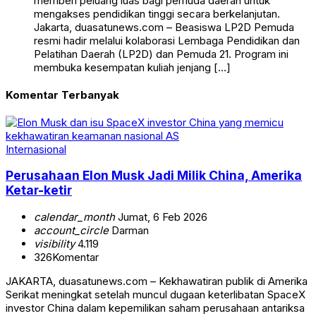
memberi peluang luas bagi pemuda daerah untuk
mengakses pendidikan tinggi secara berkelanjutan.
Jakarta, duasatunews.com – Beasiswa LP2D Pemuda
resmi hadir melalui kolaborasi Lembaga Pendidikan dan
Pelatihan Daerah (LP2D) dan Pemuda 21. Program ini
membuka kesempatan kuliah jenjang […]
Komentar Terbanyak
Internasional
Perusahaan Elon Musk Jadi Milik China, Amerika
Ketar-ketir
calendar_month
Jumat, 6 Feb 2026
account_circle
Darman
visibility
4.119
326
Komentar
JAKARTA, duasatunews.com – Kekhawatiran publik di Amerika
Serikat meningkat setelah muncul dugaan keterlibatan SpaceX
investor China dalam kepemilikan saham perusahaan antariksa