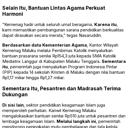
Selain Itu, Bantuan Lintas Agama Perkuat
Harmoni
“Kemenag hadir untuk seluruh umat beragama.
Karena itu
,
kami memastikan pembangunan sarana pendidikan berkualitas
dapat dirasakan secara merata,” tegas Nasaruddin.
Berdasarkan data Kementerian Agama
, Kantor Wilayah
Kemenag Maluku melalui Pembimas Katolik menyalurkan
bantuan prasarana senilai Rp154,3 juta kepada SMA Katolik
Mediatrix Langgur di Kabupaten Maluku Tenggara.
Sementara
itu
, pemerintah juga menyalurkan Program Indonesia Pintar
(PIP) kepada 14 sekolah Kristen di Maluku dengan nilai bantuan
Rp1,17 miliar hingga Rp1,27 miliar.
Sementara Itu, Pesantren dan Madrasah Terima
Dukungan
Di sisi lain
, sektor pendidikan keagamaan Islam juga
memperoleh perhatian. Kanwil Kemenag Maluku
mengalokasikan bantuan senilai Rp510 juta untuk pesantren dan
lembaga keagamaan Islam.
Melalui langkah ini
, pemerintah
mendorong peningkatan mutu pembelajaran dan tata kelola