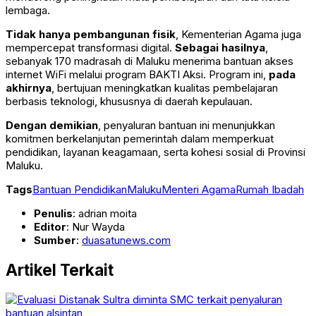
lembaga.
Tidak hanya pembangunan fisik
, Kementerian Agama juga
mempercepat transformasi digital.
Sebagai hasilnya
,
sebanyak 170 madrasah di Maluku menerima bantuan akses
internet WiFi melalui program BAKTI Aksi. Program ini,
pada
akhirnya
, bertujuan meningkatkan kualitas pembelajaran
berbasis teknologi, khususnya di daerah kepulauan.
Dengan demikian
, penyaluran bantuan ini menunjukkan
komitmen berkelanjutan pemerintah dalam memperkuat
pendidikan, layanan keagamaan, serta kohesi sosial di Provinsi
Maluku.
Tags
Bantuan Pendidikan
Maluku
Menteri Agama
Rumah Ibadah
Penulis
: adrian moita
Editor
: Nur Wayda
Sumber
:
duasatunews.com
Artikel Terkait