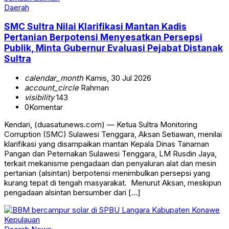
Daerah
SMC Sultra Nilai Klarifikasi Mantan Kadis
Pertanian Berpotensi Menyesatkan Persepsi
Publik, Minta Gubernur Evaluasi Pejabat Distanak
Sultra
calendar_month
Kamis, 30 Jul 2026
account_circle
Rahman
visibility
143
0
Komentar
‎‎Kendari, (duasatunews.com) — Ketua Sultra Monitoring
Corruption (SMC) Sulawesi Tenggara, Aksan Setiawan, menilai
klarifikasi yang disampaikan mantan Kepala Dinas Tanaman
Pangan dan Peternakan Sulawesi Tenggara, LM Rusdin Jaya,
terkait mekanisme pengadaan dan penyaluran alat dan mesin
pertanian (alsintan) berpotensi menimbulkan persepsi yang
kurang tepat di tengah masyarakat. ‎ ‎Menurut Aksan, meskipun
pengadaan alsintan bersumber dari […]