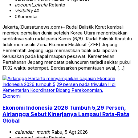
account_circle
Retanto
visibility
40
0
Komentar
Jakarta,(Duasatunews.com)– Rudal Balistik Korut kembali
memicu perhatian dunia setelah Korea Utara menembakkan
sedikitnya satu rudal pada Kamis (6/8). Rudal Balistik Korut itu
tidak memasuki Zona Ekonomi Eksklusif (ZEE) Jepang.
Pemerintah Jepang juga memastikan tidak ada laporan
kerusakan pada kapal maupun pesawat. Kementerian
Pertahanan Jepang mencatat peluncuran terjadi sekitar pukul
17.02 waktu setempat. Berdasarkan pemantauan awal, […]
Ekonomi
Ekonomi Indonesia 2026 Tumbuh 5,29 Persen,
Airlangga Sebut Kinerjanya Lampaui Rata-Rata
Global
calendar_month
Rabu, 5 Agt 2026
account_circle
Retanto