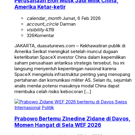
Perusahaan Elon Musk Jadi Milik China,
Amerika Ketar-ketir
calendar_month
Jumat, 6 Feb 2026
account_circle
Darman
visibility
4.119
326
Komentar
JAKARTA, duasatunews.com – Kekhawatiran publik di
Amerika Serikat meningkat setelah muncul dugaan
keterlibatan SpaceX investor China dalam kepemilikan
saham perusahaan antariksa strategis tersebut. Isu ini
langsung menyentuh kepentingan nasional karena
SpaceX mengelola infrastruktur penting yang menopang
pertahanan dan komunikasi militer AS. Selain itu, sejumlah
analis menilai potensi masuknya modal China dapat
membuka celah risiko kebocoran […]
Internasional
Politik
Prabowo Bertemu Zinedine Zidane di Davos,
Momen Hangat di Sela WEF 2026