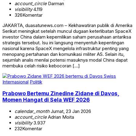
account_circle
Darman
visibility
4.119
326
Komentar
JAKARTA, duasatunews.com – Kekhawatiran publik di Amerika
Serikat meningkat setelah muncul dugaan keterlibatan SpaceX
investor China dalam kepemilikan saham perusahaan antariksa
strategis tersebut. Isu ini langsung menyentuh kepentingan
nasional karena SpaceX mengelola infrastruktur penting yang
menopang pertahanan dan komunikasi militer AS. Selain itu,
sejumlah analis menilai potensi masuknya modal China dapat
membuka celah risiko kebocoran […]
Internasional
Politik
Prabowo Bertemu Zinedine Zidane di Davos,
Momen Hangat di Sela WEF 2026
calendar_month
Jumat, 23 Jan 2026
account_circle
Adrian Moita
visibility
3.937
232
Komentar