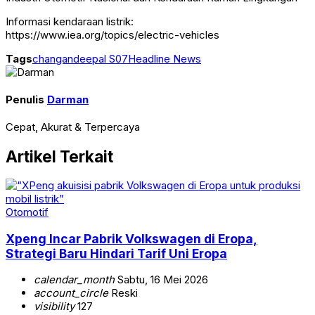
Informasi kendaraan listrik:
https://www.iea.org/topics/electric-vehicles
Tags
changan
deepal S07
Headline News
Penulis
Darman
Cepat, Akurat & Terpercaya
Artikel Terkait
Otomotif
Xpeng Incar Pabrik Volkswagen di Eropa,
Strategi Baru Hindari Tarif Uni Eropa
calendar_month
Sabtu, 16 Mei 2026
account_circle
Reski
visibility
127