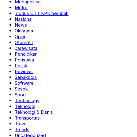
Megapolitan
Metro
modus OTT KPK berubah
Nasional
News
Olahraga
Opini
Otomotif
parawisata
Pendidikan
Peristiwa
Politik
Reviews
Sepakbola
Software
Sosok
Sport
Technology
Teknologi
Teknologi & Bisnis
Transportasi
Travel
Trends
Uncategorized