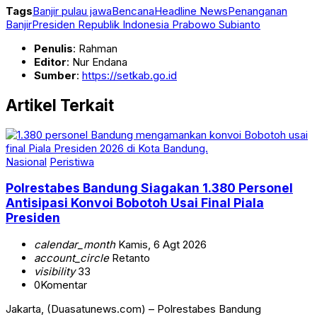
Tags
Banjir pulau jawa
Bencana
Headline News
Penanganan
Banjir
Presiden Republik Indonesia Prabowo Subianto
Penulis
: Rahman
Editor
: Nur Endana
Sumber
:
https://setkab.go.id
Artikel Terkait
Nasional
Peristiwa
Polrestabes Bandung Siagakan 1.380 Personel
Antisipasi Konvoi Bobotoh Usai Final Piala
Presiden
calendar_month
Kamis, 6 Agt 2026
account_circle
Retanto
visibility
33
0
Komentar
Jakarta, (Duasatunews.com) – Polrestabes Bandung