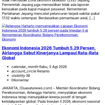
tidak memasuki Zona Ekonomi Eksklusif (ZEE) Jepang.
Pemerintah Jepang juga memastikan tidak ada laporan
kerusakan pada kapal maupun pesawat. Kementerian
Pertahanan Jepang mencatat peluncuran terjadi sekitar pukul
17.02 waktu setempat. Berdasarkan pemantauan awal, […]
Ekonomi
Ekonomi Indonesia 2026 Tumbuh 5,29 Persen,
Airlangga Sebut Kinerjanya Lampaui Rata-Rata
Global
calendar_month
Rabu, 5 Agt 2026
account_circle
Retanto
visibility
38
0
Komentar
JAKARTA, (Duasatunews.com) – Menteri Koordinator Bidang
Perekonomian, Airlangga Hartarto, menyatakan ekonomi
Indonesia tetap menunjukkan kinerja positif di tengah
ketidakpastian global. Pada triwulan II 2026, ekonomi nasional