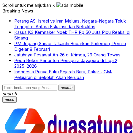
Scroll untuk melanjutkan
×
Breaking News
Perang AS–Israel vs Iran Meluas, Negara-Negara Teluk
Terjepit di Antara Eskalasi dan Netralitas
Kasus K3 Kemnaker Noel: THR Rp 50 Juta Picu Reaksi di
Sidang
PM Jepang Sanae Takaichi Bubarkan Parlemen, Pemilu
Digelar 8 Februari
Jatuhnya Pesawat An-26 di Krimea, 29 Orang Tewas
Peca Rekor Penonton Persipura Jayapura di Liga 2
2025–2026
Indonesia Punya Buku Sejarah Baru, Pakar UGM:
Pelajaran di Sekolah Akan Berubah
search
search
menu