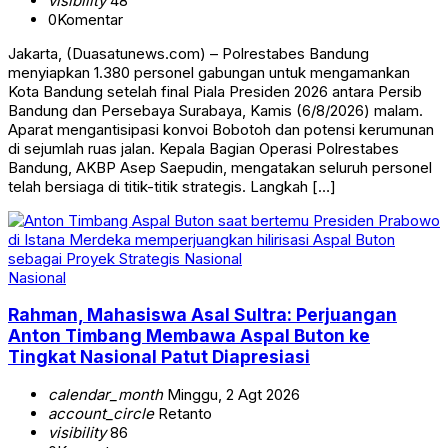
visibility
48
0
Komentar
Jakarta, (Duasatunews.com) – Polrestabes Bandung
menyiapkan 1.380 personel gabungan untuk mengamankan
Kota Bandung setelah final Piala Presiden 2026 antara Persib
Bandung dan Persebaya Surabaya, Kamis (6/8/2026) malam.
Aparat mengantisipasi konvoi Bobotoh dan potensi kerumunan
di sejumlah ruas jalan. Kepala Bagian Operasi Polrestabes
Bandung, AKBP Asep Saepudin, mengatakan seluruh personel
telah bersiaga di titik-titik strategis. Langkah […]
Nasional
Rahman, Mahasiswa Asal Sultra: Perjuangan
Anton Timbang Membawa Aspal Buton ke
Tingkat Nasional Patut Diapresiasi
calendar_month
Minggu, 2 Agt 2026
account_circle
Retanto
visibility
86