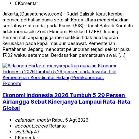
0
Komentar
Jakarta,(Duasatunews.com)– Rudal Balistik Korut kembali
memicu perhatian dunia setelah Korea Utara menembakkan
sedikitnya satu rudal pada Kamis (6/8). Rudal Balistik Korut itu
tidak memasuki Zona Ekonomi Eksklusif (ZEE) Jepang.
Pemerintah Jepang juga memastikan tidak ada laporan
kerusakan pada kapal maupun pesawat. Kementerian
Pertahanan Jepang mencatat peluncuran terjadi sekitar pukul
17.02 waktu setempat. Berdasarkan pemantauan awal, […]
Ekonomi
Ekonomi Indonesia 2026 Tumbuh 5,29 Persen,
Airlangga Sebut Kinerjanya Lampaui Rata-Rata
Global
calendar_month
Rabu, 5 Agt 2026
account_circle
Retanto
visibility
47
0
Komentar