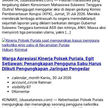
JAKARTA, (duasatunews.com) — Puluhan mahasiswa yang
tergabung dalam Konsorsium Mahasiswa Sulawesi Tenggara
(Sultra) Menggugat menggelar aksi di depan gedung Komisi
Pemberantasan Korupsi (KPK), Jumat, 31 Juli 2026. Mereka
mendesak lembaga antirasuah itu segera menindaklanjuti
sejumlah laporan yang diklaim berkaitan dengan Gubernur
Sulawesi Tenggara berinisial ASR dan istrinya, ANH. Massa aksi
menyoroti tiga persoalan utama, yakni […]
Hukum
Kriminal
Warga Apresiasi Kinerja Polsek Puriala, Egit
Setiawan: Penangkapan Pengguna Sabu Harus
Diikuti Pengungkapan Jaringan Pengedar
calendar_month
Kamis, 30 Jul 2026
account_circle
Rahman
visibility
87
0
Komentar
KONAWE, (duasatunews.com) — Keberhasilan Polsek Puriala
mengungkap dan menangkap seorang pengguna narkotika