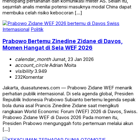
menopang pertahanan dan komunikasi militer AS. Selain itu,
sejumlah analis menilai potensi masuknya modal China dapat
membuka celah risiko kebocoran […]
Internasional
Politik
Prabowo Bertemu Zinedine Zidane di Davos,
Momen Hangat di Sela WEF 2026
calendar_month
Jumat, 23 Jan 2026
account_circle
Adrian Moita
visibility
3.949
232
Komentar
Jakarta, duasatunews.com — Prabowo Zidane WEF menarik
perhatian publik internasional. Di sela agenda global, Presiden
Republik Indonesia Prabowo Subianto bertemu legenda sepak
bola dunia asal Prancis Zinedine Zidane saat mengikuti
rangkaian World Economic Forum (WEF) 2026 di Davos, Swiss.
Prabowo Zidane WEF di Davos 2026 Pada momen itu,
Presiden Prabowo mengunggah foto pertemuan melalui akun
[…]