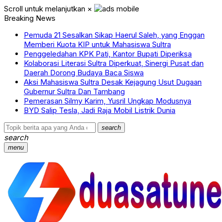
Scroll untuk melanjutkan
×
Breaking News
Pemuda 21 Sesalkan Sikap Haerul Saleh, yang Enggan
Memberi Kuota KIP untuk Mahasiswa Sultra
Penggeledahan KPK Pati, Kantor Bupati Diperiksa
Kolaborasi Literasi Sultra Diperkuat, Sinergi Pusat dan
Daerah Dorong Budaya Baca Siswa
Aksi Mahasiswa Sultra Desak Kejagung Usut Dugaan
Gubernur Sultra Dan Tambang
Pemerasan Silmy Karim, Yusril Ungkap Modusnya
BYD Salip Tesla, Jadi Raja Mobil Listrik Dunia
search
search
menu