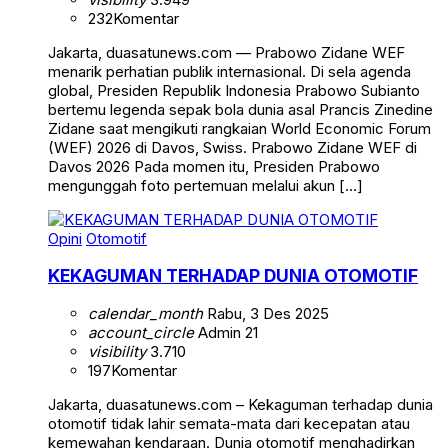
232
Komentar
Jakarta, duasatunews.com — Prabowo Zidane WEF
menarik perhatian publik internasional. Di sela agenda
global, Presiden Republik Indonesia Prabowo Subianto
bertemu legenda sepak bola dunia asal Prancis Zinedine
Zidane saat mengikuti rangkaian World Economic Forum
(WEF) 2026 di Davos, Swiss. Prabowo Zidane WEF di
Davos 2026 Pada momen itu, Presiden Prabowo
mengunggah foto pertemuan melalui akun […]
Opini
Otomotif
KEKAGUMAN TERHADAP DUNIA OTOMOTIF
calendar_month
Rabu, 3 Des 2025
account_circle
Admin 21
visibility
3.710
197
Komentar
Jakarta, duasatunews.com – Kekaguman terhadap dunia
otomotif tidak lahir semata-mata dari kecepatan atau
kemewahan kendaraan. Dunia otomotif menghadirkan