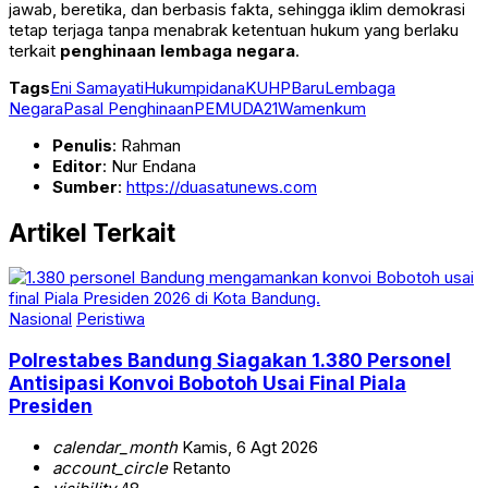
jawab, beretika, dan berbasis fakta, sehingga iklim demokrasi
tetap terjaga tanpa menabrak ketentuan hukum yang berlaku
terkait
penghinaan lembaga negara
.
Tags
Eni Samayati
Hukumpidana
KUHPBaru
Lembaga
Negara
Pasal Penghinaan
PEMUDA21
Wamenkum
Penulis
: Rahman
Editor
: Nur Endana
Sumber
:
https://duasatunews.com
Artikel Terkait
Nasional
Peristiwa
Polrestabes Bandung Siagakan 1.380 Personel
Antisipasi Konvoi Bobotoh Usai Final Piala
Presiden
calendar_month
Kamis, 6 Agt 2026
account_circle
Retanto