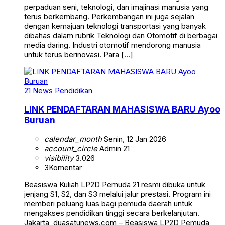
perpaduan seni, teknologi, dan imajinasi manusia yang
terus berkembang. Perkembangan ini juga sejalan
dengan kemajuan teknologi transportasi yang banyak
dibahas dalam rubrik Teknologi dan Otomotif di berbagai
media daring. Industri otomotif mendorong manusia
untuk terus berinovasi. Para […]
21 News
Pendidikan
LINK PENDAFTARAN MAHASISWA BARU Ayoo
Buruan
calendar_month
Senin, 12 Jan 2026
account_circle
Admin 21
visibility
3.026
3
Komentar
Beasiswa Kuliah LP2D Pemuda 21 resmi dibuka untuk
jenjang S1, S2, dan S3 melalui jalur prestasi. Program ini
memberi peluang luas bagi pemuda daerah untuk
mengakses pendidikan tinggi secara berkelanjutan.
Jakarta, duasatunews.com – Beasiswa LP2D Pemuda