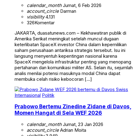
calendar_month
Jumat, 6 Feb 2026
account_circle
Darman
visibility
4.131
326
Komentar
JAKARTA, duasatunews.com – Kekhawatiran publik di
Amerika Serikat meningkat setelah muncul dugaan
keterlibatan SpaceX investor China dalam kepemilikan
saham perusahaan antariksa strategis tersebut. Isu ini
langsung menyentuh kepentingan nasional karena
SpaceX mengelola infrastruktur penting yang menopang
pertahanan dan komunikasi militer AS. Selain itu, sejumlah
analis menilai potensi masuknya modal China dapat
membuka celah risiko kebocoran […]
Internasional
Politik
Prabowo Bertemu Zinedine Zidane di Davos,
Momen Hangat di Sela WEF 2026
calendar_month
Jumat, 23 Jan 2026
account_circle
Adrian Moita
visibility
3.949