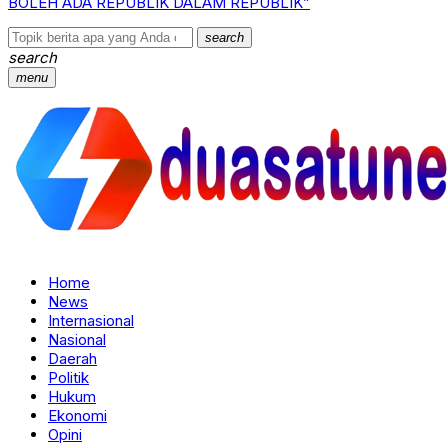
BOLEH ADA REPUBLIK DALAM REPUBLIK”
search
search
menu
Home
News
Internasional
Nasional
Daerah
Politik
Hukum
Ekonomi
Opini