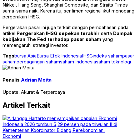
Nikkei, Hang Seng, Shanghai Composite, dan Straits Times
sama-sama naik. Karena itu, sentimen regional ikut menopang
pergerakan IHSG.
Pergerakan pasar ini juga terkait dengan pembahasan pada
artikel
Pergerakan IHSG sepekan terakhir
serta
Dampak
kebijakan The Fed terhadap pasar saham
yang
memengaruhi strategi investor.
Tags
bursa Asia
Bursa Efek Indonesia
IHSG
indeks saham
pasar
saham
perdagangan saham
saham Indonesia
saham teknologi
Penulis
Adrian Moita
Update, Akurat & Terpercaya
Artikel Terkait
Ekonomi