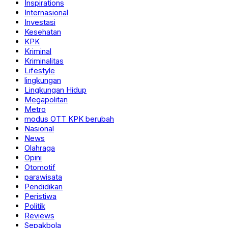
Inspirations
Internasional
Investasi
Kesehatan
KPK
Kriminal
Kriminalitas
Lifestyle
lingkungan
Lingkungan Hidup
Megapolitan
Metro
modus OTT KPK berubah
Nasional
News
Olahraga
Opini
Otomotif
parawisata
Pendidikan
Peristiwa
Politik
Reviews
Sepakbola