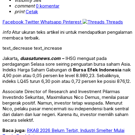
visibility
384
comment
0 komentar
print
Cetak
Facebook
Twitter
Whatsapp
Pinterest
Threads
info
Atur ukuran teks artikel ini untuk mendapatkan pengalaman
membaca terbaik.
text_decrease
text_increase
Jakarta
, duasatunews.com –
IHSG menguat pada
perdagangan Selasa sore seiring penguatan bursa saham Asia.
Indeks Harga Saham Gabungan di
Bursa Efek Indonesia
naik
4,90 poin atau 0,05 persen ke level 8.980,23. Sebaliknya,
indeks LQ45 turun 6,30 poin atau 0,72 persen ke posisi 876,12.
Associate Director of Research and Investment Pilarmas
Investindo Sekuritas, Maximilianus Nico Demus, menilai pasar
bergerak positif. Namun, investor tetap waspada. Menurut
Nico, pelaku pasar mencermati isu independensi bank sentral
dari dalam dan luar negeri. Karena itu, investor memilih saham
secara selektif.
Baca juga:
RKAB 2026 Belum Terbit, Industri Smelter Mulai