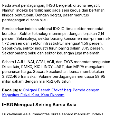
Pada awal perdagangan, IHSG bergerak di zona negatif.
Namun, indeks berbalik naik pada sesi kedua dan bertahan
hingga penutupan. Dengan begitu, pasar menutup
perdagangan di zona hijau.
Berdasarkan indeks sektoral IDX-IC, lima sektor mencatat
kenaikan. Sektor teknologi memimpin dengan lonjakan 2,14
persen. Selanjutnya, sektor barang konsumen non-primer naik
1,72 persen dan sektor infrastruktur menguat 1,59 persen.
Sebaliknya, sektor industri turun paling dalam 3,45 persen.
Sektor barang baku dan sektor keuangan juga melemah.
Saham LAJU, INAI, GTSI, AGII, dan TAYS mencatat penguatan.
Di sisi lain, RMKO, KICI, INDY, JAST, dan MPPA mengalami
penurunan harga. Secara keseluruhan, bursa membukukan
3.322.465 transaksi. Volume perdagangan mencapai 58,95
miliar saham dengan nilai Rp27,48 triliun.
Baca juga:
Obligasi Daerah Efektif bagi Pemda dengan
Kapasitas Fiskal Kuat, Kata Ekonom
IHSG Menguat Seiring Bursa Asia
Di kawasan Asia, mayoritas bursa saham menguat. Indeks