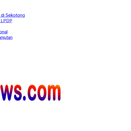
 di Sekotong
a LPDP
onal
njutan