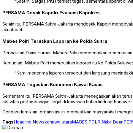
“Saat ini Satgas PKH terlihat tegas, sementara aparat di wil
PERSAMA Desak Kapolri Evaluasi Kapolres
Selain itu, PERSAMA Sultra-Jakarta mendesak Kapolri mengevalu
akuntabel.
Mabes Polri Teruskan Laporan ke Polda Sultra
Perwakilan Divisi Humas Mabes Polri membenarkan penerimaan 
Kemudian, Mabes Polri meneruskan laporan itu ke Polda Sulawe
“Kami menerima laporan tersebut dan langsung menindaklan
PERSAMA Tegaskan Komitmen Kawal Kasus
Sementara itu, PERSAMA Sultra-Jakarta menegaskan akan terus m
aktivitas pertambangan ilegal di kawasan hutan lindung Konawe 
Dengan demikian, organisasi ini memastikan masyarakat menge
Tags
Headline News
konawe utara
MABES POLRI
Nabil Dean
PER