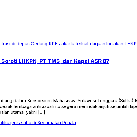
Soroti LHKPN, PT TMS, dan Kapal ASR 87
ung dalam Konsorsium Mahasiswa Sulawesi Tenggara (Sultra) M
esak lembaga antirasuah itu segera menindaklanjuti sejumlah la
oalan utama, yakni […]