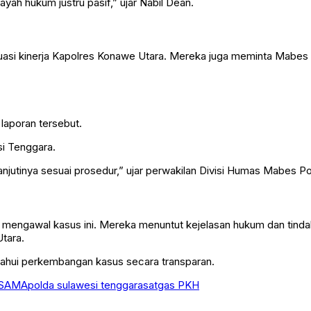
ayah hukum justru pasif,” ujar Nabil Dean.
asi kinerja Kapolres Konawe Utara. Mereka juga meminta Mabes P
laporan tersebut.
si Tenggara.
jutinya sesuai prosedur,” ujar perwakilan Divisi Humas Mabes Pol
engawal kasus ini. Mereka menuntut kejelasan hukum dan tindaka
Utara.
tahui perkembangan kasus secara transparan.
SAMA
polda sulawesi tenggara
satgas PKH