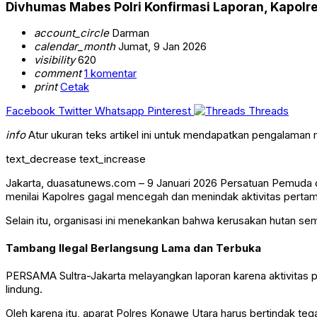
Divhumas Mabes Polri Konfirmasi Laporan, Kapol
account_circle
Darman
calendar_month
Jumat, 9 Jan 2026
visibility
620
comment
1 komentar
print
Cetak
Facebook
Twitter
Whatsapp
Pinterest
Threads
info
Atur ukuran teks artikel ini untuk mendapatkan pengalaman
text_decrease
text_increase
Jakarta, duasatunews.com – 9 Januari 2026 Persatuan Pemuda
menilai Kapolres gagal mencegah dan menindak aktivitas pertam
Selain itu, organisasi ini menekankan bahwa kerusakan hutan se
Tambang Ilegal Berlangsung Lama dan Terbuka
PERSAMA Sultra-Jakarta melayangkan laporan karena aktivitas 
lindung.
Oleh karena itu, aparat Polres Konawe Utara harus bertindak te