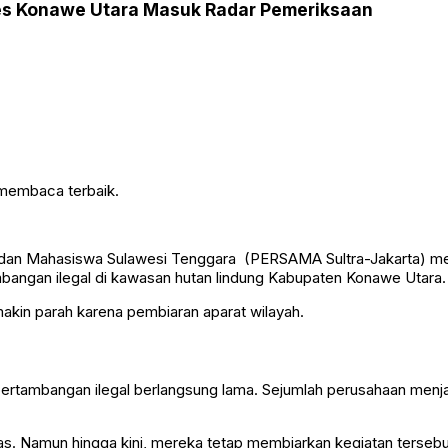
res Konawe Utara Masuk Radar Pemeriksaan
 membaca terbaik.
 dan Mahasiswa Sulawesi Tenggara (PERSAMA Sultra-Jakarta) m
bangan ilegal di kawasan hutan lindung Kabupaten Konawe Utara.
makin parah karena pembiaran aparat wilayah.
pertambangan ilegal berlangsung lama. Sejumlah perusahaan menj
gas. Namun hingga kini, mereka tetap membiarkan kegiatan terseb