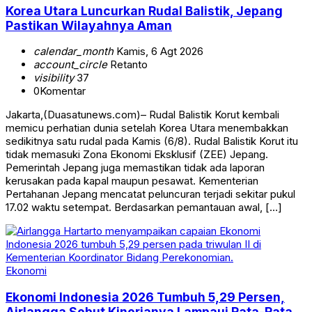
Korea Utara Luncurkan Rudal Balistik, Jepang
Pastikan Wilayahnya Aman
calendar_month
Kamis, 6 Agt 2026
account_circle
Retanto
visibility
37
0
Komentar
Jakarta,(Duasatunews.com)– Rudal Balistik Korut kembali
memicu perhatian dunia setelah Korea Utara menembakkan
sedikitnya satu rudal pada Kamis (6/8). Rudal Balistik Korut itu
tidak memasuki Zona Ekonomi Eksklusif (ZEE) Jepang.
Pemerintah Jepang juga memastikan tidak ada laporan
kerusakan pada kapal maupun pesawat. Kementerian
Pertahanan Jepang mencatat peluncuran terjadi sekitar pukul
17.02 waktu setempat. Berdasarkan pemantauan awal, […]
Ekonomi
Ekonomi Indonesia 2026 Tumbuh 5,29 Persen,
Airlangga Sebut Kinerjanya Lampaui Rata-Rata