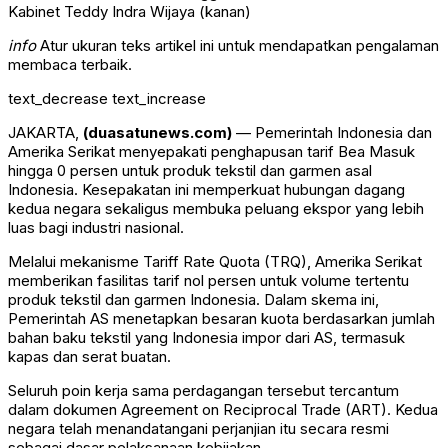
Kabinet Teddy Indra Wijaya (kanan)
info
Atur ukuran teks artikel ini untuk mendapatkan pengalaman
membaca terbaik.
text_decrease
text_increase
JAKARTA,
(duasatunews.com)
— Pemerintah Indonesia dan
Amerika Serikat menyepakati penghapusan tarif Bea Masuk
hingga 0 persen untuk produk tekstil dan garmen asal
Indonesia. Kesepakatan ini memperkuat hubungan dagang
kedua negara sekaligus membuka peluang ekspor yang lebih
luas bagi industri nasional.
Melalui mekanisme Tariff Rate Quota (TRQ), Amerika Serikat
memberikan fasilitas tarif nol persen untuk volume tertentu
produk tekstil dan garmen Indonesia. Dalam skema ini,
Pemerintah AS menetapkan besaran kuota berdasarkan jumlah
bahan baku tekstil yang Indonesia impor dari AS, termasuk
kapas dan serat buatan.
Seluruh poin kerja sama perdagangan tersebut tercantum
dalam dokumen Agreement on Reciprocal Trade (ART). Kedua
negara telah menandatangani perjanjian itu secara resmi
sebagai dasar pelaksanaan kebijakan.