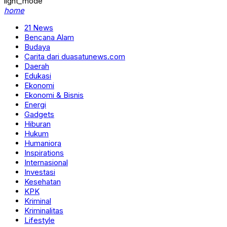
light_mode
home
21 News
Bencana Alam
Budaya
Carita dari duasatunews.com
Daerah
Edukasi
Ekonomi
Ekonomi & Bisnis
Energi
Gadgets
Hiburan
Hukum
Humaniora
Inspirations
Internasional
Investasi
Kesehatan
KPK
Kriminal
Kriminalitas
Lifestyle