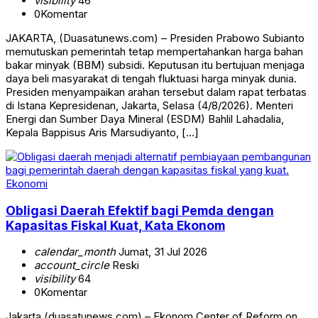
visibility
46
0
Komentar
JAKARTA, (Duasatunews.com) – Presiden Prabowo Subianto
memutuskan pemerintah tetap mempertahankan harga bahan
bakar minyak (BBM) subsidi. Keputusan itu bertujuan menjaga
daya beli masyarakat di tengah fluktuasi harga minyak dunia.
Presiden menyampaikan arahan tersebut dalam rapat terbatas
di Istana Kepresidenan, Jakarta, Selasa (4/8/2026). Menteri
Energi dan Sumber Daya Mineral (ESDM) Bahlil Lahadalia,
Kepala Bappisus Aris Marsudiyanto, […]
Ekonomi
Obligasi Daerah Efektif bagi Pemda dengan
Kapasitas Fiskal Kuat, Kata Ekonom
calendar_month
Jumat, 31 Jul 2026
account_circle
Reski
visibility
64
0
Komentar
Jakarta,(duasatunews.com) – Ekonom Center of Reform on