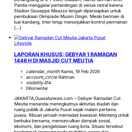
Panitia menggelar pertandingan di venue netral karena
Stadion Giuseppe Meazza tengah dipersiapkan untuk
pembukaan Olimpiade Musim Dingin. Meski bermain di
luar kandang, Inter tetap menunjukkan kontrol permainan
[…]
Lifestyle
LAPORAN KHUSUS: GEBYAR 1 RAMADAN
1448 H DI MASJID CUT MEUTIA
calendar_month
Kamis, 19 Feb 2026
account_circle
Rahman
visibility
414
0
Komentar
JAKARTA,Duasatunews.com – Gebyar Ramadan Cut
Meutia menandai meningkatnya aktivitas ibadah dan
ruang publik di Jakarta Pusat sejak malam pertama
puasa. Ribuan jamaah memadati kawasan Menteng untuk
berbuka bersama, memunculkan dampak sosial,
ekonomi, dan pengelolaan ruang kota. Situasi tersebut
berdampak langsung pada mobilitas warga dan