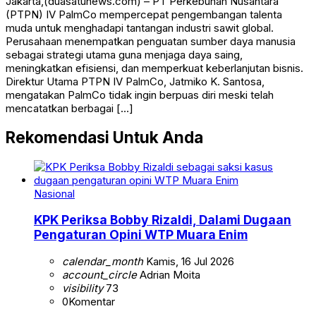
Jakarta,(duasatunews.com) – PT Perkebunan Nusantara
(PTPN) IV PalmCo mempercepat pengembangan talenta
muda untuk menghadapi tantangan industri sawit global.
Perusahaan menempatkan penguatan sumber daya manusia
sebagai strategi utama guna menjaga daya saing,
meningkatkan efisiensi, dan memperkuat keberlanjutan bisnis.
Direktur Utama PTPN IV PalmCo, Jatmiko K. Santosa,
mengatakan PalmCo tidak ingin berpuas diri meski telah
mencatatkan berbagai […]
Rekomendasi Untuk Anda
Nasional
KPK Periksa Bobby Rizaldi, Dalami Dugaan
Pengaturan Opini WTP Muara Enim
calendar_month
Kamis, 16 Jul 2026
account_circle
Adrian Moita
visibility
73
0
Komentar