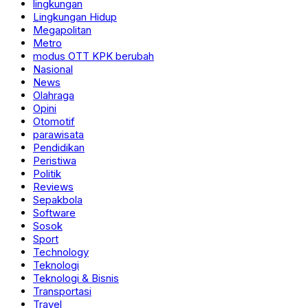
lingkungan
Lingkungan Hidup
Megapolitan
Metro
modus OTT KPK berubah
Nasional
News
Olahraga
Opini
Otomotif
parawisata
Pendidikan
Peristiwa
Politik
Reviews
Sepakbola
Software
Sosok
Sport
Technology
Teknologi
Teknologi & Bisnis
Transportasi
Travel