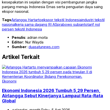
kesepakatan ini sejalan dengan visi pembangunan jangka
panjang menuju Indonesia Emas serta penguatan daya saing
ekspor nasional.
Tags
Airlangga Hartarto
ekspor tekstil Indonesia
industri tekstil
nasional
kerja sama dagang RI AS
prabowo subianto
tarif nol
persen tekstil Indonesia
Penulis
: adrian moita
Editor
: Nur Wayda
Sumber
:
duasatunews.com
Artikel Terkait
Ekonomi
Ekonomi Indonesia 2026 Tumbuh 5,29 Persen,
Airlangga Sebut Kinerjanya Lampaui Rata-Rata
Global
calendar_month
Rabu, 5 Agt 2026