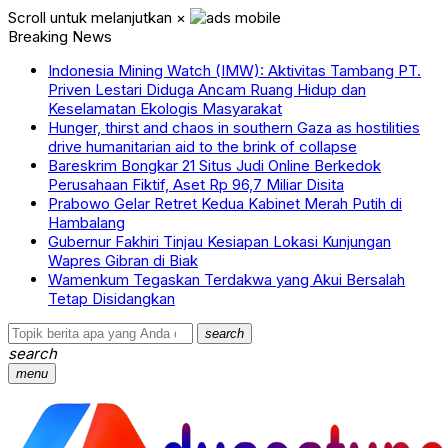
Scroll untuk melanjutkan
×
Breaking News
Indonesia Mining Watch (IMW): Aktivitas Tambang PT.
Priven Lestari Diduga Ancam Ruang Hidup dan
Keselamatan Ekologis Masyarakat
Hunger, thirst and chaos in southern Gaza as hostilities
drive humanitarian aid to the brink of collapse
Bareskrim Bongkar 21 Situs Judi Online Berkedok
Perusahaan Fiktif, Aset Rp 96,7 Miliar Disita
Prabowo Gelar Retret Kedua Kabinet Merah Putih di
Hambalang
Gubernur Fakhiri Tinjau Kesiapan Lokasi Kunjungan
Wapres Gibran di Biak
Wamenkum Tegaskan Terdakwa yang Akui Bersalah
Tetap Disidangkan
search
search
menu