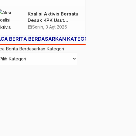
Subsidi Berpeluang
Turun
Koalisi Aktivis Bersatu
Desak KPK Usut
Dugaan Kolusi Proyek
calendar_month
Senin, 3 Agt 2026
RSUD Kolaka Timur,
ACA BERITA BERDASARKAN KATEGORI
Sejumlah Pejabat dan
PT Arafah Alam
ca Berita Berdasarkan Kategori
Sejahtera Diminta
Diperiksa