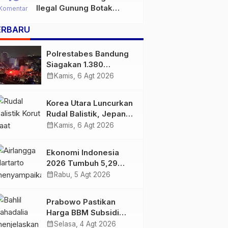
Ilegal Gunung Botak
Komentar
Bukan Sekadar Persoalan
ERBARU
Hukum, Tetapi Ancaman
Serius terhadap Masa
Depan Pulau Buru
Polrestabes Bandung
Siagakan 1.380
Personel Antisipasi
calendar_month
Kamis, 6 Agt 2026
Konvoi Bobotoh Usai
Final Piala Presiden
Korea Utara Luncurkan
Rudal Balistik, Jepang
Pastikan Wilayahnya
calendar_month
Kamis, 6 Agt 2026
Aman
Ekonomi Indonesia
2026 Tumbuh 5,29
Persen, Airlangga
calendar_month
Rabu, 5 Agt 2026
Sebut Kinerjanya
Lampaui Rata-Rata
Prabowo Pastikan
Global
Harga BBM Subsidi
Tetap, BBM Non-
calendar_month
Selasa, 4 Agt 2026