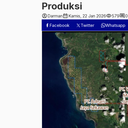
Produksi
account_circle
calendar_month
visibility
comment
Darman
Kamis, 22 Jan 2026
579
0
Facebook
Twitter
Whatsapp