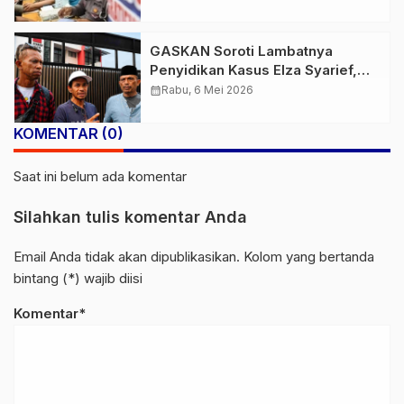
GASKAN Soroti Lambatnya
Penyidikan Kasus Elza Syarief,
Ancam Aksi Susulan Usut Dugaan
calendar_month
Rabu, 6 Mei 2026
Penggelapan Ratusan Miliar
KOMENTAR (0)
Saat ini belum ada komentar
Silahkan tulis komentar Anda
Email Anda tidak akan dipublikasikan. Kolom yang bertanda
bintang (*) wajib diisi
Komentar*