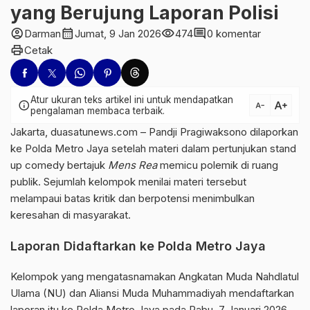
yang Berujung Laporan Polisi
account_circle
calendar_month
visibility
comment
Darman
Jumat, 9 Jan 2026
474
0 komentar
print
Cetak
Atur ukuran teks artikel ini untuk mendapatkan
text_increase
info
text_decrease
pengalaman membaca terbaik.
Jakarta, duasatunews.com –
Pandji Pragiwaksono
dilaporkan
ke
Polda Metro Jaya
setelah materi dalam pertunjukan stand
up comedy bertajuk
Mens Rea
memicu polemik di ruang
publik. Sejumlah kelompok menilai materi tersebut
melampaui batas kritik dan berpotensi menimbulkan
keresahan di masyarakat.
Laporan Didaftarkan ke Polda Metro Jaya
Kelompok yang mengatasnamakan Angkatan Muda
Nahdlatul
Ulama (NU)
dan Aliansi Muda
Muhammadiyah
mendaftarkan
laporan itu ke Polda Metro Jaya pada Rabu, 7 Januari 2026.