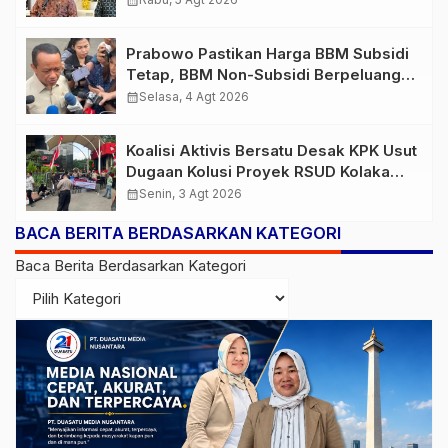
calendar_month
Prabowo Pastikan Harga BBM Subsidi
Tetap, BBM Non-Subsidi Berpeluang
Turun
calendar_month
Selasa, 4 Agt 2026
Koalisi Aktivis Bersatu Desak KPK Usut
Dugaan Kolusi Proyek RSUD Kolaka
Timur, Sejumlah Pejabat dan PT
calendar_month
Senin, 3 Agt 2026
Arafah Alam Sejahtera Diminta
BACA BERITA BERDASARKAN KATEGORI
Diperiksa
Baca Berita Berdasarkan Kategori