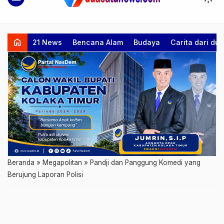
home
21 News
Bencana Alam
Budaya
Carita dari d
Beranda
»
Megapolitan
»
Pandji dan Panggung Komedi yang
Berujung Laporan Polisi