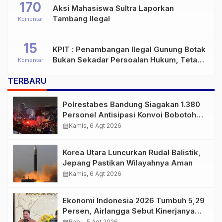
170
Aksi Mahasiswa Sultra Laporkan
Tambang Ilegal
Komentar
15
KPIT : Penambangan Ilegal Gunung Botak
Bukan Sekadar Persoalan Hukum, Tetapi
Komentar
Ancaman Serius terhadap Masa Depan
TERBARU
Pulau Buru
Polrestabes Bandung Siagakan 1.380
Personel Antisipasi Konvoi Bobotoh
Usai Final Piala Presiden
calendar_month
Kamis, 6 Agt 2026
Korea Utara Luncurkan Rudal Balistik,
Jepang Pastikan Wilayahnya Aman
calendar_month
Kamis, 6 Agt 2026
Ekonomi Indonesia 2026 Tumbuh 5,29
Persen, Airlangga Sebut Kinerjanya
Lampaui Rata-Rata Global
Rabu, 5 Agt 2026