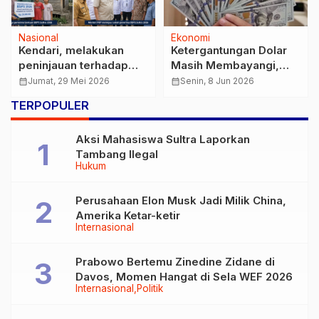
Nasional
Ekonomi
Kendari, melakukan
Ketergantungan Dolar
peninjauan terhadap
Masih Membayangi,
penerima bantuan BSPS
Indonesia Perlu Perkuat
calendar_month
Jumat, 29 Mei 2026
calendar_month
Senin, 8 Jun 2026
di Kendari.
Transaksi dengan Mata
TERPOPULER
Uang Lokal
Aksi Mahasiswa Sultra Laporkan
Tambang Ilegal
Hukum
Perusahaan Elon Musk Jadi Milik China,
Amerika Ketar-ketir
Internasional
Prabowo Bertemu Zinedine Zidane di
Davos, Momen Hangat di Sela WEF 2026
Internasional
Politik