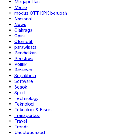
Megapolitan
Metro
modus OTT KPK berubah
Nasional
News
Olahraga
Opini
Otomotif
parawisata
Pendidikan
Peristiwa
Politik
Reviews
Sepakbola
Software
Sosok
Sport
Technology
Teknologi
Teknologi & Bisnis
Transportasi
Travel
Trends
Uncategorized