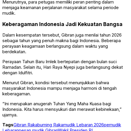
Menurutnya, para petugas memiliki peran penting dalam
menjaga keamanan perjalanan masyarakat selama periode
mudik.
Keberagaman Indonesia Jadi Kekuatan Bangsa
Dalam kesempatan tersebut, Gibran juga menilai tahun 2026
sebagai tahun yang penuh makna bagi Indonesia. Beberapa
perayaan keagamaan berlangsung dalam waktu yang
berdekatan.
Perayaan Tahun Baru Imlek bertepatan dengan bulan suci
Ramadan. Selain itu, Hari Raya Nyepi juga berlangsung dekat
dengan Idulfitri.
Menurut Gibran, kondisi tersebut menunjukkan bahwa
masyarakat Indonesia mampu menjaga harmoni di tengah
keberagaman.
“Ini merupakan anugerah Tuhan Yang Maha Kuasa bagi
Indonesia. Kita harus mensyukuri dan merawat kebinekaan,”
ujarnya.
Tags
Gibran Rakabuming Raka
mudik Lebaran 2026
pemudik
Lebaran
pesan mudik Gibran
Wakil Presiden RI