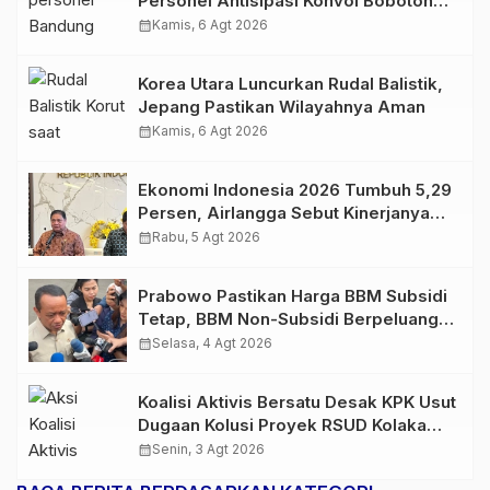
Personel Antisipasi Konvoi Bobotoh
Usai Final Piala Presiden
calendar_month
Kamis, 6 Agt 2026
Korea Utara Luncurkan Rudal Balistik,
Jepang Pastikan Wilayahnya Aman
calendar_month
Kamis, 6 Agt 2026
Ekonomi Indonesia 2026 Tumbuh 5,29
Persen, Airlangga Sebut Kinerjanya
Lampaui Rata-Rata Global
calendar_month
Rabu, 5 Agt 2026
Prabowo Pastikan Harga BBM Subsidi
Tetap, BBM Non-Subsidi Berpeluang
Turun
calendar_month
Selasa, 4 Agt 2026
Koalisi Aktivis Bersatu Desak KPK Usut
Dugaan Kolusi Proyek RSUD Kolaka
Timur, Sejumlah Pejabat dan PT
calendar_month
Senin, 3 Agt 2026
Arafah Alam Sejahtera Diminta