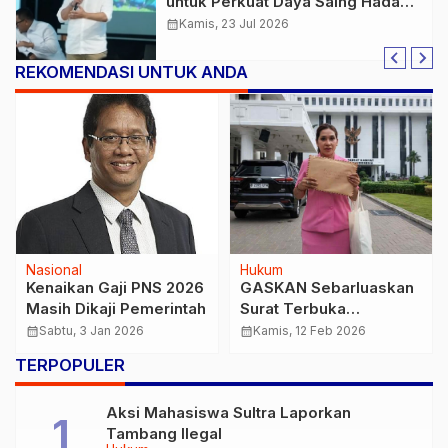
untuk Perkuat Daya Saing Hadapi
Tantangan Industri Sawit Global
calendar_month
Kamis, 23 Jul 2026
REKOMENDASI UNTUK ANDA
Nasional
Hukum
Kenaikan Gaji PNS 2026
GASKAN Sebarluaskan
Masih Dikaji Pemerintah
Surat Terbuka
Bhayangkari, Desak
calendar_month
Sabtu, 3 Jan 2026
calendar_month
Kamis, 12 Feb 2026
Presiden dan Kapolri
TERPOPULER
Beri Perlindungan
Hukum
Aksi Mahasiswa Sultra Laporkan
Tambang Ilegal