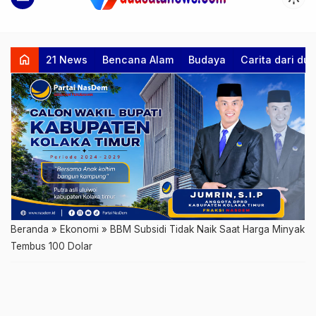
home
21 News
Bencana Alam
Budaya
Carita dari d
Beranda
»
Ekonomi
»
BBM Subsidi Tidak Naik Saat Harga Minyak
Tembus 100 Dolar