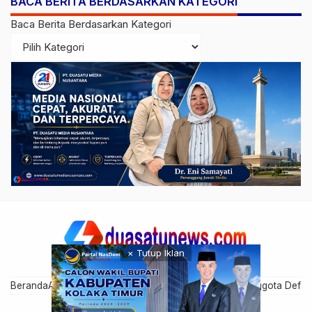
BACA BERITA BERDASARKAN KATEGORI
Diperiksa
Baca Berita Berdasarkan Kategori
× Tutup Iklan
Beranda
Artikel Anggota
Cari Anggota
Disclaimer
Grup Anggota Defau