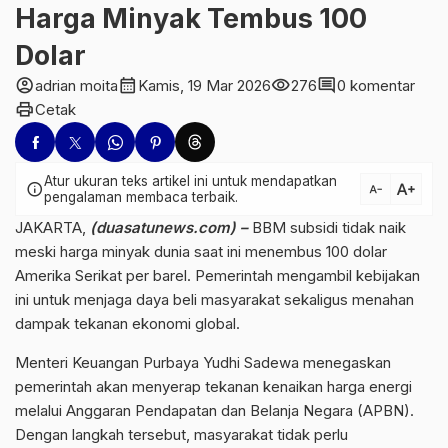
Harga Minyak Tembus 100
Dolar
account_circle
calendar_month
visibility
comment
adrian moita
Kamis, 19 Mar 2026
276
0 komentar
print
Cetak
Atur ukuran teks artikel ini untuk mendapatkan
text_increase
info
text_decrease
pengalaman membaca terbaik.
JAKARTA,
(duasatunews.com) –
BBM subsidi tidak naik
meski harga minyak dunia saat ini menembus 100 dolar
Amerika Serikat per barel. Pemerintah mengambil kebijakan
ini untuk menjaga daya beli masyarakat sekaligus menahan
dampak tekanan ekonomi global.
Menteri Keuangan
Purbaya Yudhi Sadewa
menegaskan
pemerintah akan menyerap tekanan kenaikan harga energi
melalui Anggaran Pendapatan dan Belanja Negara (APBN).
Dengan langkah tersebut, masyarakat tidak perlu