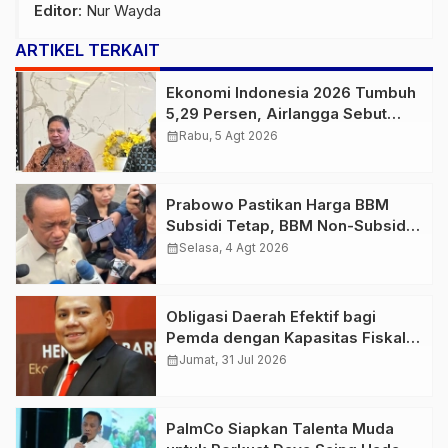
Editor
: Nur Wayda
ARTIKEL TERKAIT
Ekonomi Indonesia 2026 Tumbuh
5,29 Persen, Airlangga Sebut
Kinerjanya Lampaui Rata-Rata
calendar_month
Rabu, 5 Agt 2026
Global
Prabowo Pastikan Harga BBM
Subsidi Tetap, BBM Non-Subsidi
Berpeluang Turun
calendar_month
Selasa, 4 Agt 2026
Obligasi Daerah Efektif bagi
Pemda dengan Kapasitas Fiskal
Kuat, Kata Ekonom
calendar_month
Jumat, 31 Jul 2026
PalmCo Siapkan Talenta Muda