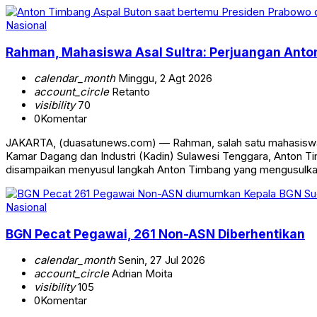
Nasional
Rahman, Mahasiswa Asal Sultra: Perjuangan Anto
calendar_month
Minggu, 2 Agt 2026
account_circle
Retanto
visibility
70
0
Komentar
JAKARTA, (duasatunews.com) — Rahman, salah satu mahasiswa a
Kamar Dagang dan Industri (Kadin) Sulawesi Tenggara, Anton Ti
disampaikan menyusul langkah Anton Timbang yang mengusulkan h
Nasional
BGN Pecat Pegawai, 261 Non-ASN Diberhentikan
calendar_month
Senin, 27 Jul 2026
account_circle
Adrian Moita
visibility
105
0
Komentar