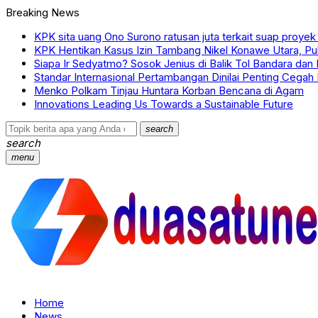
Breaking News
KPK sita uang Ono Surono ratusan juta terkait suap proyek
KPK Hentikan Kasus Izin Tambang Nikel Konawe Utara, P
Siapa Ir Sedyatmo? Sosok Jenius di Balik Tol Bandara da
Standar Internasional Pertambangan Dinilai Penting Cega
Menko Polkam Tinjau Huntara Korban Bencana di Agam
Innovations Leading Us Towards a Sustainable Future
search
search
menu
Home
News