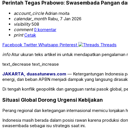
Perintah Tegas Prabowo: Swasembada Pangan dan 
account_circle
Adrian moita
calendar_month
Rabu, 7 Jan 2026
visibility
508
comment
0 komentar
print
Cetak
Facebook
Twitter
Whatsapp
Pinterest
Threads
info
Atur ukuran teks artikel ini untuk mendapatkan pengalaman
text_decrease
text_increase
JAKARTA, duasatunews.com
— Ketergantungan Indonesia pa
energi, dan beban APBN menjadi dampak yang langsung dirasaka
Di tengah konflik geopolitik dan gangguan rantai pasok global
Situasi Global Dorong Urgensi Kebijakan
Perang regional dan ketegangan internasional memicu lonjakan ha
Indonesia masih berada dalam posisi rawan karena produksi d
swasembada sebagai isu strategis saat ini.