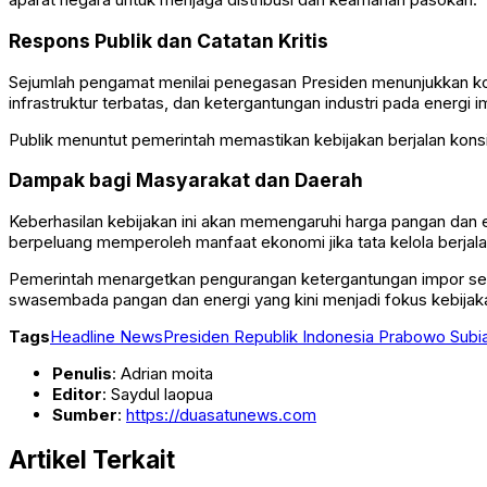
Respons Publik dan Catatan Kritis
Sejumlah pengamat menilai penegasan Presiden menunjukkan kom
infrastruktur terbatas, dan ketergantungan industri pada energi i
Publik menuntut pemerintah memastikan kebijakan berjalan kon
Dampak bagi Masyarakat dan Daerah
Keberhasilan kebijakan ini akan memengaruhi harga pangan dan en
berpeluang memperoleh manfaat ekonomi jika tata kelola berjalan
Pemerintah menargetkan pengurangan ketergantungan impor seca
swasembada pangan dan energi yang kini menjadi fokus kebijaka
Tags
Headline News
Presiden Republik Indonesia Prabowo Subi
Penulis
: Adrian moita
Editor
: Saydul laopua
Sumber
:
https://duasatunews.com
Artikel Terkait