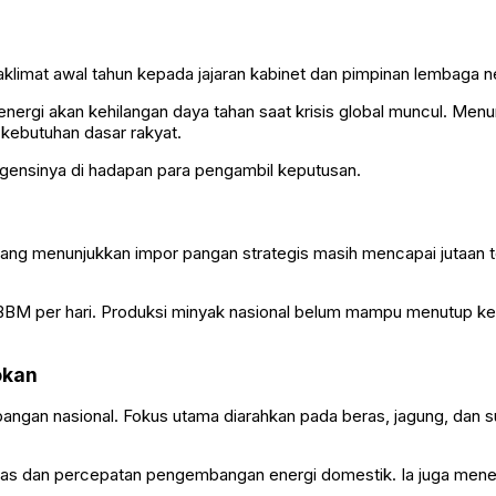
limat awal tahun kepada jajaran kabinet dan pimpinan lembaga neg
ergi akan kehilangan daya tahan saat krisis global muncul. Menu
kebutuhan dasar rakyat.
gensinya di hadapan para pengambil keputusan.
ang menunjukkan impor pangan strategis masih mencapai jutaan to
l BBM per hari. Produksi minyak nasional belum mampu menutup k
okan
ngan nasional. Fokus utama diarahkan pada beras, jagung, dan 
gas dan percepatan pengembangan energi domestik. Ia juga menek