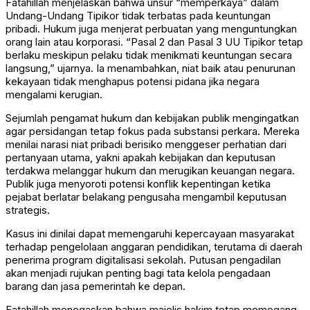
Fatahillah menjelaskan bahwa unsur “memperkaya” dalam
Undang-Undang Tipikor tidak terbatas pada keuntungan
pribadi. Hukum juga menjerat perbuatan yang menguntungkan
orang lain atau korporasi. “Pasal 2 dan Pasal 3 UU Tipikor tetap
berlaku meskipun pelaku tidak menikmati keuntungan secara
langsung,” ujarnya. Ia menambahkan, niat baik atau penurunan
kekayaan tidak menghapus potensi pidana jika negara
mengalami kerugian.
Sejumlah pengamat hukum dan kebijakan publik mengingatkan
agar persidangan tetap fokus pada substansi perkara. Mereka
menilai narasi niat pribadi berisiko menggeser perhatian dari
pertanyaan utama, yakni apakah kebijakan dan keputusan
terdakwa melanggar hukum dan merugikan keuangan negara.
Publik juga menyoroti potensi konflik kepentingan ketika
pejabat berlatar belakang pengusaha mengambil keputusan
strategis.
Kasus ini dinilai dapat memengaruhi kepercayaan masyarakat
terhadap pengelolaan anggaran pendidikan, terutama di daerah
penerima program digitalisasi sekolah. Putusan pengadilan
akan menjadi rujukan penting bagi tata kelola pengadaan
barang dan jasa pemerintah ke depan.
Fatahillah menegaskan bahwa majelis hakim tetap memegang