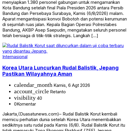
menyiapkan 1.380 personel gabungan untuk mengamankan
Kota Bandung setelah final Piala Presiden 2026 antara Persib
Bandung dan Persebaya Surabaya, Kamis (6/8/2026) malam.
Aparat mengantisipasi konvoi Bobotoh dan potensi kerumunan
di sejumlah ruas jalan. Kepala Bagian Operasi Polrestabes
Bandung, AKBP Asep Saepudin, mengatakan seluruh personel
telah bersiaga di titik-titik strategis. Langkah […]
Internasional
Korea Utara Luncurkan Rudal Balistik, Jepang
Pastikan Wilayahnya Aman
calendar_month
Kamis, 6 Agt 2026
account_circle
Retanto
visibility
40
0
Komentar
Jakarta,(Duasatunews.com)– Rudal Balistik Korut kembali
memicu perhatian dunia setelah Korea Utara menembakkan
sedikitnya satu rudal pada Kamis (6/8). Rudal Balistik Korut itu
tidak memasuki Zona Ekonomi Eksklusif (ZEE) Jepang.