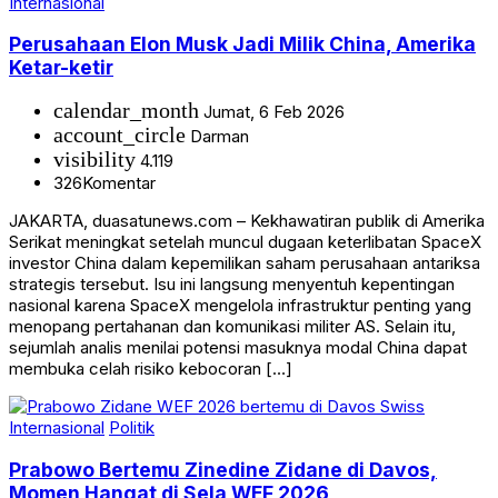
Internasional
Perusahaan Elon Musk Jadi Milik China, Amerika
Ketar-ketir
calendar_month
Jumat, 6 Feb 2026
account_circle
Darman
visibility
4.119
326
Komentar
JAKARTA, duasatunews.com – Kekhawatiran publik di Amerika
Serikat meningkat setelah muncul dugaan keterlibatan SpaceX
investor China dalam kepemilikan saham perusahaan antariksa
strategis tersebut. Isu ini langsung menyentuh kepentingan
nasional karena SpaceX mengelola infrastruktur penting yang
menopang pertahanan dan komunikasi militer AS. Selain itu,
sejumlah analis menilai potensi masuknya modal China dapat
membuka celah risiko kebocoran […]
Internasional
Politik
Prabowo Bertemu Zinedine Zidane di Davos,
Momen Hangat di Sela WEF 2026