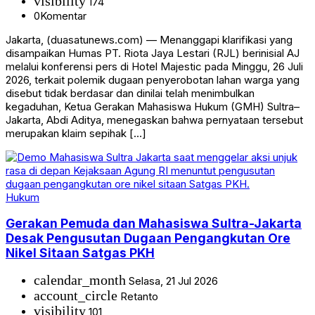
visibility
174
0
Komentar
Jakarta, (duasatunews.com) — Menanggapi klarifikasi yang
disampaikan Humas PT. Riota Jaya Lestari (RJL) berinisial AJ
melalui konferensi pers di Hotel Majestic pada Minggu, 26 Juli
2026, terkait polemik dugaan penyerobotan lahan warga yang
disebut tidak berdasar dan dinilai telah menimbulkan
kegaduhan, Ketua Gerakan Mahasiswa Hukum (GMH) Sultra–
Jakarta, Abdi Aditya, menegaskan bahwa pernyataan tersebut
merupakan klaim sepihak […]
Hukum
Gerakan Pemuda dan Mahasiswa Sultra-Jakarta
Desak Pengusutan Dugaan Pengangkutan Ore
Nikel Sitaan Satgas PKH
calendar_month
Selasa, 21 Jul 2026
account_circle
Retanto
visibility
101