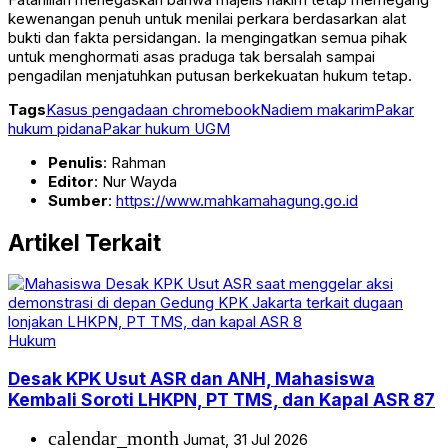
kewenangan penuh untuk menilai perkara berdasarkan alat
bukti dan fakta persidangan. Ia mengingatkan semua pihak
untuk menghormati asas praduga tak bersalah sampai
pengadilan menjatuhkan putusan berkekuatan hukum tetap.
Tags
Kasus pengadaan chromebook
Nadiem makarim
Pakar
hukum pidana
Pakar hukum UGM
Penulis
: Rahman
Editor
: Nur Wayda
Sumber
:
https://www.mahkamahagung.go.id
Artikel Terkait
Hukum
Desak KPK Usut ASR dan ANH, Mahasiswa
Kembali Soroti LHKPN, PT TMS, dan Kapal ASR 87
calendar_month
Jumat, 31 Jul 2026