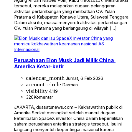
Agung RI dan Mabes Polri, Rabu (11/6/2025). Melalui aksi
tersebut, mereka melaporkan dugaan pelanggaran
aktivitas pertambangan yang melibatkan CV. Yulan
Pratama di Kabupaten Konawe Utara, Sulawesi Tenggara.
Dalam aksi itu, massa menyoroti aktivitas pertambangan
CV. Yulan Pratama yang berlangsung di wilayah […]
Internasional
Perusahaan Elon Musk Jadi Milik China,
Amerika Ketar-ketir
calendar_month
Jumat, 6 Feb 2026
account_circle
Darman
visibility
4.119
326
Komentar
JAKARTA, duasatunews.com – Kekhawatiran publik di
Amerika Serikat meningkat setelah muncul dugaan
keterlibatan SpaceX investor China dalam kepemilikan
saham perusahaan antariksa strategis tersebut. Isu ini
langsung menyentuh kepentingan nasional karena