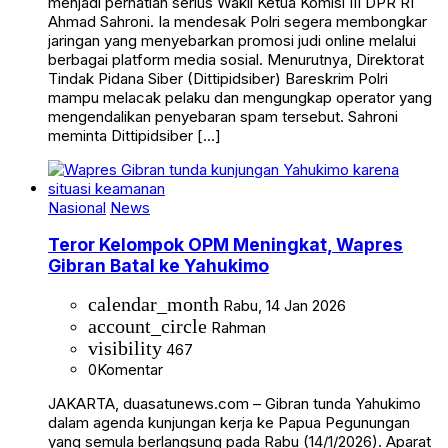
menjadi perhatian serius Wakil Ketua Komisi III DPR RI
Ahmad Sahroni. Ia mendesak Polri segera membongkar
jaringan yang menyebarkan promosi judi online melalui
berbagai platform media sosial. Menurutnya, Direktorat
Tindak Pidana Siber (Dittipidsiber) Bareskrim Polri
mampu melacak pelaku dan mengungkap operator yang
mengendalikan penyebaran spam tersebut. Sahroni
meminta Dittipidsiber […]
Nasional
News
Teror Kelompok OPM Meningkat, Wapres
Gibran Batal ke Yahukimo
calendar_month
Rabu, 14 Jan 2026
account_circle
Rahman
visibility
467
0
Komentar
JAKARTA, duasatunews.com – Gibran tunda Yahukimo
dalam agenda kunjungan kerja ke Papua Pegunungan
yang semula berlangsung pada Rabu (14/1/2026). Aparat