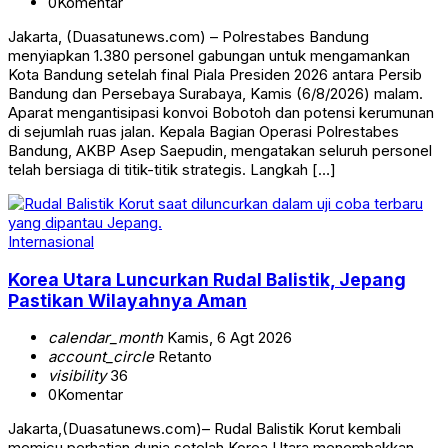
0
Komentar
Jakarta, (Duasatunews.com) – Polrestabes Bandung
menyiapkan 1.380 personel gabungan untuk mengamankan
Kota Bandung setelah final Piala Presiden 2026 antara Persib
Bandung dan Persebaya Surabaya, Kamis (6/8/2026) malam.
Aparat mengantisipasi konvoi Bobotoh dan potensi kerumunan
di sejumlah ruas jalan. Kepala Bagian Operasi Polrestabes
Bandung, AKBP Asep Saepudin, mengatakan seluruh personel
telah bersiaga di titik-titik strategis. Langkah […]
Internasional
Korea Utara Luncurkan Rudal Balistik, Jepang
Pastikan Wilayahnya Aman
calendar_month
Kamis, 6 Agt 2026
account_circle
Retanto
visibility
36
0
Komentar
Jakarta,(Duasatunews.com)– Rudal Balistik Korut kembali
memicu perhatian dunia setelah Korea Utara menembakkan