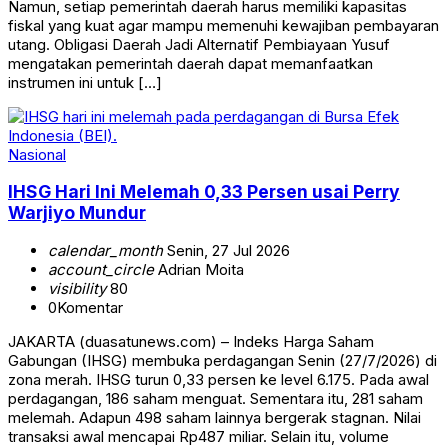
Namun, setiap pemerintah daerah harus memiliki kapasitas
fiskal yang kuat agar mampu memenuhi kewajiban pembayaran
utang. Obligasi Daerah Jadi Alternatif Pembiayaan Yusuf
mengatakan pemerintah daerah dapat memanfaatkan
instrumen ini untuk […]
Nasional
IHSG Hari Ini Melemah 0,33 Persen usai Perry
Warjiyo Mundur
calendar_month
Senin, 27 Jul 2026
account_circle
Adrian Moita
visibility
80
0
Komentar
JAKARTA (duasatunews.com) – Indeks Harga Saham
Gabungan (IHSG) membuka perdagangan Senin (27/7/2026) di
zona merah. IHSG turun 0,33 persen ke level 6.175. Pada awal
perdagangan, 186 saham menguat. Sementara itu, 281 saham
melemah. Adapun 498 saham lainnya bergerak stagnan. Nilai
transaksi awal mencapai Rp487 miliar. Selain itu, volume