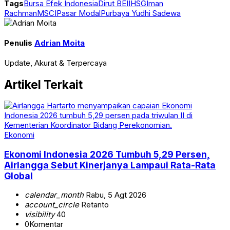
Tags
Bursa Efek Indonesia
Dirut BEI
IHSG
Iman
Rachman
MSCI
Pasar Modal
Purbaya Yudhi Sadewa
Penulis
Adrian Moita
Update, Akurat & Terpercaya
Artikel Terkait
Ekonomi
Ekonomi Indonesia 2026 Tumbuh 5,29 Persen,
Airlangga Sebut Kinerjanya Lampaui Rata-Rata
Global
calendar_month
Rabu, 5 Agt 2026
account_circle
Retanto
visibility
40
0
Komentar