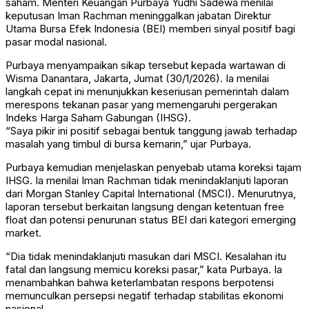
saham. Menteri Keuangan
Purbaya Yudhi Sadewa
menilai
keputusan
Iman Rachman
meninggalkan jabatan Direktur
Utama
Bursa Efek Indonesia
(BEI) memberi sinyal positif bagi
pasar modal nasional.
Purbaya menyampaikan sikap tersebut kepada wartawan di
Wisma Danantara, Jakarta, Jumat (30/1/2026). Ia menilai
langkah cepat ini menunjukkan keseriusan pemerintah dalam
merespons tekanan pasar yang memengaruhi pergerakan
Indeks Harga Saham Gabungan (IHSG).
“Saya pikir ini positif sebagai bentuk tanggung jawab terhadap
masalah yang timbul di bursa kemarin,” ujar Purbaya.
Purbaya kemudian menjelaskan penyebab utama koreksi tajam
IHSG. Ia menilai Iman Rachman tidak menindaklanjuti laporan
dari
Morgan Stanley Capital International
(MSCI). Menurutnya,
laporan tersebut berkaitan langsung dengan ketentuan free
float dan potensi penurunan status BEI dari kategori emerging
market.
“Dia tidak menindaklanjuti masukan dari MSCI. Kesalahan itu
fatal dan langsung memicu koreksi pasar,” kata Purbaya. Ia
menambahkan bahwa keterlambatan respons berpotensi
memunculkan persepsi negatif terhadap stabilitas ekonomi
nasional.