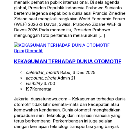
menarik perhatian publik internasional. Di sela agenda
global, Presiden Republik Indonesia Prabowo Subianto
bertemu legenda sepak bola dunia asal Prancis Zinedine
Zidane saat mengikuti rangkaian World Economic Forum
(WEF) 2026 di Davos, Swiss. Prabowo Zidane WEF di
Davos 2026 Pada momen itu, Presiden Prabowo
mengunggah foto pertemuan melalui akun […]
Opini
Otomotif
KEKAGUMAN TERHADAP DUNIA OTOMOTIF
calendar_month
Rabu, 3 Des 2025
account_circle
Admin 21
visibility
3.700
197
Komentar
Jakarta, duasatunews.com – Kekaguman terhadap dunia
otomotif tidak lahir semata-mata dari kecepatan atau
kemewahan kendaraan. Dunia otomotif menghadirkan
perpaduan seni, teknologi, dan imajinasi manusia yang
terus berkembang. Perkembangan ini juga sejalan
dengan kemajuan teknologi transportasi yang banyak