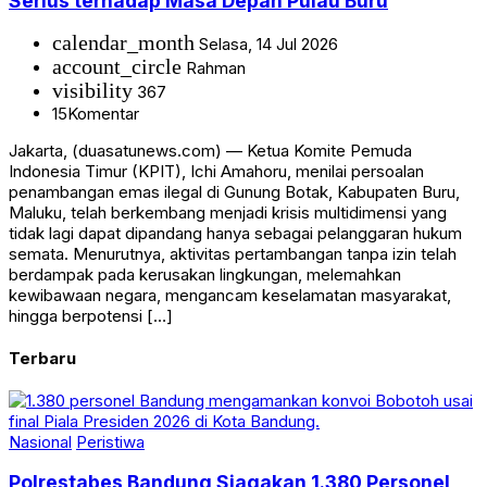
Serius terhadap Masa Depan Pulau Buru
calendar_month
Selasa, 14 Jul 2026
account_circle
Rahman
visibility
367
15
Komentar
Jakarta, (duasatunews.com) — Ketua Komite Pemuda
Indonesia Timur (KPIT), Ichi Amahoru, menilai persoalan
penambangan emas ilegal di Gunung Botak, Kabupaten Buru,
Maluku, telah berkembang menjadi krisis multidimensi yang
tidak lagi dapat dipandang hanya sebagai pelanggaran hukum
semata. Menurutnya, aktivitas pertambangan tanpa izin telah
berdampak pada kerusakan lingkungan, melemahkan
kewibawaan negara, mengancam keselamatan masyarakat,
hingga berpotensi […]
Terbaru
Nasional
Peristiwa
Polrestabes Bandung Siagakan 1.380 Personel