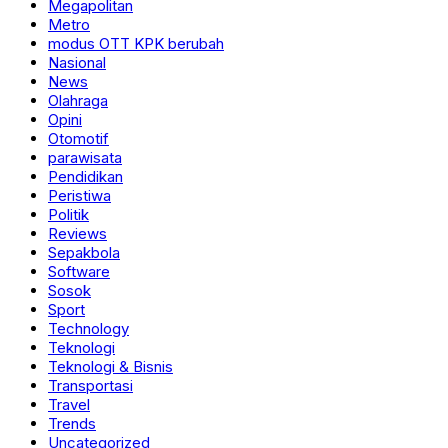
Megapolitan
Metro
modus OTT KPK berubah
Nasional
News
Olahraga
Opini
Otomotif
parawisata
Pendidikan
Peristiwa
Politik
Reviews
Sepakbola
Software
Sosok
Sport
Technology
Teknologi
Teknologi & Bisnis
Transportasi
Travel
Trends
Uncategorized