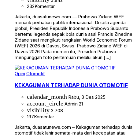
3.942
232
Komentar
Jakarta, duasatunews.com — Prabowo Zidane WEF
menarik perhatian publik internasional. Di sela agenda
global, Presiden Republik Indonesia Prabowo Subianto
bertemu legenda sepak bola dunia asal Prancis Zinedine
Zidane saat mengikuti rangkaian World Economic Forum
(WEF) 2026 di Davos, Swiss. Prabowo Zidane WEF di
Davos 2026 Pada momen itu, Presiden Prabowo
mengunggah foto pertemuan melalui akun […]
Opini
Otomotif
KEKAGUMAN TERHADAP DUNIA OTOMOTIF
calendar_month
Rabu, 3 Des 2025
account_circle
Admin 21
visibility
3.708
197
Komentar
Jakarta, duasatunews.com – Kekaguman terhadap dunia
otomotif tidak lahir semata-mata dari kecepatan atau