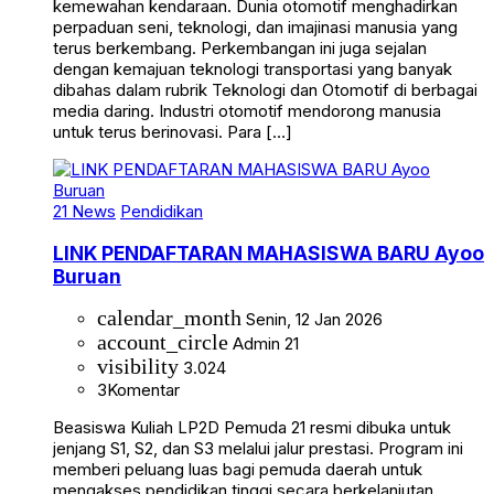
kemewahan kendaraan. Dunia otomotif menghadirkan
perpaduan seni, teknologi, dan imajinasi manusia yang
terus berkembang. Perkembangan ini juga sejalan
dengan kemajuan teknologi transportasi yang banyak
dibahas dalam rubrik Teknologi dan Otomotif di berbagai
media daring. Industri otomotif mendorong manusia
untuk terus berinovasi. Para […]
21 News
Pendidikan
LINK PENDAFTARAN MAHASISWA BARU Ayoo
Buruan
calendar_month
Senin, 12 Jan 2026
account_circle
Admin 21
visibility
3.024
3
Komentar
Beasiswa Kuliah LP2D Pemuda 21 resmi dibuka untuk
jenjang S1, S2, dan S3 melalui jalur prestasi. Program ini
memberi peluang luas bagi pemuda daerah untuk
mengakses pendidikan tinggi secara berkelanjutan.