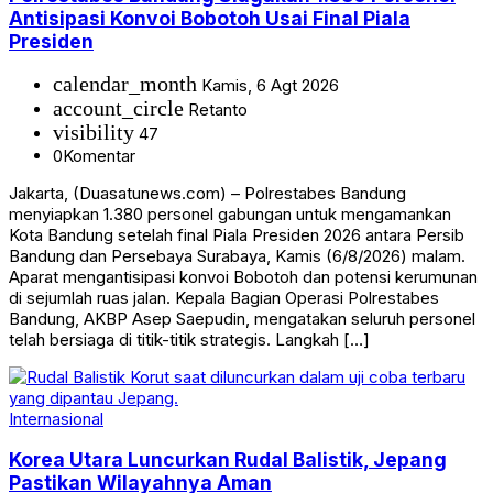
Antisipasi Konvoi Bobotoh Usai Final Piala
Presiden
calendar_month
Kamis, 6 Agt 2026
account_circle
Retanto
visibility
47
0
Komentar
Jakarta, (Duasatunews.com) – Polrestabes Bandung
menyiapkan 1.380 personel gabungan untuk mengamankan
Kota Bandung setelah final Piala Presiden 2026 antara Persib
Bandung dan Persebaya Surabaya, Kamis (6/8/2026) malam.
Aparat mengantisipasi konvoi Bobotoh dan potensi kerumunan
di sejumlah ruas jalan. Kepala Bagian Operasi Polrestabes
Bandung, AKBP Asep Saepudin, mengatakan seluruh personel
telah bersiaga di titik-titik strategis. Langkah […]
Internasional
Korea Utara Luncurkan Rudal Balistik, Jepang
Pastikan Wilayahnya Aman