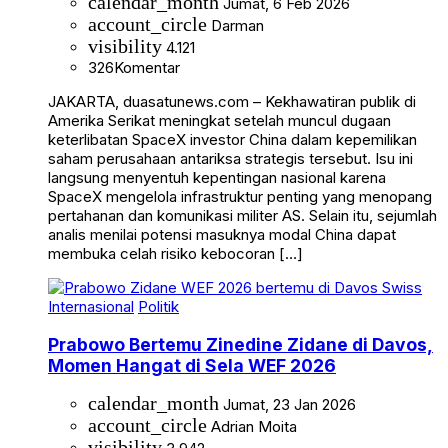
calendar_month
Jumat, 6 Feb 2026
account_circle
Darman
visibility
4.121
326
Komentar
JAKARTA, duasatunews.com – Kekhawatiran publik di
Amerika Serikat meningkat setelah muncul dugaan
keterlibatan SpaceX investor China dalam kepemilikan
saham perusahaan antariksa strategis tersebut. Isu ini
langsung menyentuh kepentingan nasional karena
SpaceX mengelola infrastruktur penting yang menopang
pertahanan dan komunikasi militer AS. Selain itu, sejumlah
analis menilai potensi masuknya modal China dapat
membuka celah risiko kebocoran […]
Internasional
Politik
Prabowo Bertemu Zinedine Zidane di Davos,
Momen Hangat di Sela WEF 2026
calendar_month
Jumat, 23 Jan 2026
account_circle
Adrian Moita
visibility