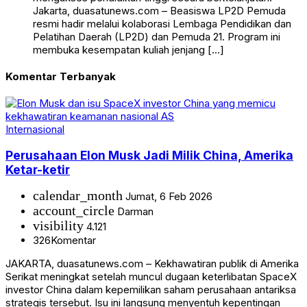
Jakarta, duasatunews.com – Beasiswa LP2D Pemuda
resmi hadir melalui kolaborasi Lembaga Pendidikan dan
Pelatihan Daerah (LP2D) dan Pemuda 21. Program ini
membuka kesempatan kuliah jenjang […]
Komentar Terbanyak
Internasional
Perusahaan Elon Musk Jadi Milik China, Amerika
Ketar-ketir
calendar_month
Jumat, 6 Feb 2026
account_circle
Darman
visibility
4.121
326
Komentar
JAKARTA, duasatunews.com – Kekhawatiran publik di Amerika
Serikat meningkat setelah muncul dugaan keterlibatan SpaceX
investor China dalam kepemilikan saham perusahaan antariksa
strategis tersebut. Isu ini langsung menyentuh kepentingan