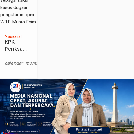
Nasional
KPK
Periksa
Bobby
Kamis,
Rizaldi,
calendar_month
16 Jul
Dalami
2026
Dugaan
Pengaturan
Opini WTP
Muara Enim