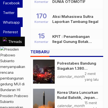
DUNIA OTOMOTIF
Komentar
Facebook
Twitter
170
Aksi Mahasiswa Sultra
Laporkan Tambang Ilegal
Whatsapp
Komentar
Pinterest
15
KPIT : Penambangan
Threads
Ilegal Gunung Botak
Komentar
Bukan Sekadar Persoalan
TERBARU
Hukum, Tetapi Ancaman
Serius terhadap Masa
Depan Pulau Buru
Polrestabes Bandung
Siagakan 1.380
Personel Antisipasi
2 menit
calendar_month
Konvoi Bobotoh Usai
yang lalu
Final Piala Presiden
Korea Utara Luncurkan
Presiden Prabowo
Rudal Balistik, Jepang
Subianto
Pastikan Wilayahnya
15 menit
calendar_month
Aman
menyampaikan