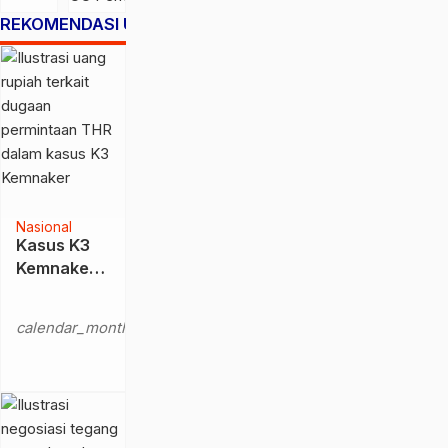
Nasional
REKOMENDASI UNTUK ANDA
Nasional
Kasus K3
Kemnaker
Noel: THR
Senin,
Rp 50 Juta
20
calendar_month
Picu Reaksi
Apr
di Sidang
2026