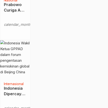
Nasional
Prabowo
Curiga Ada
Elit yang
Sabtu,
Nyinyir dan
10
calendar_month
Menghujat
Jan
Pemerintah
2026
di Medsos:
Jangan-
Jangan
Dibayar
Internasional
Indonesia
Dipercaya
Jadi Wakil
Kamis,
Ketua
28