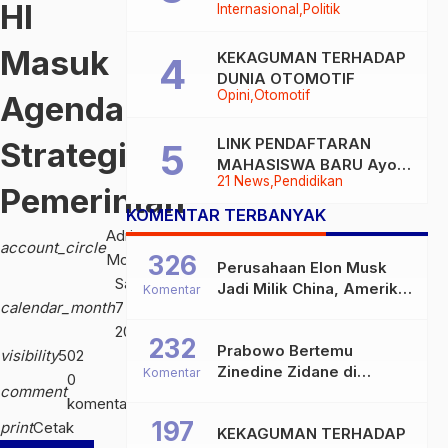
HI
Internasional
Politik
Davos, Momen Hangat di
Sela WEF 2026
Masuk
KEKAGUMAN TERHADAP
DUNIA OTOMOTIF
Opini
Otomotif
Agenda
LINK PENDAFTARAN
Strategis
MAHASISWA BARU Ayoo
21 News
Pendidikan
Buruan
Pemerintah
KOMENTAR TERBANYAK
Adrian
account_circle
Moita
326
Perusahaan Elon Musk
Sabtu,
Jadi Milik China, Amerika
Komentar
calendar_month
7 Feb
Ketar-ketir
2026
232
Prabowo Bertemu
visibility
502
Zinedine Zidane di
Komentar
0
comment
Davos, Momen Hangat di
komentar
Sela WEF 2026
197
print
Cetak
KEKAGUMAN TERHADAP