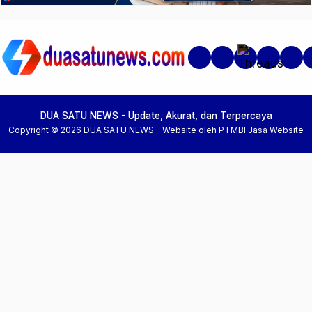
Beranda
Artikel Anggota
Car
DUA SATU NEWS - Update, Akurat, dan Terpercaya
Copyright © 2026 DUA SATU NEWS -
Website oleh PTMBI
Jasa Website