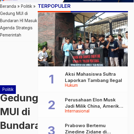
TERPOPULER
Beranda
»
Politik
»
Gedung MUI di
Bundaran HI Masuk
Agenda Strategis
Pemerintah
Aksi Mahasiswa Sultra
Laporkan Tambang Ilegal
Hukum
Politik
Gedung
Perusahaan Elon Musk
Jadi Milik China, Amerika
MUI di
Internasional
Ketar-ketir
Bundaran
Prabowo Bertemu
Zinedine Zidane di