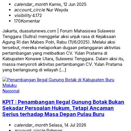
calendar_month
Kamis, 12 Jun 2025
account_circle
Nur Wayda
visibility
4.172
170
Komentar
Jakarta, duasatunews.com | Forum Mahasiswa Sulawesi
Tenggara (Sultra) menggelar aksi unjuk rasa di Kejaksaan
Agung RI dan Mabes Polri, Rabu (11/6/2025). Melalui aksi
tersebut, mereka melaporkan dugaan pelanggaran aktivitas
pertambangan yang melibatkan CV. Yulan Pratama di
Kabupaten Konawe Utara, Sulawesi Tenggara. Dalam aksi itu,
massa menyoroti aktivitas pertambangan CV. Yulan Pratama
yang berlangsung di wilayah […]
Nasional
KPIT : Penambangan Ilegal Gunung Botak Bukan
Sekadar Persoalan Hukum, Tetapi Ancaman
Serius terhadap Masa Depan Pulau Buru
calendar_month
Selasa, 14 Jul 2026
account_circle
Rahman