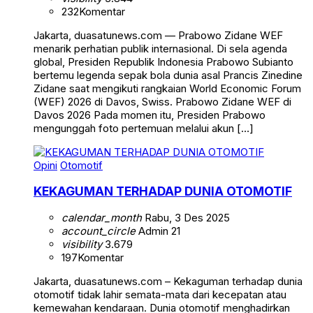
232
Komentar
Jakarta, duasatunews.com — Prabowo Zidane WEF
menarik perhatian publik internasional. Di sela agenda
global, Presiden Republik Indonesia Prabowo Subianto
bertemu legenda sepak bola dunia asal Prancis Zinedine
Zidane saat mengikuti rangkaian World Economic Forum
(WEF) 2026 di Davos, Swiss. Prabowo Zidane WEF di
Davos 2026 Pada momen itu, Presiden Prabowo
mengunggah foto pertemuan melalui akun […]
Opini
Otomotif
KEKAGUMAN TERHADAP DUNIA OTOMOTIF
calendar_month
Rabu, 3 Des 2025
account_circle
Admin 21
visibility
3.679
197
Komentar
Jakarta, duasatunews.com – Kekaguman terhadap dunia
otomotif tidak lahir semata-mata dari kecepatan atau
kemewahan kendaraan. Dunia otomotif menghadirkan