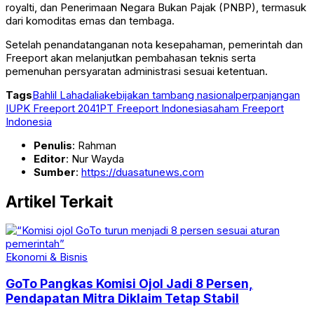
royalti, dan Penerimaan Negara Bukan Pajak (PNBP), termasuk
dari komoditas emas dan tembaga.
Setelah penandatanganan nota kesepahaman, pemerintah dan
Freeport akan melanjutkan pembahasan teknis serta
pemenuhan persyaratan administrasi sesuai ketentuan.
Tags
Bahlil Lahadalia
kebijakan tambang nasional
perpanjangan
IUPK Freeport 2041
PT Freeport Indonesia
saham Freeport
Indonesia
Penulis
: Rahman
Editor
: Nur Wayda
Sumber
:
https://duasatunews.com
Artikel Terkait
Ekonomi & Bisnis
GoTo Pangkas Komisi Ojol Jadi 8 Persen,
Pendapatan Mitra Diklaim Tetap Stabil