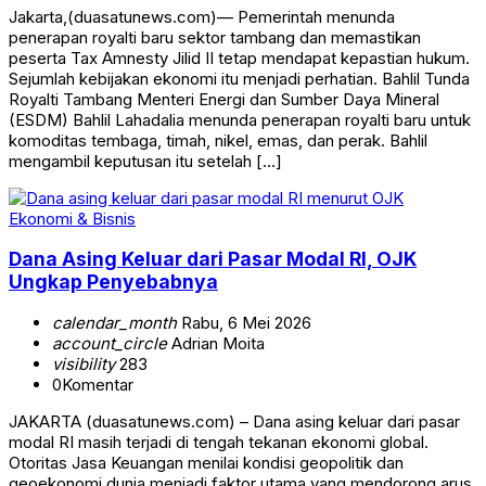
Jakarta,(duasatunews.com)— Pemerintah menunda
penerapan royalti baru sektor tambang dan memastikan
peserta Tax Amnesty Jilid II tetap mendapat kepastian hukum.
Sejumlah kebijakan ekonomi itu menjadi perhatian. Bahlil Tunda
Royalti Tambang Menteri Energi dan Sumber Daya Mineral
(ESDM) Bahlil Lahadalia menunda penerapan royalti baru untuk
komoditas tembaga, timah, nikel, emas, dan perak. Bahlil
mengambil keputusan itu setelah […]
Ekonomi & Bisnis
Dana Asing Keluar dari Pasar Modal RI, OJK
Ungkap Penyebabnya
calendar_month
Rabu, 6 Mei 2026
account_circle
Adrian Moita
visibility
283
0
Komentar
JAKARTA (duasatunews.com) – Dana asing keluar dari pasar
modal RI masih terjadi di tengah tekanan ekonomi global.
Otoritas Jasa Keuangan menilai kondisi geopolitik dan
geoekonomi dunia menjadi faktor utama yang mendorong arus