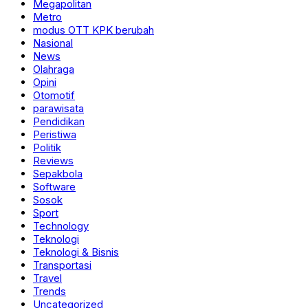
Megapolitan
Metro
modus OTT KPK berubah
Nasional
News
Olahraga
Opini
Otomotif
parawisata
Pendidikan
Peristiwa
Politik
Reviews
Sepakbola
Software
Sosok
Sport
Technology
Teknologi
Teknologi & Bisnis
Transportasi
Travel
Trends
Uncategorized