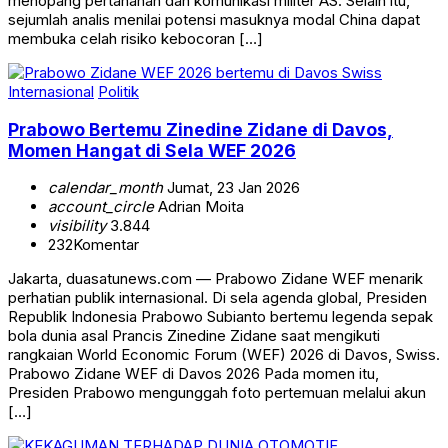
menopang pertahanan dan komunikasi militer AS. Selain itu,
sejumlah analis menilai potensi masuknya modal China dapat
membuka celah risiko kebocoran […]
Internasional
Politik
Prabowo Bertemu Zinedine Zidane di Davos,
Momen Hangat di Sela WEF 2026
calendar_month
Jumat, 23 Jan 2026
account_circle
Adrian Moita
visibility
3.844
232
Komentar
Jakarta, duasatunews.com — Prabowo Zidane WEF menarik
perhatian publik internasional. Di sela agenda global, Presiden
Republik Indonesia Prabowo Subianto bertemu legenda sepak
bola dunia asal Prancis Zinedine Zidane saat mengikuti
rangkaian World Economic Forum (WEF) 2026 di Davos, Swiss.
Prabowo Zidane WEF di Davos 2026 Pada momen itu,
Presiden Prabowo mengunggah foto pertemuan melalui akun
[…]