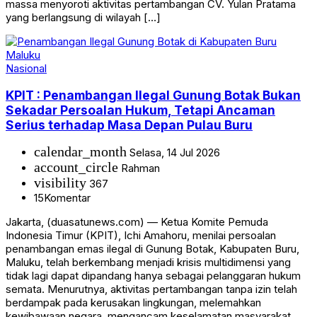
massa menyoroti aktivitas pertambangan CV. Yulan Pratama
yang berlangsung di wilayah […]
Nasional
KPIT : Penambangan Ilegal Gunung Botak Bukan
Sekadar Persoalan Hukum, Tetapi Ancaman
Serius terhadap Masa Depan Pulau Buru
calendar_month
Selasa, 14 Jul 2026
account_circle
Rahman
visibility
367
15
Komentar
Jakarta, (duasatunews.com) — Ketua Komite Pemuda
Indonesia Timur (KPIT), Ichi Amahoru, menilai persoalan
penambangan emas ilegal di Gunung Botak, Kabupaten Buru,
Maluku, telah berkembang menjadi krisis multidimensi yang
tidak lagi dapat dipandang hanya sebagai pelanggaran hukum
semata. Menurutnya, aktivitas pertambangan tanpa izin telah
berdampak pada kerusakan lingkungan, melemahkan
kewibawaan negara, mengancam keselamatan masyarakat,