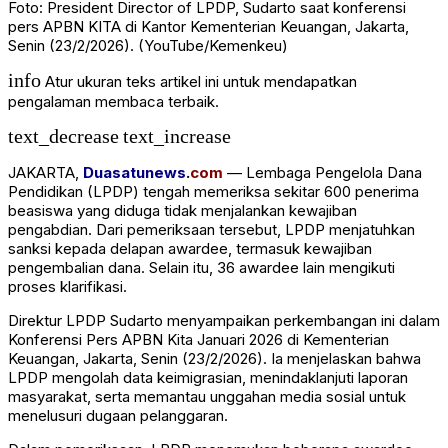
Foto: President Director of LPDP, Sudarto saat konferensi
pers APBN KITA di Kantor Kementerian Keuangan, Jakarta,
Senin (23/2/2026). (YouTube/Kemenkeu)
info
Atur ukuran teks artikel ini untuk mendapatkan
pengalaman membaca terbaik.
text_decrease
text_increase
JAKARTA,
Duasatunews
.
com
—
Lembaga Pengelola Dana
Pendidikan
(LPDP) tengah memeriksa sekitar 600 penerima
beasiswa yang diduga tidak menjalankan kewajiban
pengabdian. Dari pemeriksaan tersebut, LPDP menjatuhkan
sanksi kepada delapan awardee, termasuk kewajiban
pengembalian dana. Selain itu, 36 awardee lain mengikuti
proses klarifikasi.
Direktur LPDP
Sudarto
menyampaikan perkembangan ini dalam
Konferensi Pers APBN Kita Januari 2026 di Kementerian
Keuangan, Jakarta, Senin (23/2/2026). Ia menjelaskan bahwa
LPDP mengolah data keimigrasian, menindaklanjuti laporan
masyarakat, serta memantau unggahan media sosial untuk
menelusuri dugaan pelanggaran.