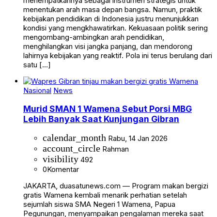
menempatkannya sebagai instrumen strategis untuk
menentukan arah masa depan bangsa. Namun, praktik
kebijakan pendidikan di Indonesia justru menunjukkan
kondisi yang mengkhawatirkan. Kekuasaan politik sering
mengombang-ambingkan arah pendidikan,
menghilangkan visi jangka panjang, dan mendorong
lahirnya kebijakan yang reaktif. Pola ini terus berulang dari
satu […]
Nasional
News
Murid SMAN 1 Wamena Sebut Porsi MBG
Lebih Banyak Saat Kunjungan Gibran
calendar_month
Rabu, 14 Jan 2026
account_circle
Rahman
visibility
492
0
Komentar
JAKARTA, duasatunews.com — Program makan bergizi
gratis Wamena kembali menarik perhatian setelah
sejumlah siswa SMA Negeri 1 Wamena, Papua
Pegunungan, menyampaikan pengalaman mereka saat