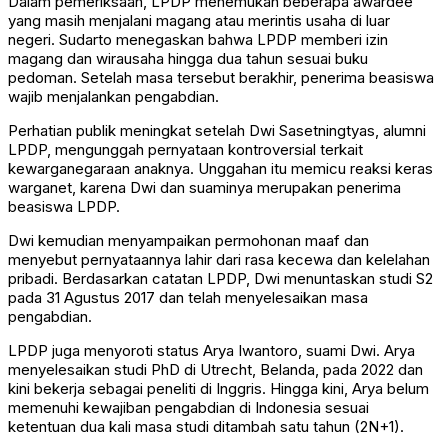
Dalam pemeriksaan, LPDP menemukan beberapa awardee
yang masih menjalani magang atau merintis usaha di luar
negeri. Sudarto menegaskan bahwa LPDP memberi izin
magang dan wirausaha hingga dua tahun sesuai buku
pedoman. Setelah masa tersebut berakhir, penerima beasiswa
wajib menjalankan pengabdian.
Perhatian publik meningkat setelah
Dwi Sasetningtyas
, alumni
LPDP, mengunggah pernyataan kontroversial terkait
kewarganegaraan anaknya. Unggahan itu memicu reaksi keras
warganet, karena Dwi dan suaminya merupakan penerima
beasiswa LPDP.
Dwi kemudian menyampaikan permohonan maaf dan
menyebut pernyataannya lahir dari rasa kecewa dan kelelahan
pribadi. Berdasarkan catatan LPDP, Dwi menuntaskan studi S2
pada 31 Agustus 2017 dan telah menyelesaikan masa
pengabdian.
LPDP juga menyoroti status
Arya Iwantoro
, suami Dwi. Arya
menyelesaikan studi PhD di Utrecht, Belanda, pada 2022 dan
kini bekerja sebagai peneliti di Inggris. Hingga kini, Arya belum
memenuhi kewajiban pengabdian di Indonesia sesuai
ketentuan dua kali masa studi ditambah satu tahun (2N+1).