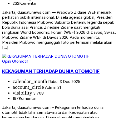
232
Komentar
Jakarta, duasatunews.com — Prabowo Zidane WEF menarik
perhatian publik internasional. Di sela agenda global, Presiden
Republik Indonesia Prabowo Subianto bertemu legenda sepak
bola dunia asal Prancis Zinedine Zidane saat mengikuti
rangkaian World Economic Forum (WEF) 2026 di Davos, Swiss.
Prabowo Zidane WEF di Davos 2026 Pada momen itu,
Presiden Prabowo mengunggah foto pertemuan melalui akun
[…]
Opini
Otomotif
KEKAGUMAN TERHADAP DUNIA OTOMOTIF
calendar_month
Rabu, 3 Des 2025
account_circle
Admin 21
visibility
3.708
197
Komentar
Jakarta, duasatunews.com – Kekaguman terhadap dunia
otomotif tidak lahir semata-mata dari kecepatan atau
kemewahan kendaraan. Dunia otomotif menghadirkan