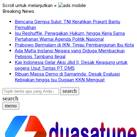
Scroll untuk melanjutkan
×
Breaking News
Bencana Gempa Sulut: TNI Kerahkan Prajurit Bantu
Pemulihan
Isu Reshuffle, Penegakan Hukum, hingga Kerja Sama
Pertahanan Warnai Agenda Politik Nasional
Prabowo Bermalam di IKN, Tinjau Pembangunan Ibu Kota
Ada Mafia Instansi Negara yang Diduga Membackup
Pebisnis Tambang Ilegal
Kaji Indonesia Gelar Aksi Jilid II, Desak Kejagung untuk
segera Usut Tuntas PT DMS
Ribuan Massa Demo di Samarinda, Desak Evaluasi
Kebijakan hingga Isu Dugaan KKN Menguat
search
search
menu