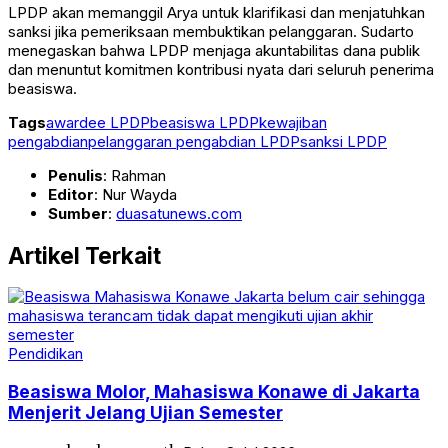
LPDP akan memanggil Arya untuk klarifikasi dan menjatuhkan
sanksi jika pemeriksaan membuktikan pelanggaran. Sudarto
menegaskan bahwa LPDP menjaga akuntabilitas dana publik
dan menuntut komitmen kontribusi nyata dari seluruh penerima
beasiswa.
Tags
awardee LPDP
beasiswa LPDP
kewajiban
pengabdian
pelanggaran pengabdian LPDP
sanksi LPDP
Penulis
: Rahman
Editor
: Nur Wayda
Sumber
:
duasatunews.com
Artikel Terkait
Pendidikan
Beasiswa Molor, Mahasiswa Konawe di Jakarta
Menjerit Jelang Ujian Semester