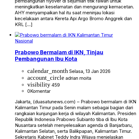
pembangunan flyover di sejumlah titik rawan untuk
meningkatkan keselamatan dan mengurangi kemacetan.
AHY menyampaikan hal itu saat meninjau lokasi
kecelakaan antara Kereta Api Argo Bromo Anggrek dan
KRL […]
Nasional
Prabowo Bermalam di IKN, Tinjau
Pembangunan Ibu Kota
calendar_month
Selasa, 13 Jan 2026
account_circle
adrian moita
visibility
459
0
Komentar
Jakarta, (duasatunews.com) – Prabowo bermalam di IKN
Kalimantan Timur pada Senin malam sebagai bagian dari
rangkaian kunjungan kerja di wilayah Kalimantan. Presiden
Republik Indonesia Prabowo Subianto tiba di Ibu Kota
Nusantara setelah menyelesaikan agenda di Banjarbaru,
Kalimantan Selatan, serta Balikpapan, Kalimantan Timur.
Sekretaris Kabinet Teddy Indra Wijaya menjelaskan