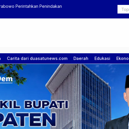
an, Pertegas Arah Gerakan Pemuda
KPK Tetapk
Dugaan Sua
a
Carita dari duasatunews.com
Daerah
Edukasi
Ekono