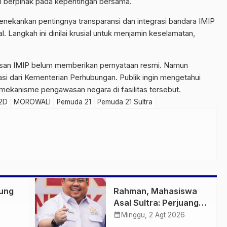
an berpihak pada kepentingan bersama.
enekankan pentingnya transparansi dan integrasi bandara IMIP
. Langkah ini dinilai krusial untuk menjamin keselamatan,
awasan IMIP belum memberikan pernyataan resmi. Namun
asi dari Kementerian Perhubungan. Publik ingin mengetahui
a mekanisme pengawasan negara di fasilitas tersebut.
2D
MOROWALI
Pemuda 21
Pemuda 21 Sultra
ung
Rahman, Mahasiswa
Asal Sultra: Perjuangan
si
Anton Timbang
calendar_month
Minggu, 2 Agt 2026
sai
Membawa Aspal Buton