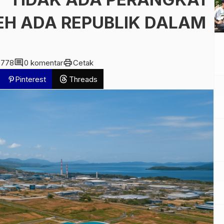
EH ADA REPUBLIK DALAM
y
comment
print
778
0 komentar
Cetak
Pinterest
Threads