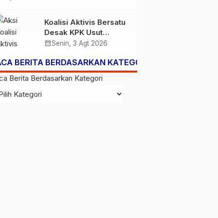
Subsidi Berpeluang
Turun
Koalisi Aktivis Bersatu
Desak KPK Usut
Dugaan Kolusi Proyek
calendar_month
Senin, 3 Agt 2026
RSUD Kolaka Timur,
ACA BERITA BERDASARKAN KATEGORI
Sejumlah Pejabat dan
PT Arafah Alam
ca Berita Berdasarkan Kategori
Sejahtera Diminta
Diperiksa