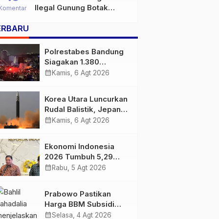
Ilegal Gunung Botak
Komentar
Bukan Sekadar Persoalan
ERBARU
Hukum, Tetapi Ancaman
Serius terhadap Masa
Depan Pulau Buru
Polrestabes Bandung
Siagakan 1.380
Personel Antisipasi
calendar_month
Kamis, 6 Agt 2026
Konvoi Bobotoh Usai
Final Piala Presiden
Korea Utara Luncurkan
Rudal Balistik, Jepang
Pastikan Wilayahnya
calendar_month
Kamis, 6 Agt 2026
Aman
Ekonomi Indonesia
2026 Tumbuh 5,29
Persen, Airlangga
calendar_month
Rabu, 5 Agt 2026
Sebut Kinerjanya
Lampaui Rata-Rata
Prabowo Pastikan
Global
Harga BBM Subsidi
Tetap, BBM Non-
calendar_month
Selasa, 4 Agt 2026