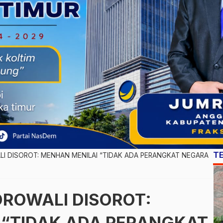
T
I DISOROT: MENHAN MENILAI “TIDAK ADA PERANGKAT NEGARA
OROWALI DISOROT:
 “TIDAK ADA PERANGKAT