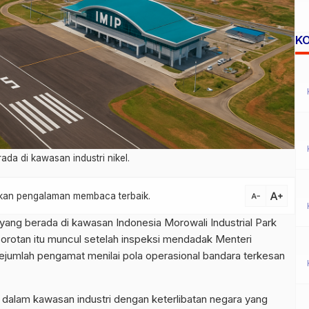
K
da di kawasan industri nikel.
text_increase
atkan pengalaman membaca terbaik.
text_decrease
ang berada di kawasan Indonesia Morowali Industrial Park
Sorotan itu muncul setelah inspeksi mendadak Menteri
 sejumlah pengamat menilai pola operasional bandara terkesan
i dalam kawasan industri dengan keterlibatan negara yang