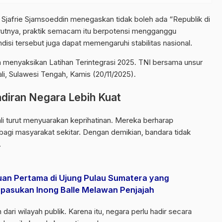
Sjafrie Sjamsoeddin menegaskan tidak boleh ada “Republik di
urutnya, praktik semacam itu berpotensi mengganggu
disi tersebut juga dapat memengaruhi stabilitas nasional.
h menyaksikan Latihan Terintegrasi 2025. TNI bersama unsur
li, Sulawesi Tengah, Kamis (20/11/2025).
diran Negara Lebih Kuat
i turut menyuarakan keprihatinan. Mereka berharap
agi masyarakat sekitar. Dengan demikian, bandara tidak
.
an Pertama di Ujung Pulau Sumatera yang
asukan Inong Balle Melawan Penjajah
ri wilayah publik. Karena itu, negara perlu hadir secara