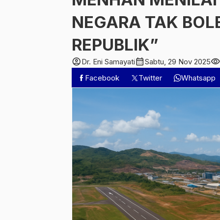
NEGARA TAK BOL
REPUBLIK”
account_circle
calendar_month
visibilit
Dr. Eni Samayati
Sabtu, 29 Nov 2025
Facebook
Twitter
Whatsapp