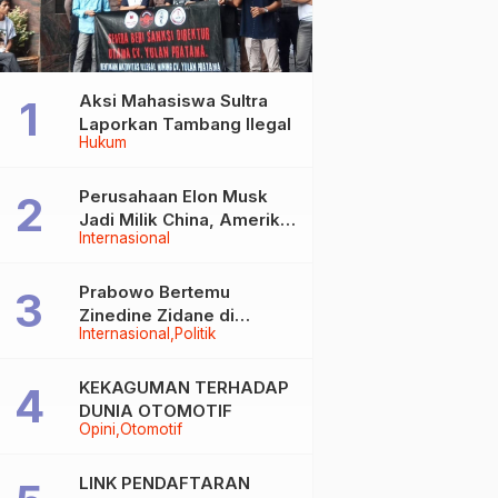
Aksi Mahasiswa Sultra
Laporkan Tambang Ilegal
Hukum
Perusahaan Elon Musk
Jadi Milik China, Amerika
Internasional
Ketar-ketir
Prabowo Bertemu
Zinedine Zidane di
Internasional
Politik
Davos, Momen Hangat di
Sela WEF 2026
KEKAGUMAN TERHADAP
DUNIA OTOMOTIF
Opini
Otomotif
LINK PENDAFTARAN