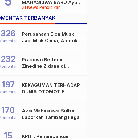
MAHASISWA BARU Ayoo
21 News
Pendidikan
Buruan
OMENTAR TERBANYAK
326
Perusahaan Elon Musk
Jadi Milik China, Amerika
Komentar
Ketar-ketir
232
Prabowo Bertemu
Zinedine Zidane di
Komentar
Davos, Momen Hangat di
Sela WEF 2026
197
KEKAGUMAN TERHADAP
DUNIA OTOMOTIF
Komentar
170
Aksi Mahasiswa Sultra
Laporkan Tambang Ilegal
Komentar
15
KPIT : Penambangan