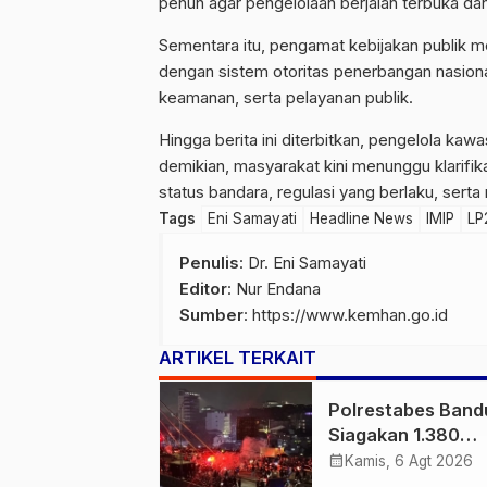
penuh agar pengelolaan berjalan terbuka d
Sementara itu, pengamat kebijakan publik m
dengan sistem otoritas penerbangan nasional
keamanan, serta pelayanan publik.
Hingga berita ini diterbitkan, pengelola k
demikian, masyarakat kini menunggu klarifik
status bandara, regulasi yang berlaku, sert
Tags
Eni Samayati
Headline News
IMIP
LP
Penulis
: Dr. Eni Samayati
Editor
: Nur Endana
Sumber
:
https://www.kemhan.go.id
ARTIKEL TERKAIT
Polrestabes Band
Siagakan 1.380
Personel Antisipa
calendar_month
Kamis, 6 Agt 2026
Konvoi Bobotoh U