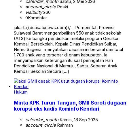
calendar_month
Sabtu, 2 Mei 2026
account_circle
Reski
visibility
260
0
Komentar
jakarta,(duasatunews.com)// – Pemerintah Provinsi
Sulawesi Barat mengembalikan 550 anak tidak sekolah
(ATS) ke bangku pendidikan melalui program Gerakan
Kembali Bersekolah. Kepala Dinas Pendidikan Sulbar,
Nehru Sagena, menyatakan capaian ini berasal dari total
1.700 anak yang tersebar di enam kabupaten. Ia
menyampaikan keterangan itu saat peringatan Hari
Pendidikan Nasional di Mamuju, Sabtu. Sebaran Anak
Kembali Sekolah Secara […]
Hukum
Minta KPK Turun Tangan, GMII Soroti dugaan
korupsi eks kadis Kominfo Kendari
calendar_month
Kamis, 18 Sep 2025
account_circle
Rahman