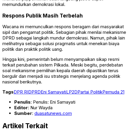
memundurkan demokrasi lokal.
Respons Publik Masih Terbelah
Wacana ini memunculkan respons beragam dari masyarakat
sipil dan pengamat politik. Sebagian pihak menilai mekanisme
DPRD sebagai langkah mundur demokrasi. Namun, pihak lain
melihatnya sebagai solusi pragmatis untuk menekan biaya
politik dan praktik politik uang.
Hingga kini, pemerintah belum menyampaikan sikap resmi
terkait perubahan sistem Pilkada. Meski begitu, perdebatan
soal mekanisme pemilihan kepala daerah dipastikan terus
bergulir dan menjadi isu strategis menjelang agenda politik
nasional berikutnya.
Tags
DPR RI
DPRD
Eni Samayati
LP2D
Partai Politik
Pemuda 21
Penulis
: Penulis: Eni Samayati
Editor
: Nur Wayda
Sumber
:
duasatunews.com
Artikel Terkait