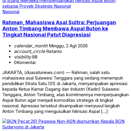
Nasional
Rahman, Mahasiswa Asal Sultra: Perjuangan
Anton Timbang Membawa Aspal Buton ke
Tingkat Nasional Patut Diapresiasi
calendar_month
Minggu, 2 Agt 2026
account_circle
Retanto
visibility
88
0
Komentar
JAKARTA, (duasatunews.com) — Rahman, salah satu
mahasiswa asal Sulawesi Tenggara yang sedang menempuh
pendidikan Strata Satu (S1) di Jakarta, menyampaikan apresiasi
kepada Ketua Kamar Dagang dan Industri (Kadin) Sulawesi
Tenggara, Anton Timbang, atas komitmennya memperjuangkan
Aspal Buton agar menjadi komoditas strategis di tingkat
nasional. Apresiasi tersebut disampaikan menyusul langkah
Anton Timbang yang mengusulkan hilirisasi Aspal […]