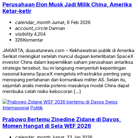
Perusahaan Elon Musk Jadi Milik China, Amerika
Ketar-ketir
calendar_month
Jumat, 6 Feb 2026
account_circle
Darman
visibility
4.204
326
Komentar
JAKARTA, duasatunews.com – Kekhawatiran publik di Amerika
Serikat meningkat setelah muncul dugaan keterlibatan SpaceX
investor China dalam kepemilikan saham perusahaan antariksa
strategis tersebut. Isu ini langsung menyentuh kepentingan
nasional karena SpaceX mengelola infrastruktur penting yang
menopang pertahanan dan komunikasi militer AS. Selain itu,
sejumlah analis menilai potensi masuknya modal China dapat
membuka celah risiko kebocoran […]
Internasional
Politik
Prabowo Bertemu Zinedine Zidane di Davos,
Momen Hangat di Sela WEF 2026
calendar_month
Jumat, 23 Jan 2026