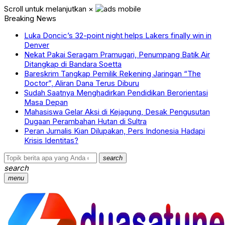
Scroll untuk melanjutkan
×
Breaking News
Luka Doncic’s 32-point night helps Lakers finally win in
Denver
Nekat Pakai Seragam Pramugari, Penumpang Batik Air
Ditangkap di Bandara Soetta
Bareskrim Tangkap Pemilik Rekening Jaringan “The
Doctor”, Aliran Dana Terus Diburu
Sudah Saatnya Menghadirkan Pendidikan Berorientasi
Masa Depan
Mahasiswa Gelar Aksi di Kejagung, Desak Pengusutan
Dugaan Perambahan Hutan di Sultra
Peran Jurnalis Kian Dilupakan, Pers Indonesia Hadapi
Krisis Identitas?
search
search
menu