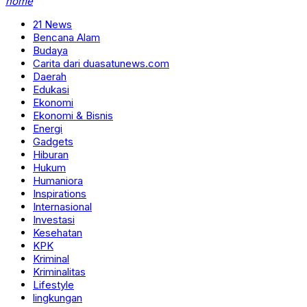
home
21 News
Bencana Alam
Budaya
Carita dari duasatunews.com
Daerah
Edukasi
Ekonomi
Ekonomi & Bisnis
Energi
Gadgets
Hiburan
Hukum
Humaniora
Inspirations
Internasional
Investasi
Kesehatan
KPK
Kriminal
Kriminalitas
Lifestyle
lingkungan