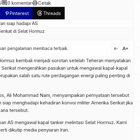
comment
print
5
0 komentar
Cetak
Pinterest
Threads
erikat di Selat Hormuz
text_increase
atkan pengalaman membaca terbaik.
text_decrease
 Hormuz kembali menjadi sorotan setelah Teheran menyatakan
 Serikat
mengerahkan pasukan untuk mengawal kapal-kapal
 merupakan salah satu rute perdagangan energi paling penting di
ps
,
Ali Mohammad Naini
, menyampaikan pernyataan tersebut
siap menghadapi kehadiran konvoi militer Amerika Serikat jika
ana tersebut.
an AS mengawal kapal tanker melintasi Selat Hormuz. Kami
rti dikutip media penyiaran Iran.