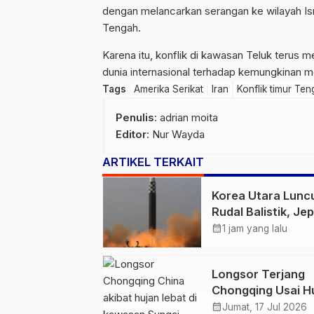
dengan melancarkan serangan ke wilayah Israe
Tengah.
Karena itu, konflik di kawasan Teluk terus m
dunia internasional terhadap kemungkinan m
Tags
Amerika Serikat
Iran
Konflik timur Te
Penulis
: adrian moita
Editor
: Nur Wayda
ARTIKEL TERKAIT
Korea Utara Lunc
Rudal Balistik, Je
Pastikan Wilayah
calendar_month
1 jam yang lalu
Aman
Longsor Terjang
Chongqing Usai H
Lebat, 8 Tewas d
calendar_month
Jumat, 17 Jul 2026