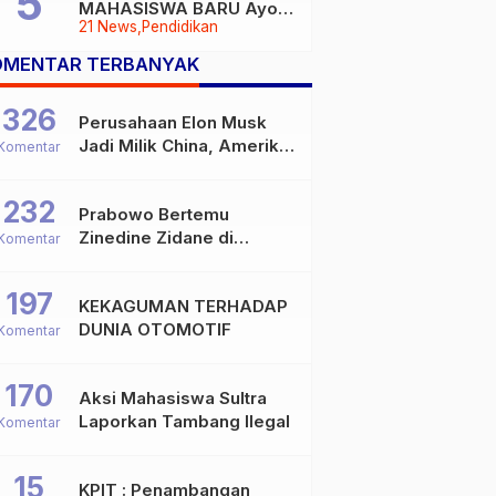
MAHASISWA BARU Ayoo
21 News
Pendidikan
Buruan
OMENTAR TERBANYAK
326
Perusahaan Elon Musk
Jadi Milik China, Amerika
Komentar
Ketar-ketir
232
Prabowo Bertemu
Zinedine Zidane di
Komentar
Davos, Momen Hangat di
Sela WEF 2026
197
KEKAGUMAN TERHADAP
DUNIA OTOMOTIF
Komentar
170
Aksi Mahasiswa Sultra
Laporkan Tambang Ilegal
Komentar
15
KPIT : Penambangan