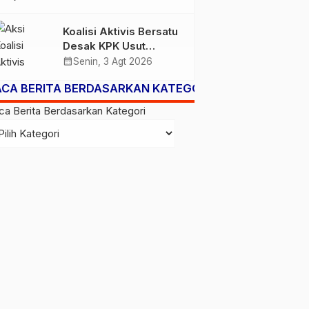
Subsidi Berpeluang
Turun
Koalisi Aktivis Bersatu
Desak KPK Usut
Dugaan Kolusi Proyek
calendar_month
Senin, 3 Agt 2026
RSUD Kolaka Timur,
ACA BERITA BERDASARKAN KATEGORI
Sejumlah Pejabat dan
PT Arafah Alam
ca Berita Berdasarkan Kategori
Sejahtera Diminta
Diperiksa