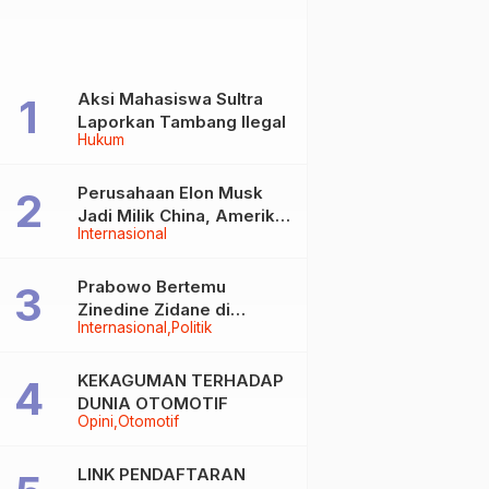
Aksi Mahasiswa Sultra
Laporkan Tambang Ilegal
Hukum
Perusahaan Elon Musk
Jadi Milik China, Amerika
Internasional
Ketar-ketir
Prabowo Bertemu
Zinedine Zidane di
Internasional
Politik
Davos, Momen Hangat di
Sela WEF 2026
KEKAGUMAN TERHADAP
DUNIA OTOMOTIF
Opini
Otomotif
LINK PENDAFTARAN