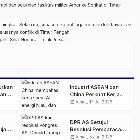
l dan sejumlah fasilitas militer Amerika Serikat di Timur
eningkat. Selain itu, situasi tersebut juga memicu kekhawatiran
eluasnya konflik di Timur Tengah.
ngah
Selat Hormuz
Teluk Persia
urkan
Industri ASEAN dan
pang
China Perkuat Kerja
nya
Sama Bernilai Tambah,
calendar_month
Jumat, 17 Jul 2026
Fokus AI hingga Energi
Hijau
DPR AS Setujui
ujan
Resolusi Pembatasan
an 34
Aksi Militer ke Iran,
calendar_month
Jumat, 5 Jun 2026