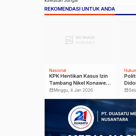
Orang Masih Hila
REKOMENDASI UNTUK ANDA
Nasional
Huku
mal Laureus
KPK Hentikan Kasus Izin
Polit
i Cruyff di
Tambang Nikel Konawe
Dido
ahun
Utara, Publik Soroti
calendar_month
calendar_month
 Apr 2026
Minggu, 4 Jan 2026
Sel
Batas Kewenangan
Hukum