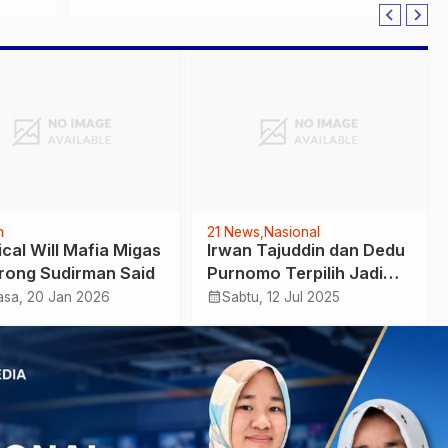
ng
Tekanan Politik untuk
Trump Menguat
m
21 News
Nasional
ical Will Mafia Migas
Irwan Tajuddin dan Dedu
rong Sudirman Said
Purnomo Terpilih Jadi
Punggawa Baru KKTS
calendar_month
asa, 20 Jan 2026
Sabtu, 12 Jul 2025