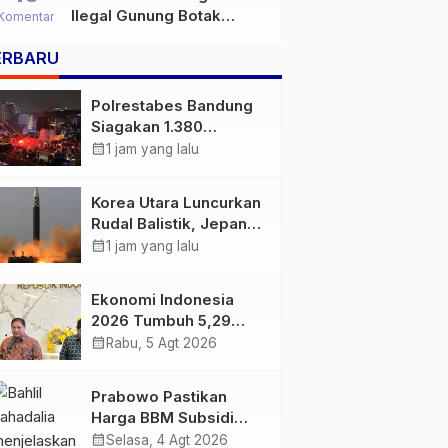
Ilegal Gunung Botak
Komentar
Bukan Sekadar Persoalan
ERBARU
Hukum, Tetapi Ancaman
Serius terhadap Masa
Depan Pulau Buru
Polrestabes Bandung
Siagakan 1.380
Personel Antisipasi
calendar_month
1 jam yang lalu
Konvoi Bobotoh Usai
Final Piala Presiden
Korea Utara Luncurkan
Rudal Balistik, Jepang
Pastikan Wilayahnya
calendar_month
1 jam yang lalu
Aman
Ekonomi Indonesia
2026 Tumbuh 5,29
Persen, Airlangga
calendar_month
Rabu, 5 Agt 2026
Sebut Kinerjanya
Lampaui Rata-Rata
Prabowo Pastikan
Global
Harga BBM Subsidi
Tetap, BBM Non-
calendar_month
Selasa, 4 Agt 2026