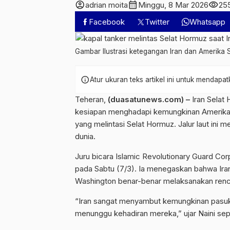
account_circle
calendar_month
visibility
adrian moita
Minggu, 8 Mar 2026
25
Facebook
Twitter
Whatsapp
Gambar Ilustrasi ketegangan Iran dan Amerika S
info
Atur ukuran teks artikel ini untuk mendap
Teheran,
(duasatunews.com) –
Iran Selat
kesiapan menghadapi kemungkinan
Amerika
yang melintasi
Selat Hormuz
. Jalur laut ini
dunia.
Juru bicara
Islamic Revolutionary Guard Cor
pada Sabtu (7/3). Ia menegaskan bahwa Iran 
Washington benar-benar melaksanakan renc
“Iran sangat menyambut kemungkinan pasuk
menunggu kehadiran mereka,” ujar Naini sepe