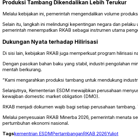
Produksi Tambang Dikendalikan Lebih Terukur
Melalui kebijakan ini, pemerintah mengendalikan volume produk
Selain itu, langkah ini melindungi kepentingan negara dan pela
pemerintah menempatkan RKAB sebagai instrumen utama penge
Dukungan Nyata terhadap Hilirisasi
Di sisi lain, kebijakan RKAB juga memperkuat program hilirisas
Dengan pasokan bahan baku yang stabil, industri pengolahan min
mentah berkurang.
“Kami mengarahkan produksi tambang untuk mendukung industri n
Selanjutnya, Kementerian ESDM mewajibkan perusahaan menyusun R
kewajiban domestic market obligation (DMO).
RKAB menjadi dokumen wajib bagi setiap perusahaan tambang. T
Melalui penyesuaian RKAB Minerba 2026, pemerintah menata sekt
pertumbuhan ekonomi nasional.
Tags
kementrian ESDM
Pertambangan
RKAB 2026
Yuliot