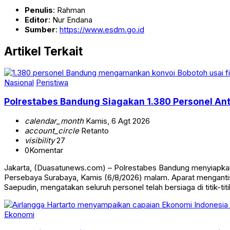
Penulis
: Rahman
Editor
: Nur Endana
Sumber
:
https://www.esdm.go.id
Artikel Terkait
Nasional
Peristiwa
Polrestabes Bandung Siagakan 1.380 Personel Anti
calendar_month
Kamis, 6 Agt 2026
account_circle
Retanto
visibility
27
0
Komentar
Jakarta, (Duasatunews.com) – Polrestabes Bandung menyiapkan
Persebaya Surabaya, Kamis (6/8/2026) malam. Aparat mengantis
Saepudin, mengatakan seluruh personel telah bersiaga di titik-tit
Ekonomi