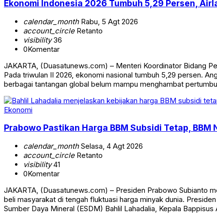
Ekonomi Indonesia 2026 Tumbuh 5,29 Persen, Airl
calendar_month
Rabu, 5 Agt 2026
account_circle
Retanto
visibility
36
0
Komentar
JAKARTA, (Duasatunews.com) – Menteri Koordinator Bidang Perek
Pada triwulan II 2026, ekonomi nasional tumbuh 5,29 persen. An
berbagai tantangan global belum mampu menghambat pertumbuh
Ekonomi
Prabowo Pastikan Harga BBM Subsidi Tetap, BBM 
calendar_month
Selasa, 4 Agt 2026
account_circle
Retanto
visibility
41
0
Komentar
JAKARTA, (Duasatunews.com) – Presiden Prabowo Subianto mem
beli masyarakat di tengah fluktuasi harga minyak dunia. Preside
Sumber Daya Mineral (ESDM) Bahlil Lahadalia, Kepala Bappisus 