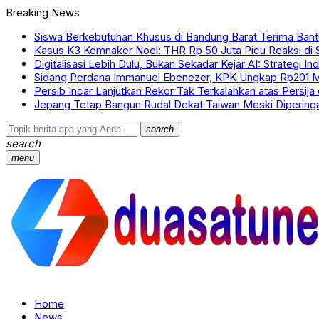
Breaking News
Siswa Berkebutuhan Khusus di Bandung Barat Terima Bantu
Kasus K3 Kemnaker Noel: THR Rp 50 Juta Picu Reaksi di 
Digitalisasi Lebih Dulu, Bukan Sekadar Kejar AI: Strategi I
Sidang Perdana Immanuel Ebenezer, KPK Ungkap Rp201 
Persib Incar Lanjutkan Rekor Tak Terkalahkan atas Persija
Jepang Tetap Bangun Rudal Dekat Taiwan Meski Dipering
search
search
menu
Home
News