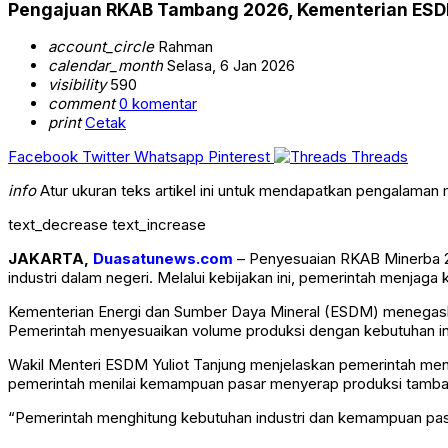
Pengajuan RKAB Tambang 2026, Kementerian ESDM
account_circle
Rahman
calendar_month
Selasa, 6 Jan 2026
visibility
590
comment
0 komentar
print
Cetak
Facebook
Twitter
Whatsapp
Pinterest
Threads
info
Atur ukuran teks artikel ini untuk mendapatkan pengalaman
text_decrease
text_increase
JAKARTA,
Duasatunews.com
– Penyesuaian RKAB Minerba 20
industri dalam negeri. Melalui kebijakan ini, pemerintah menjag
Kementerian Energi dan Sumber Daya Mineral
(ESDM) menegaskan
Pemerintah menyesuaikan volume produksi dengan kebutuhan ind
Wakil Menteri ESDM Yuliot Tanjung menjelaskan pemerintah meng
pemerintah menilai kemampuan pasar menyerap produksi tamba
“Pemerintah menghitung kebutuhan industri dan kemampuan pasar.