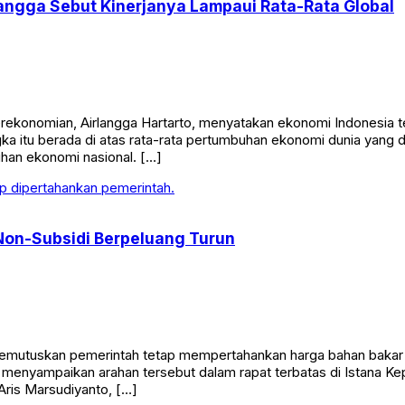
angga Sebut Kinerjanya Lampaui Rata-Rata Global
onomian, Airlangga Hartarto, menyatakan ekonomi Indonesia tetap
gka itu berada di atas rata-rata pertumbuhan ekonomi dunia yang 
an ekonomi nasional. […]
Non-Subsidi Berpeluang Turun
utuskan pemerintah tetap mempertahankan harga bahan bakar mi
n menyampaikan arahan tersebut dalam rapat terbatas di Istana Ke
Aris Marsudiyanto, […]