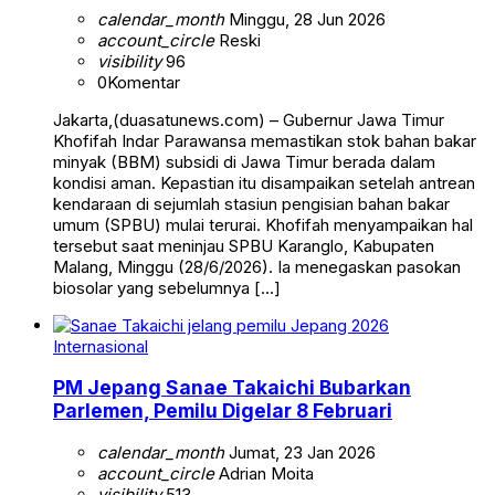
calendar_month
Minggu, 28 Jun 2026
account_circle
Reski
visibility
96
0
Komentar
Jakarta,(duasatunews.com) – Gubernur Jawa Timur
Khofifah Indar Parawansa memastikan stok bahan bakar
minyak (BBM) subsidi di Jawa Timur berada dalam
kondisi aman. Kepastian itu disampaikan setelah antrean
kendaraan di sejumlah stasiun pengisian bahan bakar
umum (SPBU) mulai terurai. Khofifah menyampaikan hal
tersebut saat meninjau SPBU Karanglo, Kabupaten
Malang, Minggu (28/6/2026). Ia menegaskan pasokan
biosolar yang sebelumnya […]
Internasional
PM Jepang Sanae Takaichi Bubarkan
Parlemen, Pemilu Digelar 8 Februari
calendar_month
Jumat, 23 Jan 2026
account_circle
Adrian Moita
visibility
513