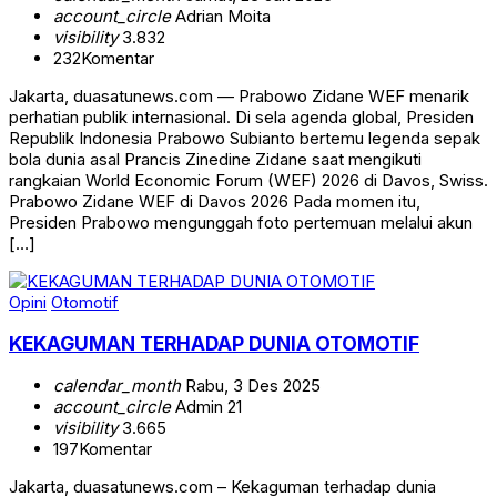
account_circle
Adrian Moita
visibility
3.832
232
Komentar
Jakarta, duasatunews.com — Prabowo Zidane WEF menarik
perhatian publik internasional. Di sela agenda global, Presiden
Republik Indonesia Prabowo Subianto bertemu legenda sepak
bola dunia asal Prancis Zinedine Zidane saat mengikuti
rangkaian World Economic Forum (WEF) 2026 di Davos, Swiss.
Prabowo Zidane WEF di Davos 2026 Pada momen itu,
Presiden Prabowo mengunggah foto pertemuan melalui akun
[…]
Opini
Otomotif
KEKAGUMAN TERHADAP DUNIA OTOMOTIF
calendar_month
Rabu, 3 Des 2025
account_circle
Admin 21
visibility
3.665
197
Komentar
Jakarta, duasatunews.com – Kekaguman terhadap dunia