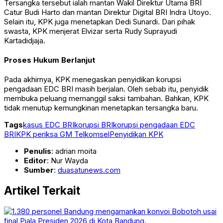
Tersangka tersebut ialah mantan Wakil Direktur Utama BRI
Catur Budi Harto
dan mantan Direktur Digital BRI
Indra Utoyo
.
Selain itu, KPK juga menetapkan
Dedi Sunardi
. Dari pihak
swasta, KPK menjerat
Elvizar
serta
Rudy Suprayudi
Kartadidjaja
.
Proses Hukum Berlanjut
Pada akhirnya, KPK menegaskan penyidikan korupsi
pengadaan EDC BRI masih berjalan. Oleh sebab itu, penyidik
membuka peluang memanggil saksi tambahan. Bahkan, KPK
tidak menutup kemungkinan menetapkan tersangka baru.
Tags
kasus EDC BRI
korupsi BRI
korupsi pengadaan EDC
BRI
KPK periksa GM Telkomsel
Penyidikan KPK
Penulis
: adrian moita
Editor
: Nur Wayda
Sumber
:
duasatunews.com
Artikel Terkait