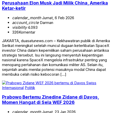
Perusahaan Elon Musk Jadi Milik China, Amerika
Ketar-ketir
calendar_month
Jumat, 6 Feb 2026
account_circle
Darman
visibility
4.093
326
Komentar
JAKARTA, duasatunews.com – Kekhawatiran publik di Amerika
Serikat meningkat setelah muncul dugaan keterlibatan SpaceX
investor China dalam kepemilikan saham perusahaan antariksa
strategis tersebut. Isu ini langsung menyentuh kepentingan
nasional karena SpaceX mengelola infrastruktur penting yang
menopang pertahanan dan komunikasi militer AS. Selain itu,
sejumlah analis menilai potensi masuknya modal China dapat
membuka celah risiko kebocoran […]
Internasional
Politik
Prabowo Bertemu Zinedine Zidane di Davos,
Momen Hangat di Sela WEF 2026
calendar_month
Jumat, 23 Jan 2026