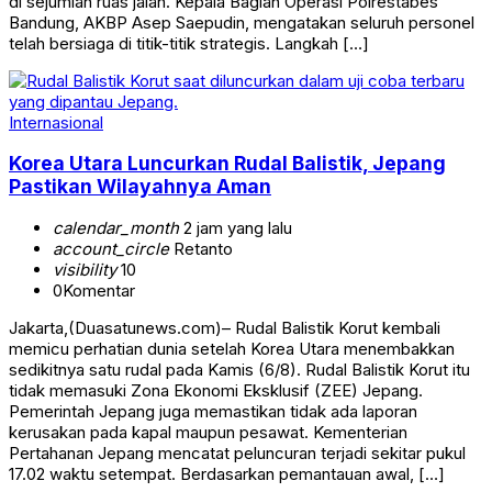
di sejumlah ruas jalan. Kepala Bagian Operasi Polrestabes
Bandung, AKBP Asep Saepudin, mengatakan seluruh personel
telah bersiaga di titik-titik strategis. Langkah […]
Internasional
Korea Utara Luncurkan Rudal Balistik, Jepang
Pastikan Wilayahnya Aman
calendar_month
2 jam yang lalu
account_circle
Retanto
visibility
10
0
Komentar
Jakarta,(Duasatunews.com)– Rudal Balistik Korut kembali
memicu perhatian dunia setelah Korea Utara menembakkan
sedikitnya satu rudal pada Kamis (6/8). Rudal Balistik Korut itu
tidak memasuki Zona Ekonomi Eksklusif (ZEE) Jepang.
Pemerintah Jepang juga memastikan tidak ada laporan
kerusakan pada kapal maupun pesawat. Kementerian
Pertahanan Jepang mencatat peluncuran terjadi sekitar pukul
17.02 waktu setempat. Berdasarkan pemantauan awal, […]