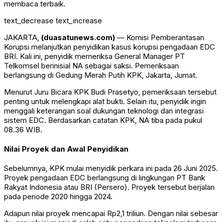
membaca terbaik.
text_decrease
text_increase
JAKARTA,
(duasatunews.com)
—
Komisi Pemberantasan
Korupsi
melanjutkan penyidikan kasus korupsi pengadaan EDC
BRI. Kali ini, penyidik memeriksa General Manager PT
Telkomsel berinisial NA sebagai saksi. Pemeriksaan
berlangsung di Gedung Merah Putih KPK, Jakarta, Jumat.
Menurut Juru Bicara KPK
Budi Prasetyo
, pemeriksaan tersebut
penting untuk melengkapi alat bukti. Selain itu, penyidik ingin
menggali keterangan soal dukungan teknologi dan integrasi
sistem EDC. Berdasarkan catatan KPK, NA tiba pada pukul
08.36 WIB.
Nilai Proyek dan Awal Penyidikan
Sebelumnya, KPK mulai menyidik perkara ini pada 26 Juni 2025.
Proyek pengadaan EDC berlangsung di lingkungan
PT Bank
Rakyat Indonesia
atau BRI (Persero). Proyek tersebut berjalan
pada periode 2020 hingga 2024.
Adapun nilai proyek mencapai Rp2,1 triliun. Dengan nilai sebesar