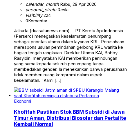
calendar_month
Rabu, 29 Apr 2026
account_circle
Reski
visibility
224
0
Komentar
Jakarta,(duasatunews.com)— PT Kereta Api Indonesia
(Persero) menegaskan keselamatan penumpang
sebagai prioritas utama dalam layanan KRL. Perusahaan
merespons usulan pemindahan gerbong KRL wanita ke
bagian tengah rangkaian. Direktur Utama KAI, Bobby
Rasyidin, menyatakan KAI memberikan perlindungan
yang sama kepada seluruh penumpang tanpa
membedakan gender. Ia menekankan bahwa perusahaan
tidak memberi ruang kompromi dalam aspek
keselamatan. “Kami […]
Ekonomi
Khofifah Pastikan Stok BBM Subsidi di Jawa
Timur Aman, Distribusi Biosolar dan Pertalite
Kembali Normal