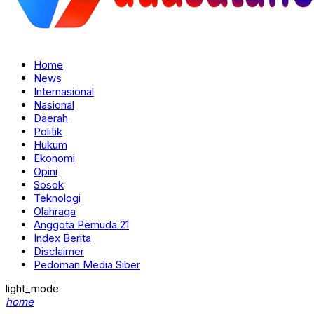
Home
News
Internasional
Nasional
Daerah
Politik
Hukum
Ekonomi
Opini
Sosok
Teknologi
Olahraga
Anggota Pemuda 21
Index Berita
Disclaimer
Pedoman Media Siber
light_mode
home