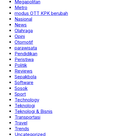
Megapolitan
Metro
modus OTT KPK berubah
Nasional
News
Olahraga
Opini
Otomotif
parawisata
Pendidikan
Peristiwa
Politik
Reviews
Sepakbola
Software
Sosok
Sport
Technology
Teknologi
Teknologi & Bisnis
Transportasi
Travel
Trends
Uncategorized