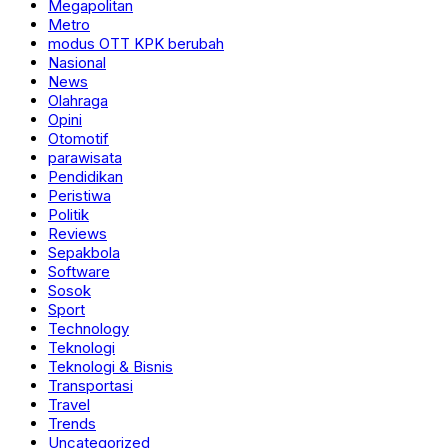
Megapolitan
Metro
modus OTT KPK berubah
Nasional
News
Olahraga
Opini
Otomotif
parawisata
Pendidikan
Peristiwa
Politik
Reviews
Sepakbola
Software
Sosok
Sport
Technology
Teknologi
Teknologi & Bisnis
Transportasi
Travel
Trends
Uncategorized