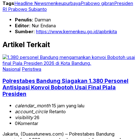
Tags
Headline News
menkeupurbaya
Prabowo gibran
Presiden
RI Prabowo Subianto
Penulis
: Darman
Editor
: Nur Endana
Sumber
:
https://www.kemenkeu.go.id/apbnkita
Artikel Terkait
Nasional
Peristiwa
Polrestabes Bandung Siagakan 1.380 Personel
Antisipasi Konvoi Bobotoh Usai Final Piala
Presiden
calendar_month
15 jam yang lalu
account_circle
Retanto
visibility
26
0
Komentar
Jakarta, (Duasatunews.com) – Polrestabes Bandung