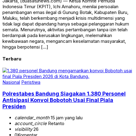
Jakarta, (duasatunews.com) — Ketua Komite Pemuda
Indonesia Timur (KPIT), Ichi Amahoru, menilai persoalan
penambangan emas ilegal di Gunung Botak, Kabupaten Buru,
Maluku, telah berkembang menjadi krisis multidimensi yang
tidak lagi dapat dipandang hanya sebagai pelanggaran hukum
semata. Menurutnya, aktivitas pertambangan tanpa izin telah
berdampak pada kerusakan lingkungan, melemahkan
kewibawaan negara, mengancam keselamatan masyarakat,
hingga berpotensi […]
Terbaru
Nasional
Peristiwa
Polrestabes Bandung Siagakan 1.380 Personel
Antisipasi Konvoi Bobotoh Usai Final Piala
Presiden
calendar_month
15 jam yang lalu
account_circle
Retanto
visibility
26
0
Komentar