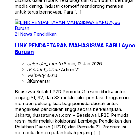
dibahas dalam rubrik Teknologi dan Otomotif di berbagai
media daring. Industri otomotif mendorong manusia
untuk terus berinovasi. Para […]
21 News
Pendidikan
LINK PENDAFTARAN MAHASISWA BARU Ayoo
Buruan
calendar_month
Senin, 12 Jan 2026
account_circle
Admin 21
visibility
3.016
3
Komentar
Beasiswa Kuliah LP2D Pemuda 21 resmi dibuka untuk
jenjang S1, S2, dan S3 melalui jalur prestasi. Program ini
memberi peluang luas bagi pemuda daerah untuk
mengakses pendidikan tinggi secara berkelanjutan.
Jakarta, duasatunews.com – Beasiswa LP2D Pemuda
resmi hadir melalui kolaborasi Lembaga Pendidikan dan
Pelatihan Daerah (LP2D) dan Pemuda 21. Program ini
membuka kesempatan kuliah jenjang […]