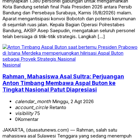
menyiapkan 1.380 personel gabungan untuk mengamankan
Kota Bandung setelah final Piala Presiden 2026 antara Persib
Bandung dan Persebaya Surabaya, Kamis (6/8/2026) malam.
Aparat mengantisipasi konvoi Bobotoh dan potensi kerumunan
di sejumlah ruas jalan. Kepala Bagian Operasi Polrestabes
Bandung, AKBP Asep Saepudin, mengatakan seluruh personel
telah bersiaga di titik-titik strategis. Langkah […]
Nasional
Rahman, Mahasiswa Asal Sultra: Perjuangan
Anton Timbang Membawa Aspal Buton ke
Tingkat Nasional Patut Diapresiasi
calendar_month
Minggu, 2 Agt 2026
account_circle
Retanto
visibility
75
0
Komentar
JAKARTA, (duasatunews.com) — Rahman, salah satu
mahasiswa asal Sulawesi Tenggara yang sedang menempuh