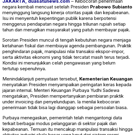
JAKARTA, duasatunews.com
– Kebocoran penerimaan
negara kembali mencuat setelah Presiden
Prabowo Subianto
menyinggung langsung kinerja otoritas pajak dan kepabeanan.
Isu ini menyentuh kepentingan publik karena berpotensi
menggerus pendapatan negara hingga triliunan rupiah setiap
tahun dan merugikan masyarakat yang patuh membayar pajak.
Sorotan Presiden muncul di tengah kebutuhan negara menjaga
ketahanan fiskal dan membiayai agenda pembangunan. Praktik
penghindaran pajak, manipulasi nilai transaksi ekspor-impor,
serta aktivitas ekonomi yang tidak tercatat masih terus terjadi.
Kondisi ini menunjukkan celah pengawasan yang belum
tertutup sepenuhnya.
Menindaklanjuti pernyataan tersebut,
Kementerian Keuangan
menyatakan Presiden menyampaikan peringatan keras kepada
jajaran internal. Menteri Keuangan Purbaya Yudhi Sadewa
mengatakan, Presiden mempertanyakan pembiaran praktik
under invoicing dan penyelundupan. Ia menilai kebocoran
penerimaan tidak bisa lagi dianggap sebagai persoalan biasa.
Purbaya menegaskan, pemerintah telah mengantongi data
terkait berbagai modus pelanggaran di sektor pajak dan
kepabeanan. Temuan itu mencakup manipulasi transaksi hingga
aktivitas industri skala besar yang luput dari sistem resmi.