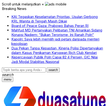
Scroll untuk melanjutkan
×
Breaking News
KAI Tegaskan Keselamatan Prioritas, Usulan Gerbong
KRL Wanita di Tengah Masih Dikaji
Board of Peace Gaza: Prabowo Bahas Peran RI
Mahfud MD Pertanyakan Pelibatan TNI Amankan Sidang
Korupsi Nadiem: “Bukan Terorisme, Ini Ranah Polri”
Kapolri: Saya lebih memilih jadi petani daripada menteri
kepolisian
Dua Pekan Tanpa Kepastian, Kinerja Polisi Dipertanyakan
dalam Kasus Penikaman Karyawan Rich Club Kendari
Kepercayaan Publik Polri Capai 82,4 Persen, GIC Nilai
Jadi Modal Stabilitas Nasional
search
search
menu