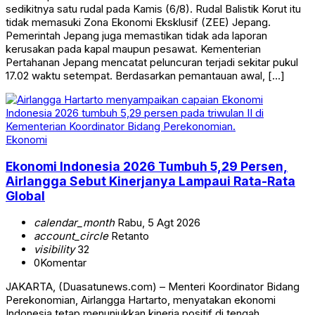
sedikitnya satu rudal pada Kamis (6/8). Rudal Balistik Korut itu
tidak memasuki Zona Ekonomi Eksklusif (ZEE) Jepang.
Pemerintah Jepang juga memastikan tidak ada laporan
kerusakan pada kapal maupun pesawat. Kementerian
Pertahanan Jepang mencatat peluncuran terjadi sekitar pukul
17.02 waktu setempat. Berdasarkan pemantauan awal, […]
Ekonomi
Ekonomi Indonesia 2026 Tumbuh 5,29 Persen,
Airlangga Sebut Kinerjanya Lampaui Rata-Rata
Global
calendar_month
Rabu, 5 Agt 2026
account_circle
Retanto
visibility
32
0
Komentar
JAKARTA, (Duasatunews.com) – Menteri Koordinator Bidang
Perekonomian, Airlangga Hartarto, menyatakan ekonomi
Indonesia tetap menunjukkan kinerja positif di tengah