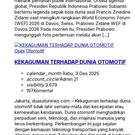
menarik perhatian publik internasional. Di sela agenda
global, Presiden Republik Indonesia Prabowo Subianto
bertemu legenda sepak bola dunia asal Prancis Zinedine
Zidane saat mengikuti rangkaian World Economic Forum
(WEF) 2026 di Davos, Swiss. Prabowo Zidane WEF di
Davos 2026 Pada momen itu, Presiden Prabowo
mengunggah foto pertemuan melalui akun […]
Opini
Otomotif
KEKAGUMAN TERHADAP DUNIA OTOMOTIF
calendar_month
Rabu, 3 Des 2025
account_circle
Admin 21
visibility
3.679
197
Komentar
Jakarta, duasatunews.com – Kekaguman terhadap dunia
otomotif tidak lahir semata-mata dari kecepatan atau
kemewahan kendaraan. Dunia otomotif menghadirkan
perpaduan seni, teknologi, dan imajinasi manusia yang
terus berkembang. Perkembangan ini juga sejalan
dengan kemajuan teknologi transportasi yang banyak