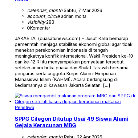
calendar_month
Sabtu, 7 Mar 2026
account_circle
adrian moita
visibility
283
0
Komentar
JAKARTA, (duasatunews.com) – Jusuf Kalla berharap
pemerintah menjaga stabilitas ekonomi global agar tidak
menekan perekonomian Indonesia di tengah
meningkatnya konflik internasional. Wakil Presiden ke-10
dan ke-12 RI itu menyampaikan pernyataan tersebut
setelah acara buka puasa dan Shalat Tarawih bersama
pengurus serta anggota Korps Alumni Himpunan
Mahasiswa Islam (KAHMI). Acara berlangsung di
kediamannya di kawasan Jakarta Selatan, […]
Peristiwa
SPPG Cilegon Ditutup Usai 49 Siswa Alami
Gejala Keracunan MBG
calendar_month
Rabu, 22 Apr 2026