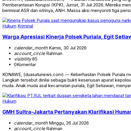
Pemberantasan Korupsi (KPK), Jumat, 31 Juli 2026. Mereka mend
berinisial ASR dan istrinya, ANH. Massa aksi menyoroti tiga pers
Hukum
Kriminal
Warga Apresiasi Kinerja Polsek Puriala, Egit Se
calendar_month
Kamis, 30 Jul 2026
account_circle
Rahman
visibility
85
0
Komentar
KONAWE, (duasatunews.com) — Keberhasilan Polsek Puriala men
Langkah tersebut dinilai sebagai bukti keseriusan aparat kep
muda. Anak muda asal kecamatan puriala, Egit Setiawan, menya
Hukum
GMH Sultra-Jakarta Pertanyakan Klarifikasi Hum
calendar_month
Minggu, 26 Jul 2026
account_circle
Rahman