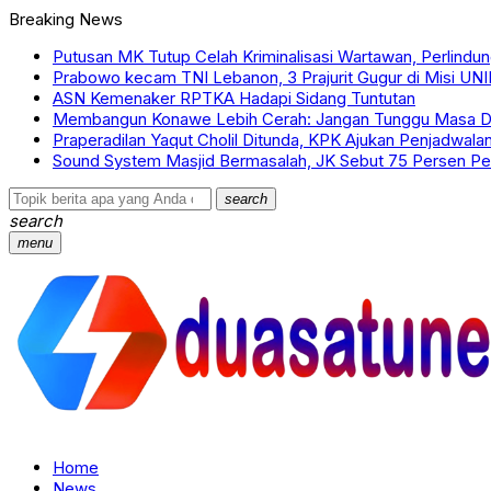
Breaking News
Putusan MK Tutup Celah Kriminalisasi Wartawan, Perlind
Prabowo kecam TNI Lebanon, 3 Prajurit Gugur di Misi UNI
ASN Kemenaker RPTKA Hadapi Sidang Tuntutan
Membangun Konawe Lebih Cerah: Jangan Tunggu Masa De
Praperadilan Yaqut Cholil Ditunda, KPK Ajukan Penjadwala
Sound System Masjid Bermasalah, JK Sebut 75 Persen Per
search
search
menu
Home
News