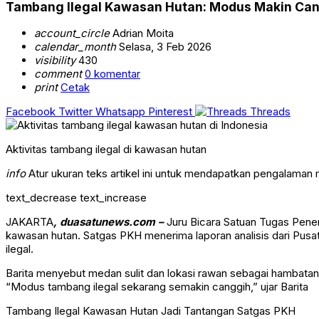
Tambang Ilegal Kawasan Hutan: Modus Makin Ca
account_circle
Adrian Moita
calendar_month
Selasa, 3 Feb 2026
visibility
430
comment
0 komentar
print
Cetak
Facebook
Twitter
Whatsapp
Pinterest
Threads
Aktivitas tambang ilegal di kawasan hutan
info
Atur ukuran teks artikel ini untuk mendapatkan pengalaman
text_decrease
text_increase
JAKARTA
, duasatunews.com –
Juru Bicara
Satuan Tugas Pene
kawasan hutan. Satgas PKH menerima laporan analisis dari
Pusat
ilegal.
Barita menyebut medan sulit dan lokasi rawan sebagai hambatan u
“Modus tambang ilegal sekarang semakin canggih,” ujar Barita
Tambang Ilegal Kawasan Hutan Jadi Tantangan Satgas PKH