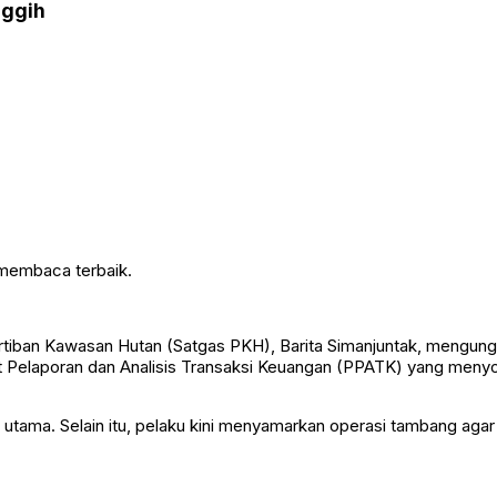
nggih
 membaca terbaik.
rtiban Kawasan Hutan
(Satgas PKH), Barita Simanjuntak, mengungk
 Pelaporan dan Analisis Transaksi Keuangan
(PPATK) yang menyor
tama. Selain itu, pelaku kini menyamarkan operasi tambang agar l