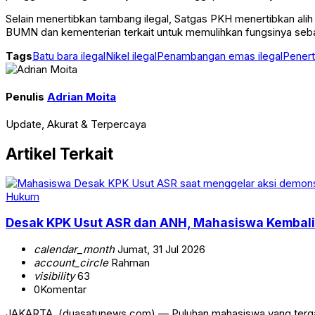
Selain menertibkan tambang ilegal, Satgas PKH menertibkan alih
BUMN dan kementerian terkait untuk memulihkan fungsinya sebag
Tags
Batu bara ilegal
Nikel ilegal
Penambangan emas ilegal
Penert
Penulis
Adrian Moita
Update, Akurat & Terpercaya
Artikel Terkait
Hukum
Desak KPK Usut ASR dan ANH, Mahasiswa Kembali 
calendar_month
Jumat, 31 Jul 2026
account_circle
Rahman
visibility
63
0
Komentar
JAKARTA, (duasatunews.com) — Puluhan mahasiswa yang tergab