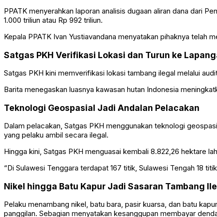
PPATK menyerahkan laporan analisis dugaan aliran dana dari P
1.000 triliun atau Rp 992 triliun.
Kepala PPATK Ivan Yustiavandana menyatakan pihaknya telah mene
Satgas PKH Verifikasi Lokasi dan Turun ke Lapan
Satgas PKH kini memverifikasi lokasi tambang ilegal melalui aud
Barita menegaskan luasnya kawasan hutan Indonesia meningkatkan 
Teknologi Geospasial Jadi Andalan Pelacakan
Dalam pelacakan, Satgas PKH menggunakan teknologi geospasial 
yang pelaku ambil secara ilegal.
Hingga kini, Satgas PKH menguasai kembali 8.822,26 hektare laha
“Di Sulawesi Tenggara terdapat 167 titik, Sulawesi Tengah 18 titik,
Nikel hingga Batu Kapur Jadi Sasaran Tambang Il
Pelaku menambang nikel, batu bara, pasir kuarsa, dan batu kap
panggilan. Sebagian menyatakan kesanggupan membayar denda adm