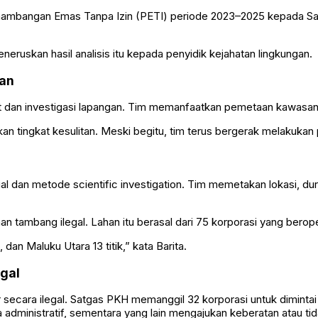
enambangan Emas Tanpa Izin (PETI) periode 2023–2025 kepada Sat
ruskan hasil analisis itu kepada penyidik kejahatan lingkungan.
gan
it dan investigasi lapangan. Tim memanfaatkan pemetaan kawasan hu
tingkat kesulitan. Meski begitu, tim terus bergerak melakukan pe
dan metode scientific investigation. Tim memetakan lokasi, dura
n tambang ilegal. Lahan itu berasal dari 75 korporasi yang berop
 dan Maluku Utara 13 titik,” kata Barita.
egal
ur secara ilegal. Satgas PKH memanggil 32 korporasi untuk dimi
inistratif, sementara yang lain mengajukan keberatan atau tida