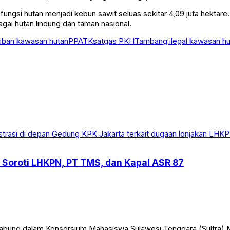
 fungsi hutan menjadi kebun sawit seluas sekitar 4,09 juta hekta
ai hutan lindung dan taman nasional.
iban kawasan hutan
PPATK
satgas PKH
Tambang ilegal kawasan hu
Soroti LHKPN, PT TMS, dan Kapal ASR 87
ung dalam Konsorsium Mahasiswa Sulawesi Tenggara (Sultra) M