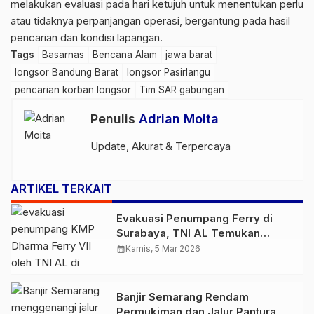
melakukan evaluasi pada hari ketujuh untuk menentukan perlu
atau tidaknya perpanjangan operasi, bergantung pada hasil
pencarian dan kondisi lapangan.
Tags
Basarnas
Bencana Alam
jawa barat
longsor Bandung Barat
longsor Pasirlangu
pencarian korban longsor
Tim SAR gabungan
Penulis
Adrian Moita
Update, Akurat & Terpercaya
ARTIKEL TERKAIT
Evakuasi Penumpang Ferry di
Surabaya, TNI AL Temukan
Korban
calendar_month
Kamis, 5 Mar 2026
Banjir Semarang Rendam
Permukiman dan Jalur Pantura