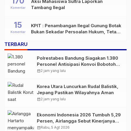
170
Aksi Mahasiswa Sultra Laporkan
Tambang Ilegal
Komentar
15
KPIT : Penambangan Ilegal Gunung Botak
Bukan Sekadar Persoalan Hukum, Tetapi
Komentar
Ancaman Serius terhadap Masa Depan
TERBARU
Pulau Buru
Polrestabes Bandung Siagakan 1.380
Personel Antisipasi Konvoi Bobotoh
Usai Final Piala Presiden
calendar_month
2 jam yang lalu
Korea Utara Luncurkan Rudal Balistik,
Jepang Pastikan Wilayahnya Aman
calendar_month
2 jam yang lalu
Ekonomi Indonesia 2026 Tumbuh 5,29
Persen, Airlangga Sebut Kinerjanya
Lampaui Rata-Rata Global
calendar_month
Rabu, 5 Agt 2026