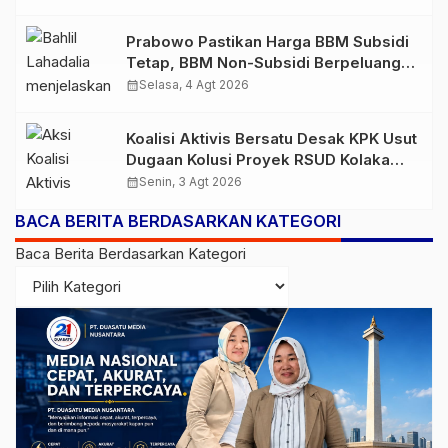
Prabowo Pastikan Harga BBM Subsidi
Tetap, BBM Non-Subsidi Berpeluang
Turun
calendar_month
Selasa, 4 Agt 2026
Koalisi Aktivis Bersatu Desak KPK Usut
Dugaan Kolusi Proyek RSUD Kolaka
Timur, Sejumlah Pejabat dan PT
calendar_month
Senin, 3 Agt 2026
Arafah Alam Sejahtera Diminta
BACA BERITA BERDASARKAN KATEGORI
Diperiksa
Baca Berita Berdasarkan Kategori