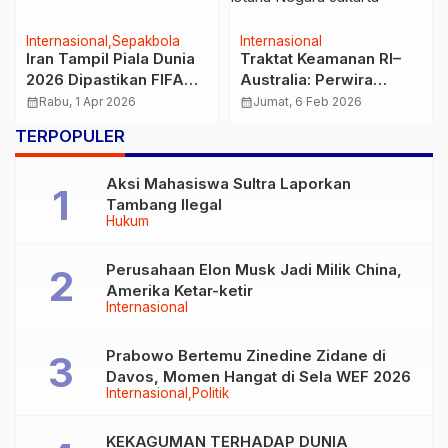
Internasional
Sepakbola
Internasional
Iran Tampil Piala Dunia
Traktat Keamanan RI–
2026 Dipastikan FIFA
Australia: Perwira
Tanpa Perubahan
Indonesia Berpeluang
calendar_month
Rabu, 1 Apr 2026
calendar_month
Jumat, 6 Feb 2026
Dinas di Militer Australia
TERPOPULER
Aksi Mahasiswa Sultra Laporkan
Tambang Ilegal
Hukum
Perusahaan Elon Musk Jadi Milik China,
Amerika Ketar-ketir
Internasional
Prabowo Bertemu Zinedine Zidane di
Davos, Momen Hangat di Sela WEF 2026
Internasional
Politik
KEKAGUMAN TERHADAP DUNIA