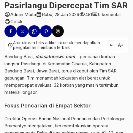
Pasirlangu Dipercepat Tim SAR
account_circle
calendar_month
visibility
comment
Adrian Moita
Rabu, 28 Jan 2026
481
0 komentar
print
Cetak
Atur ukuran teks artikel ini untuk mendapatkan
text_increase
info
text_decrease
pengalaman membaca terbaik.
Bandung Bara
, duasatunews.com
– pencarian korban
longsor Pasirlangu di Kecamatan Cisarua, Kabupaten
Bandung Barat, Jawa Barat, terus dikebut oleh Tim SAR
gabungan. Tim menambah kekuatan alat berat untuk
mempercepat evakuasi 32 korban yang masih tertimbun
material longsor.
Fokus Pencarian di Empat Sektor
Direktur Operasi
Badan Nasional Pencarian dan Pertolongan
Bramantyo mengatakan, tim memfokuskan operasi
pencarian pada Rabu di tiga sektor utama, yaitu A1, A2, dan