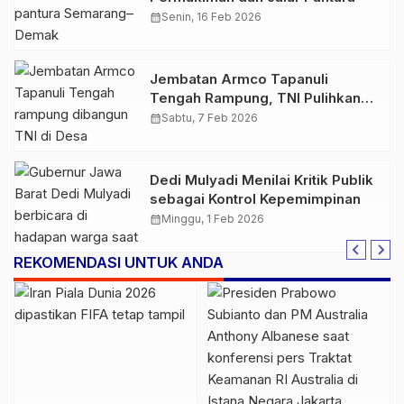
calendar_month
Senin, 16 Feb 2026
Jembatan Armco Tapanuli
Tengah Rampung, TNI Pulihkan
Akses Warga Pascabencana
calendar_month
Sabtu, 7 Feb 2026
Dedi Mulyadi Menilai Kritik Publik
sebagai Kontrol Kepemimpinan
calendar_month
Minggu, 1 Feb 2026
REKOMENDASI UNTUK ANDA