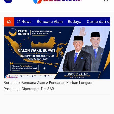
home
21 News
Bencana Alam
Budaya
Carita dari d
Beranda
»
Bencana Alam
»
Pencarian Korban Longsor
Pasirlangu Dipercepat Tim SAR