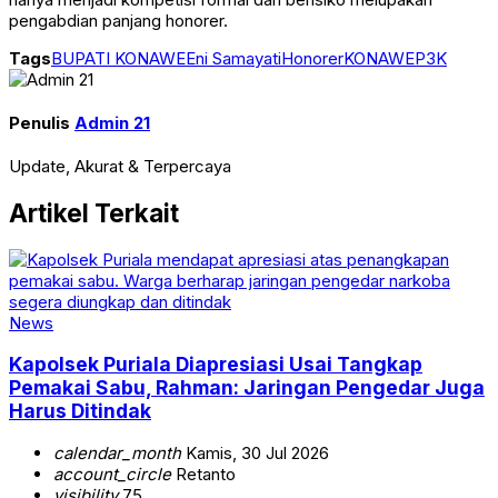
pengabdian panjang honorer.
Tags
BUPATI KONAWE
Eni Samayati
Honorer
KONAWE
P3K
Penulis
Admin 21
Update, Akurat & Terpercaya
Artikel Terkait
News
Kapolsek Puriala Diapresiasi Usai Tangkap
Pemakai Sabu, Rahman: Jaringan Pengedar Juga
Harus Ditindak
calendar_month
Kamis, 30 Jul 2026
account_circle
Retanto
visibility
75