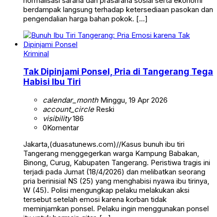
normalisasi sarana dan prasarana sosial serta ekonomi
berdampak langsung terhadap ketersediaan pasokan dan
pengendalian harga bahan pokok. […]
Kriminal
Tak Dipinjami Ponsel, Pria di Tangerang Tega
Habisi Ibu Tiri
calendar_month
Minggu, 19 Apr 2026
account_circle
Reski
visibility
186
0
Komentar
Jakarta,(duasatunews.com)//Kasus bunuh ibu tiri
Tangerang menggegerkan warga Kampung Babakan,
Binong, Curug, Kabupaten Tangerang. Peristiwa tragis ini
terjadi pada Jumat (18/4/2026) dan melibatkan seorang
pria berinisial NS (25) yang menghabisi nyawa ibu tirinya,
W (45). Polisi mengungkap pelaku melakukan aksi
tersebut setelah emosi karena korban tidak
meminjamkan ponsel. Pelaku ingin menggunakan ponsel