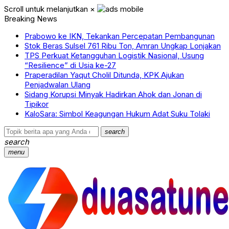
Scroll untuk melanjutkan
×
Breaking News
Prabowo ke IKN, Tekankan Percepatan Pembangunan
Stok Beras Sulsel 761 Ribu Ton, Amran Ungkap Lonjakan
TPS Perkuat Ketangguhan Logistik Nasional, Usung
“Resilience” di Usia ke-27
Praperadilan Yaqut Cholil Ditunda, KPK Ajukan
Penjadwalan Ulang
Sidang Korupsi Minyak Hadirkan Ahok dan Jonan di
Tipikor
KaloSara: Simbol Keagungan Hukum Adat Suku Tolaki
search
search
menu