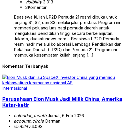
visibility
3.013
3
Komentar
Beasiswa Kuliah LP2D Pemuda 21 resmi dibuka untuk
jenjang S1, S2, dan S3 melalui jalur prestasi. Program ini
memberi peluang luas bagi pemuda daerah untuk
mengakses pendidikan tinggi secara berkelanjutan.
Jakarta, duasatunews.com – Beasiswa LP2D Pemuda
resmi hadir melalui kolaborasi Lembaga Pendidikan dan
Pelatihan Daerah (LP2D) dan Pemuda 21. Program ini
membuka kesempatan kuliah jenjang […]
Komentar Terbanyak
Internasional
Perusahaan Elon Musk Jadi Milik China, Amerika
Ketar-ketir
calendar_month
Jumat, 6 Feb 2026
account_circle
Darman
visibility
4.093