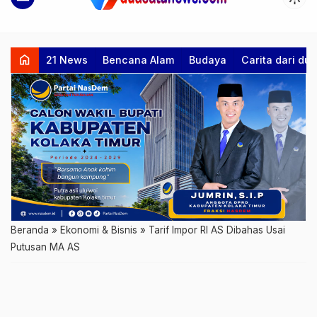
home
21 News
Bencana Alam
Budaya
Carita dari d
Beranda
»
Ekonomi & Bisnis
»
Tarif Impor RI AS Dibahas Usai
Putusan MA AS