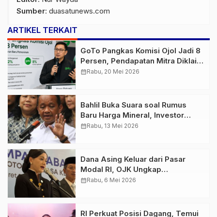
Sumber
:
duasatunews.com
ARTIKEL TERKAIT
GoTo Pangkas Komisi Ojol Jadi 8
Persen, Pendapatan Mitra Diklaim
Tetap Stabil
calendar_month
Rabu, 20 Mei 2026
Bahlil Buka Suara soal Rumus
Baru Harga Mineral, Investor
China Mulai Pertanyakan Regulasi
calendar_month
Rabu, 13 Mei 2026
Dana Asing Keluar dari Pasar
Modal RI, OJK Ungkap
Penyebabnya
calendar_month
Rabu, 6 Mei 2026
RI Perkuat Posisi Dagang, Temui