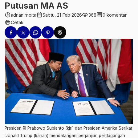
Putusan MA AS
account_circle
calendar_month
visibility
comment
adrian moita
Sabtu, 21 Feb 2026
368
0 komentar
print
Cetak
Presiden RI Prabowo Subianto (kiri) dan Presiden Amerika Serikat
Donald Trump (kanan) mendatangani perjanjian perdagangan