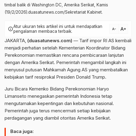
timbal balik di Washington DC, Amerika Serikat, Kamis
(19/2/2026).duasatunews.com/Sekretariat Kabinet.
Atur ukuran teks artikel ini untuk mendapatkan
text_increase
info
text_decrease
pengalaman membaca terbaik.
JAKARTA,
(duasatunews.com)
— Tarif impor RI AS kembali
menjadi perhatian setelah Kementerian Koordinator Bidang
Perekonomian memastikan rencana pembicaraan lanjutan
dengan Amerika Serikat. Pemerintah mengambil langkah ini
menyusul putusan Mahkamah Agung AS yang membatalkan
kebijakan tarif resiprokal Presiden Donald Trump.
Juru Bicara Kemenko Bidang Perekonomian Haryo
Limanseto menegaskan pemerintah Indonesia tetap
mengutamakan kepentingan dan kebutuhan nasional.
Pemerintah juga terus mencermati setiap kebijakan
perdagangan yang diambil otoritas Amerika Serikat.
Baca juga: