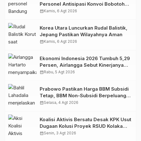
Personel Antisipasi Konvoi Bobotoh
Usai Final Piala Presiden
calendar_month
Kamis, 6 Agt 2026
Korea Utara Luncurkan Rudal Balistik,
Jepang Pastikan Wilayahnya Aman
calendar_month
Kamis, 6 Agt 2026
Ekonomi Indonesia 2026 Tumbuh 5,29
Persen, Airlangga Sebut Kinerjanya
Lampaui Rata-Rata Global
calendar_month
Rabu, 5 Agt 2026
Prabowo Pastikan Harga BBM Subsidi
Tetap, BBM Non-Subsidi Berpeluang
Turun
calendar_month
Selasa, 4 Agt 2026
Koalisi Aktivis Bersatu Desak KPK Usut
Dugaan Kolusi Proyek RSUD Kolaka
Timur, Sejumlah Pejabat dan PT
calendar_month
Senin, 3 Agt 2026
Arafah Alam Sejahtera Diminta