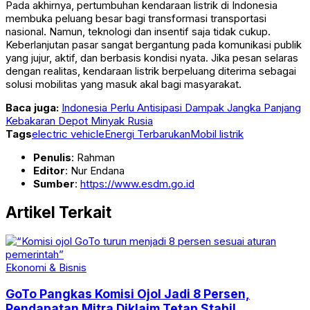
Pada akhirnya, pertumbuhan kendaraan listrik di Indonesia
membuka peluang besar bagi transformasi transportasi
nasional. Namun, teknologi dan insentif saja tidak cukup.
Keberlanjutan pasar sangat bergantung pada komunikasi publik
yang jujur, aktif, dan berbasis kondisi nyata. Jika pesan selaras
dengan realitas, kendaraan listrik berpeluang diterima sebagai
solusi mobilitas yang masuk akal bagi masyarakat.
Baca juga:
Indonesia Perlu Antisipasi Dampak Jangka Panjang
Kebakaran Depot Minyak Rusia
Tags
electric vehicle
Energi Terbarukan
Mobil listrik
Penulis
: Rahman
Editor
: Nur Endana
Sumber
:
https://www.esdm.go.id
Artikel Terkait
Ekonomi & Bisnis
GoTo Pangkas Komisi Ojol Jadi 8 Persen,
Pendapatan Mitra Diklaim Tetap Stabil