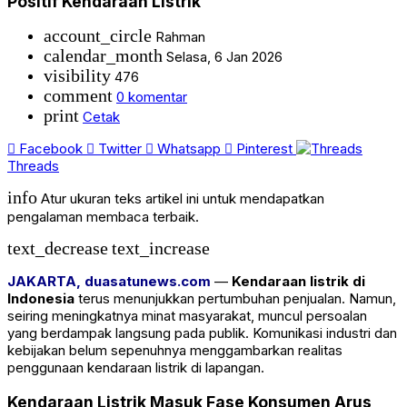
Positif Kendaraan Listrik
account_circle
Rahman
calendar_month
Selasa, 6 Jan 2026
visibility
476
comment
0 komentar
print
Cetak
Facebook
Twitter
Whatsapp
Pinterest
Threads
info
Atur ukuran teks artikel ini untuk mendapatkan
pengalaman membaca terbaik.
text_decrease
text_increase
JAKARTA, duasatunews.com
—
Kendaraan listrik di
Indonesia
terus menunjukkan pertumbuhan penjualan. Namun,
seiring meningkatnya minat masyarakat, muncul persoalan
yang berdampak langsung pada publik. Komunikasi industri dan
kebijakan belum sepenuhnya menggambarkan realitas
penggunaan kendaraan listrik di lapangan.
Kendaraan Listrik Masuk Fase Konsumen Arus