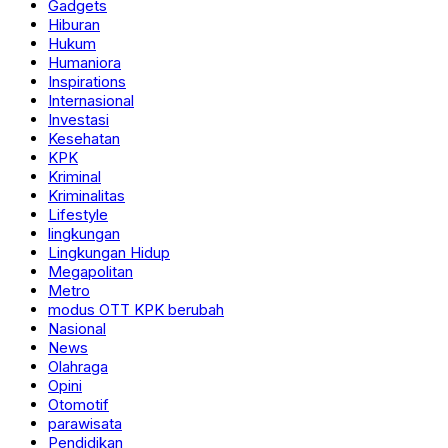
Gadgets
Hiburan
Hukum
Humaniora
Inspirations
Internasional
Investasi
Kesehatan
KPK
Kriminal
Kriminalitas
Lifestyle
lingkungan
Lingkungan Hidup
Megapolitan
Metro
modus OTT KPK berubah
Nasional
News
Olahraga
Opini
Otomotif
parawisata
Pendidikan