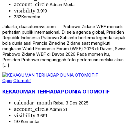
account_circle
Adrian Moita
visibility
3.919
232
Komentar
Jakarta, duasatunews.com — Prabowo Zidane WEF menarik
perhatian publik internasional. Di sela agenda global, Presiden
Republik Indonesia Prabowo Subianto bertemu legenda sepak
bola dunia asal Prancis Zinedine Zidane saat mengikuti
rangkaian World Economic Forum (WEF) 2026 di Davos, Swiss.
Prabowo Zidane WEF di Davos 2026 Pada momen itu,
Presiden Prabowo mengunggah foto pertemuan melalui akun
[…]
Opini
Otomotif
KEKAGUMAN TERHADAP DUNIA OTOMOTIF
calendar_month
Rabu, 3 Des 2025
account_circle
Admin 21
visibility
3.691
197
Komentar