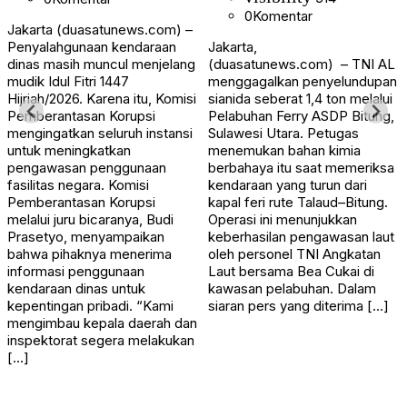
0
Komentar
Jakarta (duasatunews.com) –
Penyalahgunaan kendaraan
Jakarta,
dinas masih muncul menjelang
(duasatunews.com) – TNI AL
mudik Idul Fitri 1447
menggagalkan penyelundupan
Hijriah/2026. Karena itu, Komisi
sianida seberat 1,4 ton melalui
Pemberantasan Korupsi
Pelabuhan Ferry ASDP Bitung,
mengingatkan seluruh instansi
Sulawesi Utara. Petugas
untuk meningkatkan
menemukan bahan kimia
pengawasan penggunaan
berbahaya itu saat memeriksa
fasilitas negara. Komisi
kendaraan yang turun dari
Pemberantasan Korupsi
kapal feri rute Talaud–Bitung.
melalui juru bicaranya, Budi
Operasi ini menunjukkan
Prasetyo, menyampaikan
keberhasilan pengawasan laut
bahwa pihaknya menerima
oleh personel TNI Angkatan
informasi penggunaan
Laut bersama Bea Cukai di
kendaraan dinas untuk
kawasan pelabuhan. Dalam
kepentingan pribadi. “Kami
siaran pers yang diterima […]
mengimbau kepala daerah dan
inspektorat segera melakukan
[…]