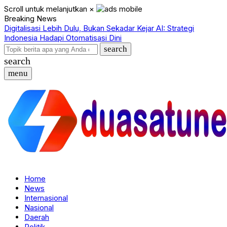
Scroll untuk melanjutkan
×
Breaking News
Digitalisasi Lebih Dulu, Bukan Sekadar Kejar AI: Strategi
M
Indonesia Hadapi Otomatisasi Dini
K
search
search
menu
Home
News
Internasional
Nasional
Daerah
Politik