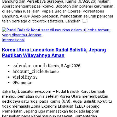
Bandung dan Persebaya Surabaya, Kamis (6/8/2026) malam.
Aparat mengantisipasi konvoi Bobotoh dan potensi kerumunan
di sejumlah ruas jalan. Kepala Bagian Operasi Polrestabes
Bandung, AKBP Asep Saepudin, mengatakan seluruh personel
telah bersiaga di titik-titik strategis. Langkah […]
Internasional
Korea Utara Luncurkan Rudal Balistik, Jepang
Pastikan Wilayahnya Aman
calendar_month
Kamis, 6 Agt 2026
account_circle
Retanto
visibility
33
0
Komentar
Jakarta,(Duasatunews.com)– Rudal Balistik Korut kembali
memicu perhatian dunia setelah Korea Utara menembakkan
sedikitnya satu rudal pada Kamis (6/8). Rudal Balistik Korut itu
tidak memasuki Zona Ekonomi Eksklusif (ZEE) Jepang.
Pemerintah Jepang juga memastikan tidak ada laporan
kerusakan pada kapal maupun pesawat. Kementerian