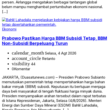
persen. Airlangga mengatakan berbagai tantangan global
belum mampu menghambat pertumbuhan ekonomi nasional.
[…]
Ekonomi
Prabowo Pastikan Harga BBM Subsidi Tetap, BBM
Non-Subsidi Berpeluang Turun
calendar_month
Selasa, 4 Agt 2026
account_circle
Retanto
visibility
44
0
Komentar
JAKARTA, (Duasatunews.com) – Presiden Prabowo Subianto
memutuskan pemerintah tetap mempertahankan harga bahan
bakar minyak (BBM) subsidi. Keputusan itu bertujuan menjaga
daya beli masyarakat di tengah fluktuasi harga minyak dunia.
Presiden menyampaikan arahan tersebut dalam rapat terbatas
di Istana Kepresidenan, Jakarta, Selasa (4/8/2026). Menteri
Energi dan Sumber Daya Mineral (ESDM) Bahlil Lahadalia,
Kepala Bappisus Aris Marsudiyanto, […]