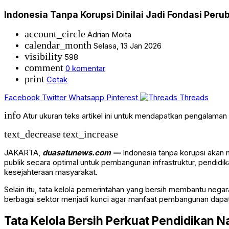
Indonesia Tanpa Korupsi Dinilai Jadi Fondasi Per
account_circle
Adrian Moita
calendar_month
Selasa, 13 Jan 2026
visibility
598
comment
0 komentar
print
Cetak
Facebook
Twitter
Whatsapp
Pinterest
Threads
info
Atur ukuran teks artikel ini untuk mendapatkan pengalama
text_decrease
text_increase
JAKARTA,
duasatunews.com —
Indonesia tanpa korupsi akan
publik secara optimal untuk pembangunan infrastruktur, pendidi
kesejahteraan masyarakat.
Selain itu, tata kelola pemerintahan yang bersih membantu neg
berbagai sektor menjadi kunci agar manfaat pembangunan dapat
Tata Kelola Bersih Perkuat Pendidikan N