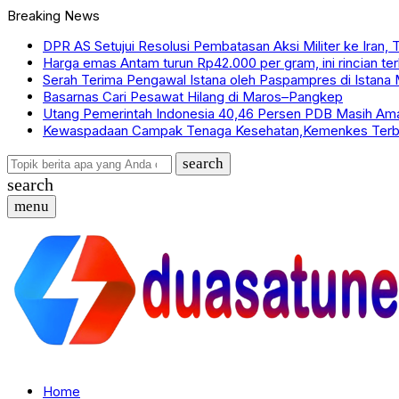
Breaking News
DPR AS Setujui Resolusi Pembatasan Aksi Militer ke Iran,
Harga emas Antam turun Rp42.000 per gram, ini rincian te
Serah Terima Pengawal Istana oleh Paspampres di Istana
Basarnas Cari Pesawat Hilang di Maros–Pangkep
Utang Pemerintah Indonesia 40,46 Persen PDB Masih Am
Kewaspadaan Campak Tenaga Kesehatan,Kemenkes Terbi
search
search
menu
Home