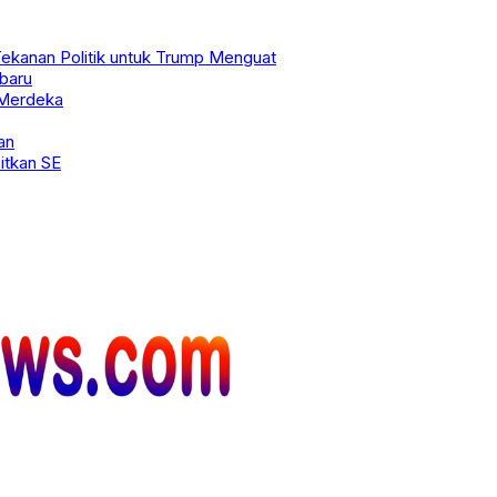
 Tekanan Politik untuk Trump Menguat
rbaru
 Merdeka
an
tkan SE