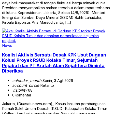
daya beli masyarakat di tengah fluktuasi harga minyak dunia.
Presiden menyampaikan arahan tersebut dalam rapat terbatas
di Istana Kepresidenan, Jakarta, Selasa (4/8/2026). Menteri
Energi dan Sumber Daya Mineral (ESDM) Bahlil Lahadalia,
Kepala Bappisus Aris Marsudiyanto, […]
News
Koalisi Aktivis Bersatu Desak KPK Usut Dugaan
Kolusi Proyek RSUD Kolaka Timur, Sejumlah
Pejabat dan PT Arafah Alam Sejahtera Diminta
Diperiksa
calendar_month
Senin, 3 Agt 2026
account_circle
Retanto
visibility
68
0
Komentar
Jakarta, (Duasatunews.com)_ Kasus lanjutan pembangunan
Rumah Sakit Umum Daerah (RSUD) Kabupaten Kolaka Timur
(Koltim) kembali menjadi sorotan. Sejumlah masa yang