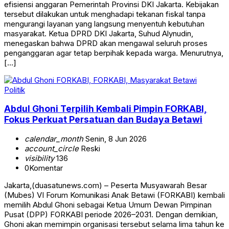
efisiensi anggaran Pemerintah Provinsi DKI Jakarta. Kebijakan
tersebut dilakukan untuk menghadapi tekanan fiskal tanpa
mengurangi layanan yang langsung menyentuh kebutuhan
masyarakat. Ketua DPRD DKI Jakarta, Suhud Alynudin,
menegaskan bahwa DPRD akan mengawal seluruh proses
penganggaran agar tetap berpihak kepada warga. Menurutnya,
[…]
Politik
Abdul Ghoni Terpilih Kembali Pimpin FORKABI,
Fokus Perkuat Persatuan dan Budaya Betawi
calendar_month
Senin, 8 Jun 2026
account_circle
Reski
visibility
136
0
Komentar
Jakarta,(duasatunews.com) – Peserta Musyawarah Besar
(Mubes) VI Forum Komunikasi Anak Betawi (FORKABI) kembali
memilih Abdul Ghoni sebagai Ketua Umum Dewan Pimpinan
Pusat (DPP) FORKABI periode 2026–2031. Dengan demikian,
Ghoni akan memimpin organisasi tersebut selama lima tahun ke