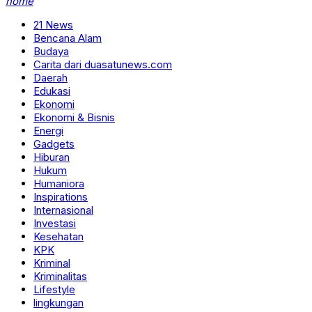
home
21 News
Bencana Alam
Budaya
Carita dari duasatunews.com
Daerah
Edukasi
Ekonomi
Ekonomi & Bisnis
Energi
Gadgets
Hiburan
Hukum
Humaniora
Inspirations
Internasional
Investasi
Kesehatan
KPK
Kriminal
Kriminalitas
Lifestyle
lingkungan