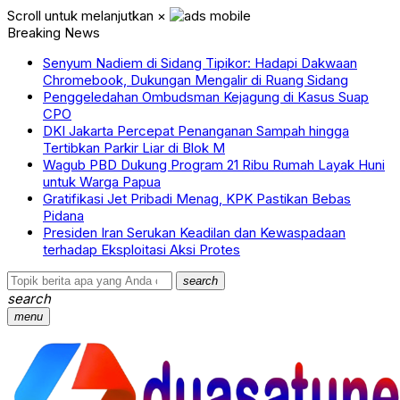
Scroll untuk melanjutkan
×
Breaking News
Senyum Nadiem di Sidang Tipikor: Hadapi Dakwaan
Chromebook, Dukungan Mengalir di Ruang Sidang
Penggeledahan Ombudsman Kejagung di Kasus Suap
CPO
DKI Jakarta Percepat Penanganan Sampah hingga
Tertibkan Parkir Liar di Blok M
Wagub PBD Dukung Program 21 Ribu Rumah Layak Huni
untuk Warga Papua
Gratifikasi Jet Pribadi Menag, KPK Pastikan Bebas
Pidana
Presiden Iran Serukan Keadilan dan Kewaspadaan
terhadap Eksploitasi Aksi Protes
search
search
menu