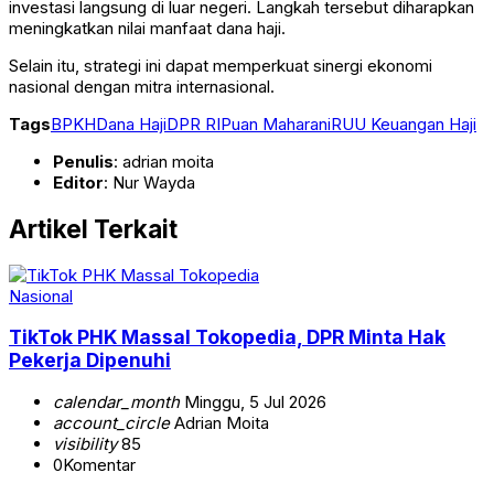
investasi langsung di luar negeri. Langkah tersebut diharapkan
meningkatkan nilai manfaat dana haji.
Selain itu, strategi ini dapat memperkuat sinergi ekonomi
nasional dengan mitra internasional.
Tags
BPKH
Dana Haji
DPR RI
Puan Maharani
RUU Keuangan Haji
Penulis
: adrian moita
Editor
: Nur Wayda
Artikel Terkait
Nasional
TikTok PHK Massal Tokopedia, DPR Minta Hak
Pekerja Dipenuhi
calendar_month
Minggu, 5 Jul 2026
account_circle
Adrian Moita
visibility
85
0
Komentar