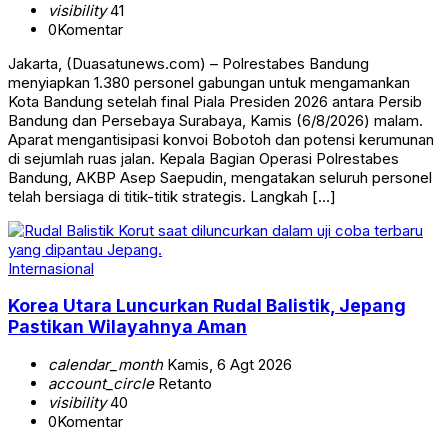
visibility
41
0
Komentar
Jakarta, (Duasatunews.com) – Polrestabes Bandung
menyiapkan 1.380 personel gabungan untuk mengamankan
Kota Bandung setelah final Piala Presiden 2026 antara Persib
Bandung dan Persebaya Surabaya, Kamis (6/8/2026) malam.
Aparat mengantisipasi konvoi Bobotoh dan potensi kerumunan
di sejumlah ruas jalan. Kepala Bagian Operasi Polrestabes
Bandung, AKBP Asep Saepudin, mengatakan seluruh personel
telah bersiaga di titik-titik strategis. Langkah […]
Internasional
Korea Utara Luncurkan Rudal Balistik, Jepang
Pastikan Wilayahnya Aman
calendar_month
Kamis, 6 Agt 2026
account_circle
Retanto
visibility
40
0
Komentar