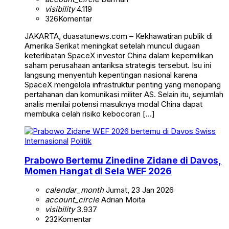
visibility
4.119
326
Komentar
JAKARTA, duasatunews.com – Kekhawatiran publik di
Amerika Serikat meningkat setelah muncul dugaan
keterlibatan SpaceX investor China dalam kepemilikan
saham perusahaan antariksa strategis tersebut. Isu ini
langsung menyentuh kepentingan nasional karena
SpaceX mengelola infrastruktur penting yang menopang
pertahanan dan komunikasi militer AS. Selain itu, sejumlah
analis menilai potensi masuknya modal China dapat
membuka celah risiko kebocoran […]
Internasional
Politik
Prabowo Bertemu Zinedine Zidane di Davos,
Momen Hangat di Sela WEF 2026
calendar_month
Jumat, 23 Jan 2026
account_circle
Adrian Moita
visibility
3.937
232
Komentar