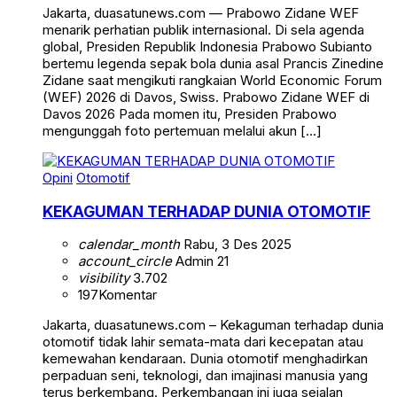
Jakarta, duasatunews.com — Prabowo Zidane WEF
menarik perhatian publik internasional. Di sela agenda
global, Presiden Republik Indonesia Prabowo Subianto
bertemu legenda sepak bola dunia asal Prancis Zinedine
Zidane saat mengikuti rangkaian World Economic Forum
(WEF) 2026 di Davos, Swiss. Prabowo Zidane WEF di
Davos 2026 Pada momen itu, Presiden Prabowo
mengunggah foto pertemuan melalui akun […]
Opini
Otomotif
KEKAGUMAN TERHADAP DUNIA OTOMOTIF
calendar_month
Rabu, 3 Des 2025
account_circle
Admin 21
visibility
3.702
197
Komentar
Jakarta, duasatunews.com – Kekaguman terhadap dunia
otomotif tidak lahir semata-mata dari kecepatan atau
kemewahan kendaraan. Dunia otomotif menghadirkan
perpaduan seni, teknologi, dan imajinasi manusia yang
terus berkembang. Perkembangan ini juga sejalan