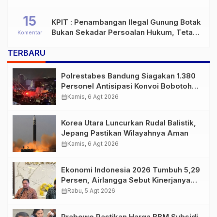
15
KPIT : Penambangan Ilegal Gunung Botak
Bukan Sekadar Persoalan Hukum, Tetapi
Komentar
Ancaman Serius terhadap Masa Depan
TERBARU
Pulau Buru
Polrestabes Bandung Siagakan 1.380
Personel Antisipasi Konvoi Bobotoh
Usai Final Piala Presiden
calendar_month
Kamis, 6 Agt 2026
Korea Utara Luncurkan Rudal Balistik,
Jepang Pastikan Wilayahnya Aman
calendar_month
Kamis, 6 Agt 2026
Ekonomi Indonesia 2026 Tumbuh 5,29
Persen, Airlangga Sebut Kinerjanya
Lampaui Rata-Rata Global
calendar_month
Rabu, 5 Agt 2026
Prabowo Pastikan Harga BBM Subsidi