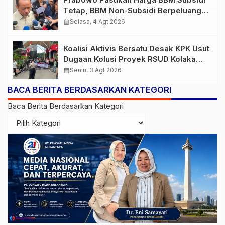
Tetap, BBM Non-Subsidi Berpeluang
Turun
calendar_month
Selasa, 4 Agt 2026
Koalisi Aktivis Bersatu Desak KPK Usut
Dugaan Kolusi Proyek RSUD Kolaka
Timur, Sejumlah Pejabat dan PT
calendar_month
Senin, 3 Agt 2026
Arafah Alam Sejahtera Diminta
BACA BERITA BERDASARKAN KATEGORI
Diperiksa
Baca Berita Berdasarkan Kategori