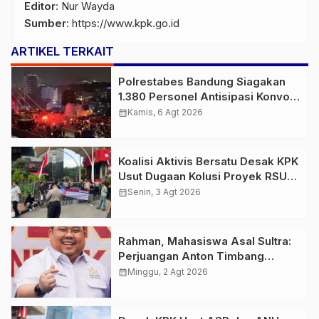
Editor
: Nur Wayda
Sumber
:
https://www.kpk.go.id
ARTIKEL TERKAIT
Polrestabes Bandung Siagakan
1.380 Personel Antisipasi Konvoi
Bobotoh Usai Final Piala Presiden
calendar_month
Kamis, 6 Agt 2026
Koalisi Aktivis Bersatu Desak KPK
Usut Dugaan Kolusi Proyek RSUD
Kolaka Timur, Sejumlah Pejabat
calendar_month
Senin, 3 Agt 2026
dan PT Arafah Alam Sejahtera
Diminta Diperiksa
Rahman, Mahasiswa Asal Sultra:
Perjuangan Anton Timbang
Membawa Aspal Buton ke
calendar_month
Minggu, 2 Agt 2026
Tingkat Nasional Patut
Diapresiasi