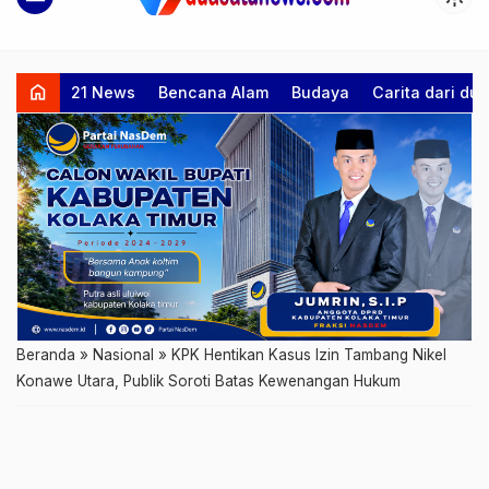
home
21 News
Bencana Alam
Budaya
Carita dari d
Beranda
»
Nasional
»
KPK Hentikan Kasus Izin Tambang Nikel
Konawe Utara, Publik Soroti Batas Kewenangan Hukum