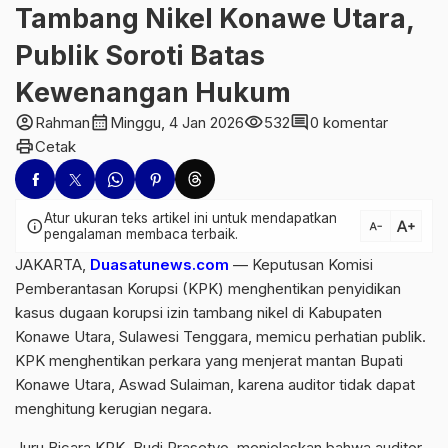
Tambang Nikel Konawe Utara,
Publik Soroti Batas
Kewenangan Hukum
account_circle
calendar_month
visibility
comment
Rahman
Minggu, 4 Jan 2026
532
0 komentar
print
Cetak
Atur ukuran teks artikel ini untuk mendapatkan
text_increase
info
text_decrease
pengalaman membaca terbaik.
JAKARTA,
Duasatunews.com
— Keputusan Komisi
Pemberantasan Korupsi (KPK) menghentikan penyidikan
kasus dugaan korupsi izin tambang nikel di Kabupaten
Konawe Utara, Sulawesi Tenggara, memicu perhatian publik.
KPK menghentikan perkara yang menjerat mantan Bupati
Konawe Utara, Aswad Sulaiman, karena auditor tidak dapat
menghitung kerugian negara.
Juru Bicara KPK, Budi Prasetyo, menjelaskan bahwa auditor