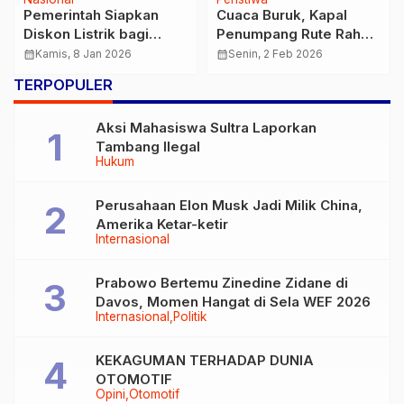
Pemerintah Siapkan
Cuaca Buruk, Kapal
Diskon Listrik bagi
Penumpang Rute Raha–
Warga Terdampak
Maligano Tenggelam di
calendar_month
Kamis, 8 Jan 2026
calendar_month
Senin, 2 Feb 2026
Banjir Aceh, Sumut dan
Perairan Muna
TERPOPULER
Sumbar
Aksi Mahasiswa Sultra Laporkan
Tambang Ilegal
Hukum
Perusahaan Elon Musk Jadi Milik China,
Amerika Ketar-ketir
Internasional
Prabowo Bertemu Zinedine Zidane di
Davos, Momen Hangat di Sela WEF 2026
Internasional
Politik
KEKAGUMAN TERHADAP DUNIA
OTOMOTIF
Opini
Otomotif