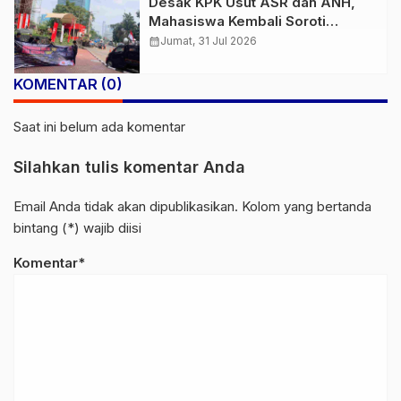
Desak KPK Usut ASR dan ANH,
Mahasiswa Kembali Soroti
LHKPN, PT TMS, dan Kapal ASR
calendar_month
Jumat, 31 Jul 2026
87
KOMENTAR (0)
Saat ini belum ada komentar
Silahkan tulis komentar Anda
Email Anda tidak akan dipublikasikan. Kolom yang bertanda
bintang (*) wajib diisi
Komentar*