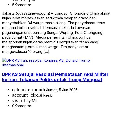
5
Komentar
Jakarta,(duasatunews.com) – Longsor Chongqing China akibat
hujan lebat menewaskan sedikitnya delapan orang dan
menyebabkan 34 warga masih hilang. Tim penyelamat terus
mencari korban setelah bencana melanda kawasan
pegunungan di sepanjang Sungai Wujiang, Kota Chongqing,
pada Jumat (17/7). Media pemerintah China, Xinhua,
melaporkan hujan deras memicu pergerakan tanah yang
menghantam permukiman warga. Tim penyelamat
mengevakuasi 10 orang […]
Internasional
DPR AS Setujui Resolusi Pembatasan Aksi Militer
ke Iran, Tekanan Politik untuk Trump Menguat
calendar_month
Jumat, 5 Jun 2026
account_circle
Reski
visibility
131
0
Komentar