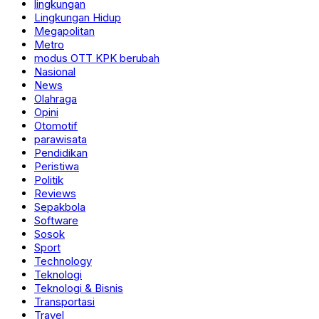
lingkungan
Lingkungan Hidup
Megapolitan
Metro
modus OTT KPK berubah
Nasional
News
Olahraga
Opini
Otomotif
parawisata
Pendidikan
Peristiwa
Politik
Reviews
Sepakbola
Software
Sosok
Sport
Technology
Teknologi
Teknologi & Bisnis
Transportasi
Travel