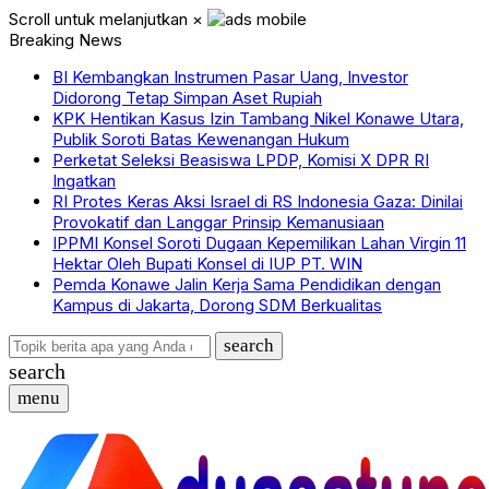
Scroll untuk melanjutkan
×
Breaking News
BI Kembangkan Instrumen Pasar Uang, Investor
Didorong Tetap Simpan Aset Rupiah
KPK Hentikan Kasus Izin Tambang Nikel Konawe Utara,
Publik Soroti Batas Kewenangan Hukum
Perketat Seleksi Beasiswa LPDP, Komisi X DPR RI
Ingatkan
RI Protes Keras Aksi Israel di RS Indonesia Gaza: Dinilai
Provokatif dan Langgar Prinsip Kemanusiaan
IPPMI Konsel Soroti Dugaan Kepemilikan Lahan Virgin 11
Hektar Oleh Bupati Konsel di IUP PT. WIN
Pemda Konawe Jalin Kerja Sama Pendidikan dengan
Kampus di Jakarta, Dorong SDM Berkualitas
search
search
menu