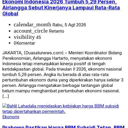
Ekonomi Indonesia 2026 Tumbuh 5,29 Persen,
Airlangga Sebut Kinerjanya Lampaui Rata-Rata
Global
calendar_month
Rabu, 5 Agt 2026
account_circle
Retanto
visibility
45
0
Komentar
JAKARTA, (Duasatunews.com) – Menteri Koordinator Bidang
Perekonomian, Airlangga Hartarto, menyatakan ekonomi
Indonesia tetap menunjukkan kinerja positif di tengah
ketidakpastian global. Pada triwulan II 2026, ekonomi nasional
tumbuh 5,29 persen. Angka itu berada di atas rata-rata
pertumbuhan ekonomi dunia yang diperkirakan hanya sekitar 3
persen. Airlangga mengatakan berbagai tantangan global
belum mampu menghambat pertumbuhan ekonomi nasional.
[…]
Ekonomi
Prabowo Pastikan Harga BBM Subsidi Tetap, BBM