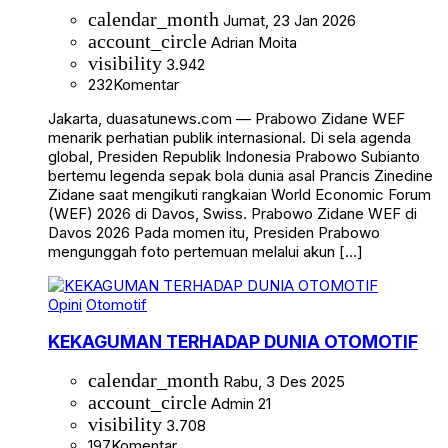
calendar_month
Jumat, 23 Jan 2026
account_circle
Adrian Moita
visibility
3.942
232
Komentar
Jakarta, duasatunews.com — Prabowo Zidane WEF
menarik perhatian publik internasional. Di sela agenda
global, Presiden Republik Indonesia Prabowo Subianto
bertemu legenda sepak bola dunia asal Prancis Zinedine
Zidane saat mengikuti rangkaian World Economic Forum
(WEF) 2026 di Davos, Swiss. Prabowo Zidane WEF di
Davos 2026 Pada momen itu, Presiden Prabowo
mengunggah foto pertemuan melalui akun […]
Opini
Otomotif
KEKAGUMAN TERHADAP DUNIA OTOMOTIF
calendar_month
Rabu, 3 Des 2025
account_circle
Admin 21
visibility
3.708
197
Komentar