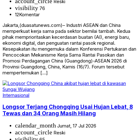
account_circle
Reski
visibility
76
12
Komentar
Jakarta,(duasatunews.com)– Industri ASEAN dan China
memperkuat kerja sama pada sektor bernilai tambah. Kedua
pihak memprioritaskan kecerdasan buatan (AI), energi baru,
ekonomi digital, dan penguatan rantai pasok regional.
Kesepakatan itu mengemuka dalam Konferensi Pertukaran dan
Pencocokan Mekanisme Kerja Sama Rantai Pasokan dan
Promosi Perdagangan China (Guangdong)-ASEAN 2026 di
Provinsi Guangdong, China, Kamis (16/7). Forum tersebut
mempertemukan […]
Internasional
Longsor Terjang Chongqing Usai Hujan Lebat, 8
Tewas dan 34 Orang Masih Hilang
calendar_month
Jumat, 17 Jul 2026
account_circle
Reski
visibility
65