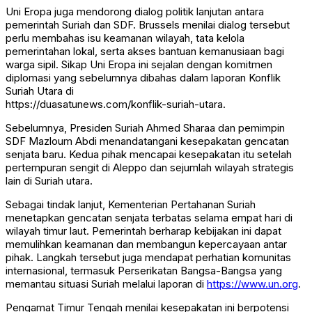
Uni Eropa juga mendorong dialog politik lanjutan antara
pemerintah Suriah dan SDF. Brussels menilai dialog tersebut
perlu membahas isu keamanan wilayah, tata kelola
pemerintahan lokal, serta akses bantuan kemanusiaan bagi
warga sipil. Sikap Uni Eropa ini sejalan dengan komitmen
diplomasi yang sebelumnya dibahas dalam laporan Konflik
Suriah Utara di
https://duasatunews.com/konflik-suriah-utara
.
Sebelumnya, Presiden Suriah
Ahmed Sharaa
dan pemimpin
SDF
Mazloum Abdi
menandatangani kesepakatan gencatan
senjata baru. Kedua pihak mencapai kesepakatan itu setelah
pertempuran sengit di
Aleppo
dan sejumlah wilayah strategis
lain di Suriah utara.
Sebagai tindak lanjut, Kementerian Pertahanan Suriah
menetapkan gencatan senjata terbatas selama empat hari di
wilayah timur laut. Pemerintah berharap kebijakan ini dapat
memulihkan keamanan dan membangun kepercayaan antar
pihak. Langkah tersebut juga mendapat perhatian komunitas
internasional, termasuk Perserikatan Bangsa-Bangsa yang
memantau situasi Suriah melalui laporan di
https://www.un.org
.
Pengamat Timur Tengah menilai kesepakatan ini berpotensi