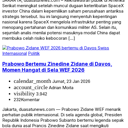
JAKARTA, duasatunews.com – Kekhawatiran publik di Amerika
Serikat meningkat setelah muncul dugaan keterlibatan SpaceX
investor China dalam kepemilikan saham perusahaan antariksa
strategis tersebut. Isu ini langsung menyentuh kepentingan
nasional karena SpaceX mengelola infrastruktur penting yang
menopang pertahanan dan komunikasi militer AS. Selain itu,
sejumlah analis menilai potensi masuknya modal China dapat
membuka celah risiko kebocoran […]
Internasional
Politik
Prabowo Bertemu Zinedine Zidane di Davos,
Momen Hangat di Sela WEF 2026
calendar_month
Jumat, 23 Jan 2026
account_circle
Adrian Moita
visibility
3.942
232
Komentar
Jakarta, duasatunews.com — Prabowo Zidane WEF menarik
perhatian publik internasional. Di sela agenda global, Presiden
Republik Indonesia Prabowo Subianto bertemu legenda sepak
bola dunia asal Prancis Zinedine Zidane saat mengikuti