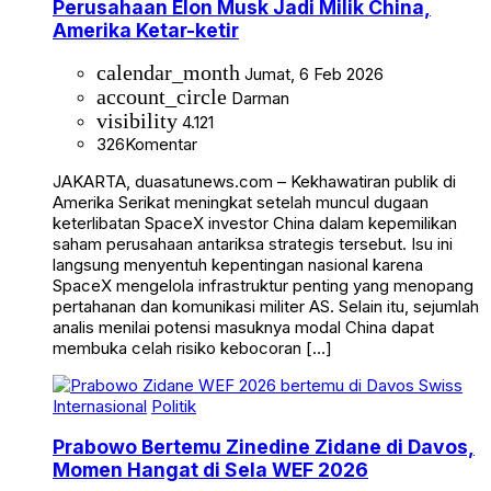
Perusahaan Elon Musk Jadi Milik China,
Amerika Ketar-ketir
calendar_month
Jumat, 6 Feb 2026
account_circle
Darman
visibility
4.121
326
Komentar
JAKARTA, duasatunews.com – Kekhawatiran publik di
Amerika Serikat meningkat setelah muncul dugaan
keterlibatan SpaceX investor China dalam kepemilikan
saham perusahaan antariksa strategis tersebut. Isu ini
langsung menyentuh kepentingan nasional karena
SpaceX mengelola infrastruktur penting yang menopang
pertahanan dan komunikasi militer AS. Selain itu, sejumlah
analis menilai potensi masuknya modal China dapat
membuka celah risiko kebocoran […]
Internasional
Politik
Prabowo Bertemu Zinedine Zidane di Davos,
Momen Hangat di Sela WEF 2026